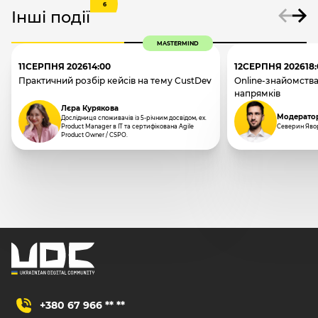
6
Інші події
MASTERMIND
11
СЕРПНЯ 2026
14:00
12
СЕРПНЯ 2026
18
Практичний розбір кейсів на тему CustDev
Online-знайомства
напрямків
Лєра Курякова
Модерато
Дослідниця споживачів із 5-річним досвідом, ex.
Product Manager в IT та сертифікована Agile
Северин Яво
Product Owner / CSPO.
+380 67 966 ** **