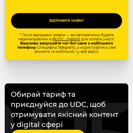
* Після відправки заявки — ви автоматично будете
перенаправлені в
@UDC_chatbot
для оплати участі.
Важливо: запускайте чат-бот саме з мобільного
телефону
(специфіка Telegram), а користуватись уже
зможете і в мобільній, і у веб версії.
Обирай тариф та
приєднуйся до UDC, щоб
отримувати якісний контент
у digital сфері