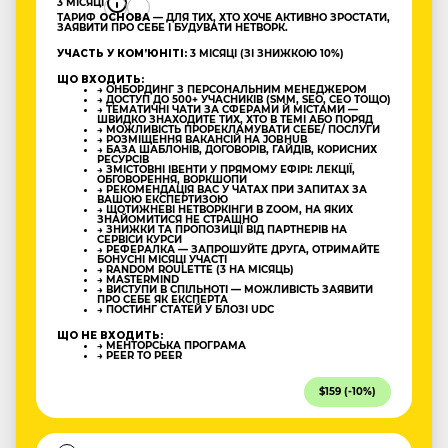
3 МІСЯЦІ
ТАРИФ
ОСНОВА
— ДЛЯ ТИХ, ХТО ХОЧЕ АКТИВНО ЗРОСТАТИ,
ЗАЯВИТИ ПРО СЕБЕ І БУДУВАТИ НЕТВОРК.
УЧАСТЬ У КОМʼЮНІТІ:
3 МІСЯЦІ (ЗІ ЗНИЖКОЮ 10%)
ЩО ВХОДИТЬ:
→ ОНБОРДИНГ З ПЕРСОНАЛЬНИМ МЕНЕДЖЕРОМ
→ ДОСТУП ДО 500+ УЧАСНИКІВ (SMM, SEO, CEO ТОЩО)
→ ТЕМАТИЧНІ ЧАТИ ЗА СФЕРАМИ Й МІСТАМИ —
ШВИДКО ЗНАХОДИТЕ ТИХ, ХТО В ТЕМІ АБО ПОРЯД
→ МОЖЛИВІСТЬ ПРОРЕКЛАМУВАТИ СЕБЕ/ ПОСЛУГИ
→ РОЗМІЩЕННЯ ВАКАНСІЙ НА JOBHUB
→ БАЗА ШАБЛОНІВ, ДОГОВОРІВ, ГАЙДІВ, КОРИСНИХ
РЕСУРСІВ
→ ЗМІСТОВНІ ІВЕНТИ У ПРЯМОМУ ЕФІРІ: ЛЕКЦІЇ,
ОБГОВОРЕННЯ, ВОРКШОПИ
→ РЕКОМЕНДАЦІЯ ВАС У ЧАТАХ ПРИ ЗАПИТАХ ЗА
ВАШОЮ ЕКСПЕРТИЗОЮ
→ ЩОТИЖНЕВІ НЕТВОРКІНГИ В ZOOM, НА ЯКИХ
ЗНАЙОМИТИСЯ НЕ СТРАШНО
→ ЗНИЖКИ ТА ПРОПОЗИЦІЇ ВІД ПАРТНЕРІВ НА
СЕРВІСИ КУРСИ
→ РЕФЕРАЛКА — ЗАПРОШУЙТЕ ДРУГА, ОТРИМАЙТЕ
БОНУСНІ МІСЯЦІ УЧАСТІ
→ RANDOM ROULETTE (3 НА МІСЯЦЬ)
→ MASTERMIND
→ ВИСТУПИ В СПІЛЬНОТІ — МОЖЛИВІСТЬ ЗАЯВИТИ
ПРО СЕБЕ ЯК ЕКСПЕРТА
→ ПОСТИНГ СТАТЕЙ У БЛОЗІ UDC
ЩО НЕ ВХОДИТЬ:
→ МЕНТОРСЬКА ПРОГРАМА
→ PEER TO PEER
$159 (-10%)