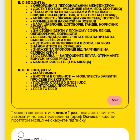
ЩО ВХОДИТЬ:
→ ОНБОРДИНГ З ПЕРСОНАЛЬНИМ МЕНЕДЖЕРОМ
→ ДОСТУП ДО 500+ УЧАСНИКІВ (SMM, SEO, CEO ТОЩО)
→ ТЕМАТИЧНІ ЧАТИ ЗА СФЕРАМИ Й МІСТАМИ —
ШВИДКО ЗНАХОДИТЕ ТИХ, ХТО В ТЕМІ АБО ПОРЯД
→ МОЖЛИВІСТЬ ПРОРЕКЛАМУВАТИ СЕБЕ/ ПОСЛУГИ
→ РОЗМІЩЕННЯ ВАКАНСІЙ НА JOBHUB
→ БАЗА ШАБЛОНІВ, ДОГОВОРІВ, ГАЙДІВ, КОРИСНИХ
РЕСУРСІВ
→ ЗМІСТОВНІ ІВЕНТИ У ПРЯМОМУ ЕФІРІ: ЛЕКЦІЇ,
ОБГОВОРЕННЯ, ВОРКШОПИ
→ РЕКОМЕНДАЦІЯ ВАС У ЧАТАХ ПРИ ЗАПИТАХ ЗА
ВАШОЮ ЕКСПЕРТИЗОЮ
→ ЩОТИЖНЕВІ НЕТВОРКІНГИ В ZOOM, НА ЯКИХ
ЗНАЙОМИТИСЯ НЕ СТРАШНО
→ ЗНИЖКИ ТА ПРОПОЗИЦІЇ ВІД ПАРТНЕРІВ НА
СЕРВІСИ КУРСИ
→ РЕФЕРАЛКА — ЗАПРОШУЙТЕ ДРУГА, ОТРИМАЙТЕ
БОНУСНІ МІСЯЦІ УЧАСТІ
→ RANDOM ROULETTE (1 НА МІСЯЦЬ)
ЩО НЕ ВХОДИТЬ:
→ MASTERMIND
→ ВИСТУПИ В СПІЛЬНОТІ — МОЖЛИВІСТЬ ЗАЯВИТИ
ПРО СЕБЕ ЯК ЕКСПЕРТА
→ ПОСТИНГ СТАТЕЙ У БЛОЗІ UDC
→ МЕНТОРСЬКА ПРОГРАМА
→ PEER TO PEER
$59
* можна скористатись
лише 1 раз
, після чого система
автоматично вас переведе на тариф
Основа
, якщо ви
протягом місяця не скасуєте підписку