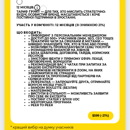
12 МІСЯЦІВ
ТАРИФ
ҐРУНТ
— ДЛЯ ТИХ, ХТО МИСЛИТЬ СТРАТЕГІЧНО:
БУДУЄ ОСОБИСТИЙ БРЕНД, МАСШТАБУЄТЬСЯ І ХОЧЕ
ПОСТІЙНОЇ ПІДТРИМКИ В ЗРОСТАННІ.
УЧАСТЬ У КОМʼЮНІТІ: 12 МІСЯЦІВ
(ЗІ ЗНИЖКОЮ 21%)
ЩО ВХОДИТЬ:
→ ОНБОРДИНГ З ПЕРСОНАЛЬНИМ МЕНЕДЖЕРОМ
→ ДОСТУП ДО 500+ УЧАСНИКІВ (SMM, SEO, CEO ТОЩО)
→ ТЕМАТИЧНІ ЧАТИ ЗА СФЕРАМИ Й МІСТАМИ —
ШВИДКО ЗНАХОДИТЕ ТИХ, ХТО В ТЕМІ АБО ПОРЯД
→ МОЖЛИВІСТЬ ПРОРЕКЛАМУВАТИ СЕБЕ/ ПОСЛУГИ
→ РОЗМІЩЕННЯ ВАКАНСІЙ НА JOBHUB
→ БАЗА ШАБЛОНІВ, ДОГОВОРІВ, ГАЙДІВ, КОРИСНИХ
РЕСУРСІВ
→ ЗМІСТОВНІ ІВЕНТИ У ПРЯМОМУ ЕФІРІ: ЛЕКЦІЇ,
ОБГОВОРЕННЯ, ВОРКШОПИ
→ РЕКОМЕНДАЦІЯ ВАС У ЧАТАХ ПРИ ЗАПИТАХ ЗА
ВАШОЮ ЕКСПЕРТИЗОЮ
→ ЩОТИЖНЕВІ НЕТВОРКІНГИ В ZOOM, НА ЯКИХ
ЗНАЙОМИТИСЯ НЕ СТРАШНО
→ ЗНИЖКИ ТА ПРОПОЗИЦІЇ ВІД ПАРТНЕРІВ НА
СЕРВІСИ КУРСИ
→ РЕФЕРАЛКА — ЗАПРОШУЙТЕ ДРУГА, ОТРИМАЙТЕ
БОНУСНІ МІСЯЦІ УЧАСТІ
→ RANDOM ROULETTE (БЕЗЛІМ)
→ MASTERMIND
→ ВИСТУПИ В СПІЛЬНОТІ — МОЖЛИВІСТЬ ЗАЯВИТИ
ПРО СЕБЕ ЯК ЕКСПЕРТА
→ ПОСТИНГ СТАТЕЙ У БЛОЗІ UDC
→ МЕНТОРСЬКА ПРОГРАМА
→ PEER TO PEER
$599 (-21%)
* кращий вибір на думку учасників