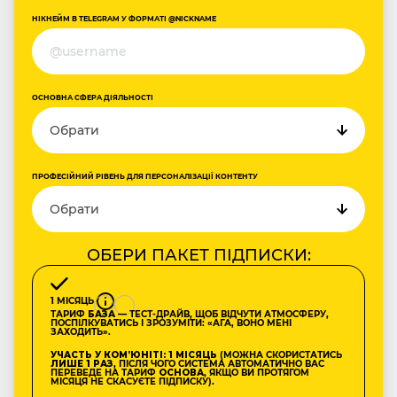
НІКНЕЙМ В TELEGRAM У ФОРМАТІ @NICKNAME
ОСНОВНА СФЕРА ДІЯЛЬНОСТІ
ПРОФЕСІЙНИЙ РІВЕНЬ ДЛЯ ПЕРСОНАЛІЗАЦІЇ КОНТЕНТУ
ОБЕРИ ПАКЕТ ПІДПИСКИ:
1 МІСЯЦЬ
ТАРИФ
БАЗА
— ТЕСТ-ДРАЙВ, ЩОБ ВІДЧУТИ АТМОСФЕРУ,
ПОСПІЛКУВАТИСЬ І ЗРОЗУМІТИ: «АГА, ВОНО МЕНІ
ЗАХОДИТЬ».
УЧАСТЬ У КОМʼЮНІТІ: 1 МІСЯЦЬ
(МОЖНА СКОРИСТАТИСЬ
ЛИШЕ 1 РАЗ
, ПІСЛЯ ЧОГО СИСТЕМА АВТОМАТИЧНО ВАС
ПЕРЕВЕДЕ НА ТАРИФ
ОСНОВА
, ЯКЩО ВИ ПРОТЯГОМ
МІСЯЦЯ НЕ СКАСУЄТЕ ПІДПИСКУ).