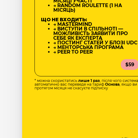
МІСЯЦІ УЧАСТІ
→ RANDOM ROULETTE (1 НА
МІСЯЦЬ)
ЩО НЕ ВХОДИТЬ:
→ MASTERMIND
→ ВИСТУПИ В СПІЛЬНОТІ —
МОЖЛИВІСТЬ ЗАЯВИТИ ПРО
СЕБЕ ЯК ЕКСПЕРТА
→ ПОСТИНГ СТАТЕЙ У БЛОЗІ UDC
→ МЕНТОРСЬКА ПРОГРАМА
→ PEER TO PEER
$59
* можна скористатись
лише 1 раз
, після чого систем
автоматично вас переведе на тариф
Основа
, якщо ви
протягом місяця не скасуєте підписку