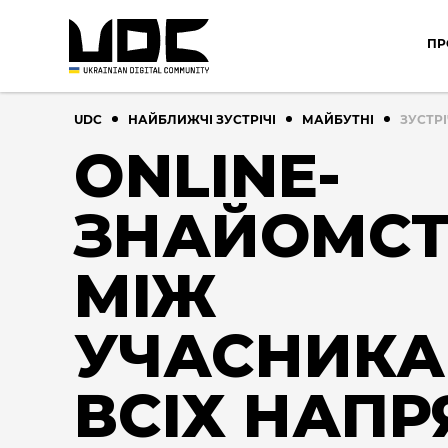
ПР
UDC
НАЙБЛИЖЧІ ЗУСТРІЧІ
МАЙБУТНІ
ЗУСТРІ
ONLINE-
ЗНАЙОМС
МІЖ
УЧАСНИК
ВСІХ НАПР