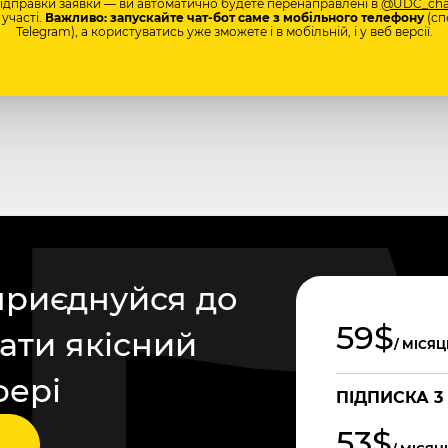
відправки заявки — ви автоматично будете перенаправлені в
@UDC_cha
участі.
Важливо: запускайте чат-бот саме з мобільного телефону
(сп
Telegram), а користуватись уже зможете і в мобільній, і у веб версії.
приєднуйся до
59$
ати якісний
/ МІСЯЦ
фері
ПІДПИСКА 3
53$