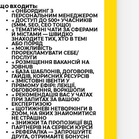
ЩО ВХОДИТЬ:
→ ОНБОРДИНГ З
ПЕРСОНАЛЬНИМ МЕНЕДЖЕРОМ
→ ДОСТУП ДО 500+ УЧАСНИКІВ
(SMM, SEO, CEO ТОЩО)
→ ТЕМАТИЧНІ ЧАТИ ЗА СФЕРАМИ
Й МІСТАМИ — ШВИДКО
ЗНАХОДИТЕ ТИХ, ХТО В ТЕМІ
АБО ПОРЯД
→ МОЖЛИВІСТЬ
ПРОРЕКЛАМУВАТИ СЕБЕ/
ПОСЛУГИ
→ РОЗМІЩЕННЯ ВАКАНСІЙ НА
JOBHUB
→ БАЗА ШАБЛОНІВ, ДОГОВОРІВ,
ГАЙДІВ, КОРИСНИХ РЕСУРСІВ
→ ЗМІСТОВНІ ІВЕНТИ У
ПРЯМОМУ ЕФІРІ: ЛЕКЦІЇ,
ОБГОВОРЕННЯ, ВОРКШОПИ
→ РЕКОМЕНДАЦІЯ ВАС У ЧАТАХ
ПРИ ЗАПИТАХ ЗА ВАШОЮ
ЕКСПЕРТИЗОЮ
→ ЩОТИЖНЕВІ НЕТВОРКІНГИ В
ZOOM, НА ЯКИХ ЗНАЙОМИТИСЯ
НЕ СТРАШНО
→ ЗНИЖКИ ТА ПРОПОЗИЦІЇ ВІД
ПАРТНЕРІВ НА СЕРВІСИ КУРСИ
→ РЕФЕРАЛКА — ЗАПРОШУЙТЕ
ДРУГА, ОТРИМАЙТЕ БОНУСНІ