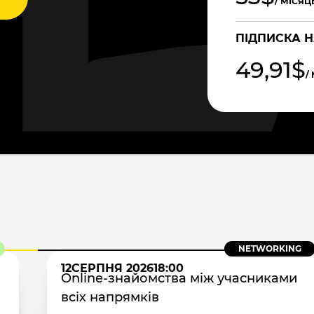
/ МІСЯЦ
ПІДПИСКА Н
49,91$
/
NETWORKING
12
СЕРПНЯ 2026
18:00
Online-знайомства між учасниками
всіх напрямків