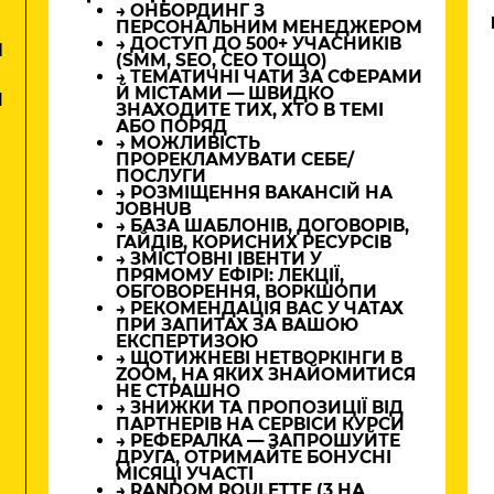
→ ОНБОРДИНГ З
ПЕРСОНАЛЬНИМ МЕНЕДЖЕРОМ
→ ДОСТУП ДО 500+ УЧАСНИКІВ
М
(SMM, SEO, CEO ТОЩО)
→ ТЕМАТИЧНІ ЧАТИ ЗА СФЕРАМИ
Й МІСТАМИ — ШВИДКО
И
ЗНАХОДИТЕ ТИХ, ХТО В ТЕМІ
АБО ПОРЯД
→ МОЖЛИВІСТЬ
ПРОРЕКЛАМУВАТИ СЕБЕ/
ПОСЛУГИ
→ РОЗМІЩЕННЯ ВАКАНСІЙ НА
JOBHUB
→ БАЗА ШАБЛОНІВ, ДОГОВОРІВ,
ГАЙДІВ, КОРИСНИХ РЕСУРСІВ
→ ЗМІСТОВНІ ІВЕНТИ У
ПРЯМОМУ ЕФІРІ: ЛЕКЦІЇ,
ОБГОВОРЕННЯ, ВОРКШОПИ
→ РЕКОМЕНДАЦІЯ ВАС У ЧАТАХ
ПРИ ЗАПИТАХ ЗА ВАШОЮ
ЕКСПЕРТИЗОЮ
→ ЩОТИЖНЕВІ НЕТВОРКІНГИ В
ZOOM, НА ЯКИХ ЗНАЙОМИТИСЯ
НЕ СТРАШНО
→ ЗНИЖКИ ТА ПРОПОЗИЦІЇ ВІД
ПАРТНЕРІВ НА СЕРВІСИ КУРСИ
→ РЕФЕРАЛКА — ЗАПРОШУЙТЕ
ДРУГА, ОТРИМАЙТЕ БОНУСНІ
МІСЯЦІ УЧАСТІ
→ RANDOM ROULETTE (3 НА