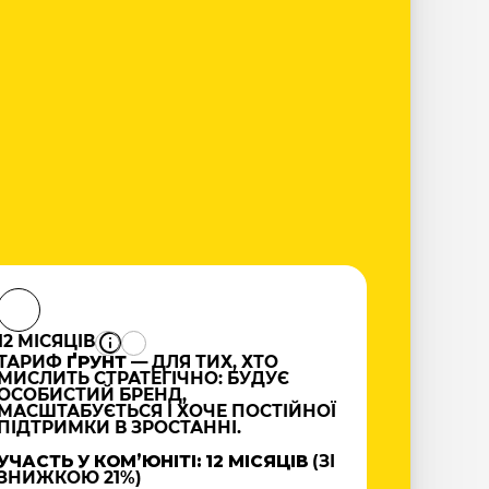
12 МІСЯЦІВ
ТАРИФ
ҐРУНТ
— ДЛЯ ТИХ, ХТО
МИСЛИТЬ СТРАТЕГІЧНО: БУДУЄ
ОСОБИСТИЙ БРЕНД,
МАСШТАБУЄТЬСЯ І ХОЧЕ ПОСТІЙНОЇ
ПІДТРИМКИ В ЗРОСТАННІ.
УЧАСТЬ У КОМʼЮНІТІ: 12 МІСЯЦІВ
(ЗІ
ЗНИЖКОЮ 21%)