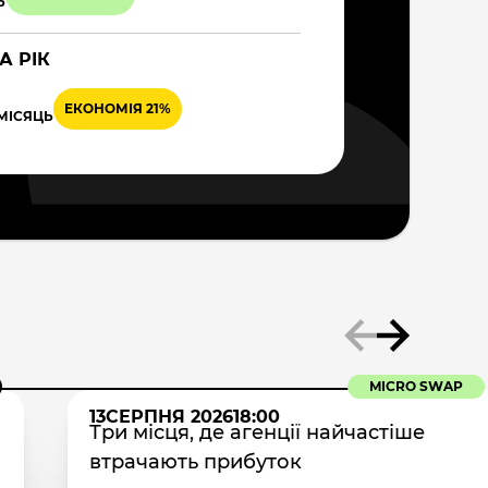
Ь
А РІК
ЕКОНОМІЯ 21%
 МІСЯЦЬ
MICRO SWAP
13
СЕРПНЯ 2026
18:00
Три місця, де агенції найчастіше
втрачають прибуток