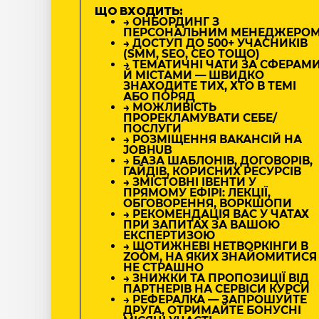
ЩО ВХОДИТЬ:
→ ОНБОРДИНГ З
ПЕРСОНАЛЬНИМ МЕНЕДЖЕРО
→ ДОСТУП ДО 500+ УЧАСНИКІВ
(SMM, SEO, CEO ТОЩО)
→ ТЕМАТИЧНІ ЧАТИ ЗА СФЕРАМ
Й МІСТАМИ — ШВИДКО
ЗНАХОДИТЕ ТИХ, ХТО В ТЕМІ
АБО ПОРЯД
→ МОЖЛИВІСТЬ
ПРОРЕКЛАМУВАТИ СЕБЕ/
ПОСЛУГИ
→ РОЗМІЩЕННЯ ВАКАНСІЙ НА
JOBHUB
→ БАЗА ШАБЛОНІВ, ДОГОВОРІВ,
ГАЙДІВ, КОРИСНИХ РЕСУРСІВ
→ ЗМІСТОВНІ ІВЕНТИ У
ПРЯМОМУ ЕФІРІ: ЛЕКЦІЇ,
ОБГОВОРЕННЯ, ВОРКШОПИ
→ РЕКОМЕНДАЦІЯ ВАС У ЧАТАХ
ПРИ ЗАПИТАХ ЗА ВАШОЮ
ЕКСПЕРТИЗОЮ
→ ЩОТИЖНЕВІ НЕТВОРКІНГИ В
ZOOM, НА ЯКИХ ЗНАЙОМИТИСЯ
НЕ СТРАШНО
→ ЗНИЖКИ ТА ПРОПОЗИЦІЇ ВІД
ПАРТНЕРІВ НА СЕРВІСИ КУРСИ
→ РЕФЕРАЛКА — ЗАПРОШУЙТЕ
ДРУГА, ОТРИМАЙТЕ БОНУСНІ