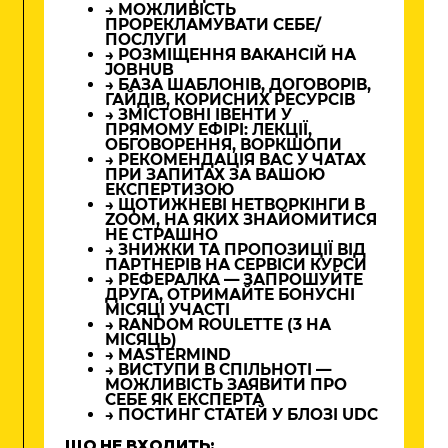
→ МОЖЛИВІСТЬ
ПРОРЕКЛАМУВАТИ СЕБЕ/
ПОСЛУГИ
→ РОЗМІЩЕННЯ ВАКАНСІЙ НА
JOBHUB
→ БАЗА ШАБЛОНІВ, ДОГОВОРІВ,
ГАЙДІВ, КОРИСНИХ РЕСУРСІВ
→ ЗМІСТОВНІ ІВЕНТИ У
ПРЯМОМУ ЕФІРІ: ЛЕКЦІЇ,
ОБГОВОРЕННЯ, ВОРКШОПИ
→ РЕКОМЕНДАЦІЯ ВАС У ЧАТАХ
ПРИ ЗАПИТАХ ЗА ВАШОЮ
ЕКСПЕРТИЗОЮ
→ ЩОТИЖНЕВІ НЕТВОРКІНГИ В
ZOOM, НА ЯКИХ ЗНАЙОМИТИСЯ
НЕ СТРАШНО
→ ЗНИЖКИ ТА ПРОПОЗИЦІЇ ВІД
ПАРТНЕРІВ НА СЕРВІСИ КУРСИ
→ РЕФЕРАЛКА — ЗАПРОШУЙТЕ
ДРУГА, ОТРИМАЙТЕ БОНУСНІ
МІСЯЦІ УЧАСТІ
→ RANDOM ROULETTE (3 НА
МІСЯЦЬ)
→ MASTERMIND
→ ВИСТУПИ В СПІЛЬНОТІ —
МОЖЛИВІСТЬ ЗАЯВИТИ ПРО
СЕБЕ ЯК ЕКСПЕРТА
→ ПОСТИНГ СТАТЕЙ У БЛОЗІ UDC
ЩО НЕ ВХОДИТЬ: