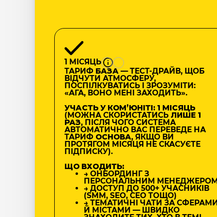
1 МІСЯЦЬ
ТАРИФ
БАЗА
— ТЕСТ-ДРАЙВ, ЩОБ
ВІДЧУТИ АТМОСФЕРУ,
ПОСПІЛКУВАТИСЬ І ЗРОЗУМІТИ:
«АГА, ВОНО МЕНІ ЗАХОДИТЬ».
УЧАСТЬ У КОМʼЮНІТІ: 1 МІСЯЦЬ
(МОЖНА СКОРИСТАТИСЬ
ЛИШЕ 1
РАЗ
, ПІСЛЯ ЧОГО СИСТЕМА
АВТОМАТИЧНО ВАС ПЕРЕВЕДЕ НА
ТАРИФ
ОСНОВА
, ЯКЩО ВИ
ПРОТЯГОМ МІСЯЦЯ НЕ СКАСУЄТЕ
ПІДПИСКУ).
ЩО ВХОДИТЬ:
→ ОНБОРДИНГ З
ПЕРСОНАЛЬНИМ МЕНЕДЖЕРО
→ ДОСТУП ДО 500+ УЧАСНИКІВ
(SMM, SEO, CEO ТОЩО)
→ ТЕМАТИЧНІ ЧАТИ ЗА СФЕРАМ
Й МІСТАМИ — ШВИДКО