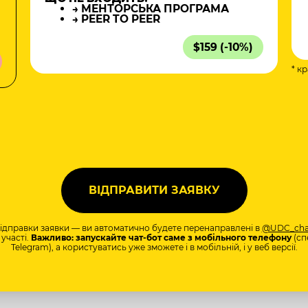
→ МЕНТОРСЬКА ПРОГРАМА
→ PEER TO PEER
$159 (-10%)
* к
а
відправки заявки — ви автоматично будете перенаправлені в
@UDC_cha
участі.
Важливо: запускайте чат-бот саме з мобільного телефону
(сп
Telegram), а користуватись уже зможете і в мобільній, і у веб версії.