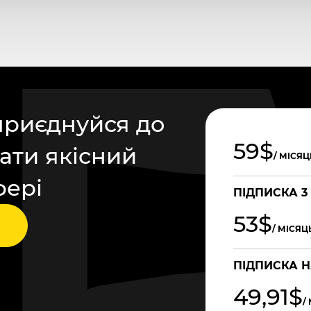
приєднуйся до
59$
ати якісний
/ МІСЯЦ
фері
ПІДПИСКА 3
53$
/ МІСЯЦ
ПІДПИСКА Н
49,91$
/