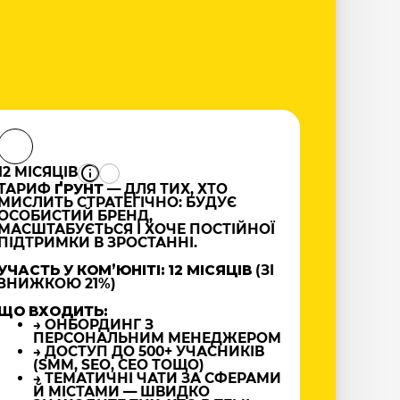
12 МІСЯЦІВ
ТАРИФ
ҐРУНТ
— ДЛЯ ТИХ, ХТО
МИСЛИТЬ СТРАТЕГІЧНО: БУДУЄ
ОСОБИСТИЙ БРЕНД,
МАСШТАБУЄТЬСЯ І ХОЧЕ ПОСТІЙНОЇ
ПІДТРИМКИ В ЗРОСТАННІ.
УЧАСТЬ У КОМʼЮНІТІ: 12 МІСЯЦІВ
(ЗІ
ЗНИЖКОЮ 21%)
ЩО ВХОДИТЬ:
→ ОНБОРДИНГ З
ПЕРСОНАЛЬНИМ МЕНЕДЖЕРОМ
→ ДОСТУП ДО 500+ УЧАСНИКІВ
(SMM, SEO, CEO ТОЩО)
→ ТЕМАТИЧНІ ЧАТИ ЗА СФЕРАМИ
Й МІСТАМИ — ШВИДКО