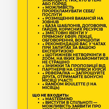
ЗНАХОДИТЕ ТИХ, ХТО В ТЕМІ
АБО ПОРЯД
→ МОЖЛИВІСТЬ
ПРОРЕКЛАМУВАТИ СЕБЕ/
ПОСЛУГИ
→ РОЗМІЩЕННЯ ВАКАНСІЙ НА
JOBHUB
→ БАЗА ШАБЛОНІВ, ДОГОВОРІВ,
ГАЙДІВ, КОРИСНИХ РЕСУРСІВ
→ ЗМІСТОВНІ ІВЕНТИ У
ПРЯМОМУ ЕФІРІ: ЛЕКЦІЇ,
ОБГОВОРЕННЯ, ВОРКШОПИ
→ РЕКОМЕНДАЦІЯ ВАС У ЧАТАХ
ПРИ ЗАПИТАХ ЗА ВАШОЮ
ЕКСПЕРТИЗОЮ
→ ЩОТИЖНЕВІ НЕТВОРКІНГИ В
ZOOM, НА ЯКИХ ЗНАЙОМИТИСЯ
НЕ СТРАШНО
→ ЗНИЖКИ ТА ПРОПОЗИЦІЇ ВІД
ПАРТНЕРІВ НА СЕРВІСИ КУРСИ
→ РЕФЕРАЛКА — ЗАПРОШУЙТЕ
ДРУГА, ОТРИМАЙТЕ БОНУСНІ
МІСЯЦІ УЧАСТІ
→ RANDOM ROULETTE (1 НА
МІСЯЦЬ)
ЩО НЕ ВХОДИТЬ:
→ MASTERMIND
→ ВИСТУПИ В СПІЛЬНОТІ —
МОЖЛИВІСТЬ ЗАЯВИТИ ПРО