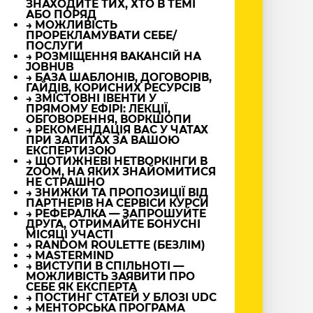
ЗНАХОДИТЕ ТИХ, ХТО В ТЕМІ
АБО ПОРЯД
→ МОЖЛИВІСТЬ
ПРОРЕКЛАМУВАТИ СЕБЕ/
ПОСЛУГИ
→ РОЗМІЩЕННЯ ВАКАНСІЙ НА
JOBHUB
→ БАЗА ШАБЛОНІВ, ДОГОВОРІВ,
ГАЙДІВ, КОРИСНИХ РЕСУРСІВ
→ ЗМІСТОВНІ ІВЕНТИ У
ПРЯМОМУ ЕФІРІ: ЛЕКЦІЇ,
ОБГОВОРЕННЯ, ВОРКШОПИ
→ РЕКОМЕНДАЦІЯ ВАС У ЧАТАХ
ПРИ ЗАПИТАХ ЗА ВАШОЮ
ЕКСПЕРТИЗОЮ
→ ЩОТИЖНЕВІ НЕТВОРКІНГИ В
ZOOM, НА ЯКИХ ЗНАЙОМИТИСЯ
НЕ СТРАШНО
→ ЗНИЖКИ ТА ПРОПОЗИЦІЇ ВІД
ПАРТНЕРІВ НА СЕРВІСИ КУРСИ
→ РЕФЕРАЛКА — ЗАПРОШУЙТЕ
ДРУГА, ОТРИМАЙТЕ БОНУСНІ
МІСЯЦІ УЧАСТІ
→ RANDOM ROULETTE (БЕЗЛІМ)
→ MASTERMIND
→ ВИСТУПИ В СПІЛЬНОТІ —
МОЖЛИВІСТЬ ЗАЯВИТИ ПРО
СЕБЕ ЯК ЕКСПЕРТА
→ ПОСТИНГ СТАТЕЙ У БЛОЗІ UDC
→ МЕНТОРСЬКА ПРОГРАМА