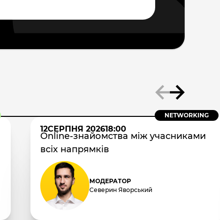
NETWORKING
12
СЕРПНЯ 2026
18:00
Online-знайомства між учасниками
всіх напрямків
МОДЕРАТОР
Северин Яворський