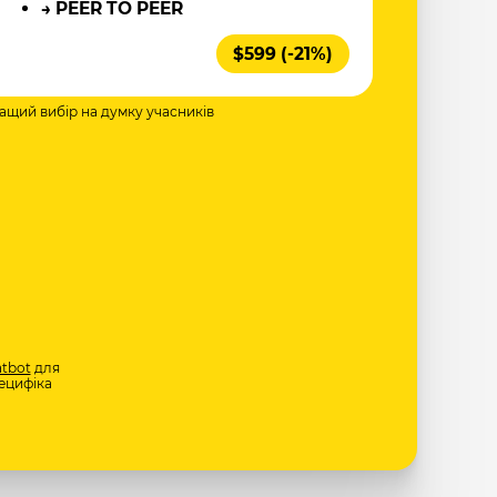
→ PEER TO PEER
$599 (-21%)
ращий вибір на думку учасників
tbot
для
ецифіка