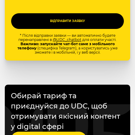
* Після відправки заявки — ви автоматично будете
перенаправлені в
@UDC_chatbot
для оплати участі.
Важливо: запускайте чат-бот саме з мобільного
телефону
(специфіка Telegram), а користуватись уже
зможете і в мобільній, і у веб версії.
Обирай тариф та
приєднуйся до UDC, щоб
отримувати якісний контент
у digital сфері