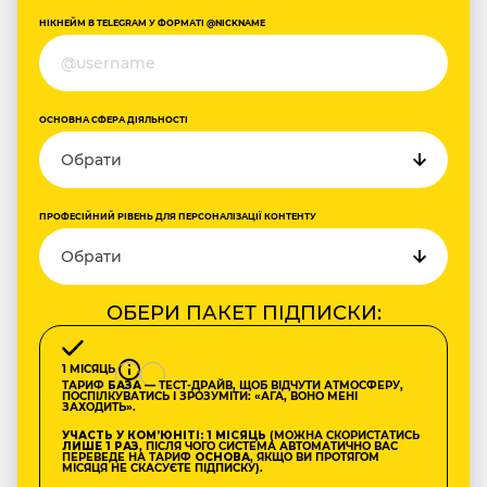
НІКНЕЙМ В TELEGRAM У ФОРМАТІ @NICKNAME
ОСНОВНА СФЕРА ДІЯЛЬНОСТІ
ПРОФЕСІЙНИЙ РІВЕНЬ ДЛЯ ПЕРСОНАЛІЗАЦІЇ КОНТЕНТУ
ОБЕРИ ПАКЕТ ПІДПИСКИ:
1 МІСЯЦЬ
ТАРИФ
БАЗА
— ТЕСТ-ДРАЙВ, ЩОБ ВІДЧУТИ АТМОСФЕРУ,
ПОСПІЛКУВАТИСЬ І ЗРОЗУМІТИ: «АГА, ВОНО МЕНІ
ЗАХОДИТЬ».
УЧАСТЬ У КОМʼЮНІТІ: 1 МІСЯЦЬ
(МОЖНА СКОРИСТАТИСЬ
ЛИШЕ 1 РАЗ
, ПІСЛЯ ЧОГО СИСТЕМА АВТОМАТИЧНО ВАС
ПЕРЕВЕДЕ НА ТАРИФ
ОСНОВА
, ЯКЩО ВИ ПРОТЯГОМ
МІСЯЦЯ НЕ СКАСУЄТЕ ПІДПИСКУ).