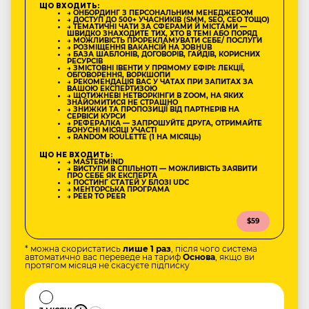
ЩО ВХОДИТЬ:
→ ОНБОРДИНГ З ПЕРСОНАЛЬНИМ МЕНЕДЖЕРОМ
→ ДОСТУП ДО 500+ УЧАСНИКІВ (SMM, SEO, CEO ТОЩО)
→ ТЕМАТИЧНІ ЧАТИ ЗА СФЕРАМИ Й МІСТАМИ —
ШВИДКО ЗНАХОДИТЕ ТИХ, ХТО В ТЕМІ АБО ПОРЯД
→ МОЖЛИВІСТЬ ПРОРЕКЛАМУВАТИ СЕБЕ/ ПОСЛУГИ
→ РОЗМІЩЕННЯ ВАКАНСІЙ НА JOBHUB
→ БАЗА ШАБЛОНІВ, ДОГОВОРІВ, ГАЙДІВ, КОРИСНИХ
РЕСУРСІВ
→ ЗМІСТОВНІ ІВЕНТИ У ПРЯМОМУ ЕФІРІ: ЛЕКЦІЇ,
ОБГОВОРЕННЯ, ВОРКШОПИ
→ РЕКОМЕНДАЦІЯ ВАС У ЧАТАХ ПРИ ЗАПИТАХ ЗА
ВАШОЮ ЕКСПЕРТИЗОЮ
→ ЩОТИЖНЕВІ НЕТВОРКІНГИ В ZOOM, НА ЯКИХ
ЗНАЙОМИТИСЯ НЕ СТРАШНО
→ ЗНИЖКИ ТА ПРОПОЗИЦІЇ ВІД ПАРТНЕРІВ НА
СЕРВІСИ КУРСИ
→ РЕФЕРАЛКА — ЗАПРОШУЙТЕ ДРУГА, ОТРИМАЙТЕ
БОНУСНІ МІСЯЦІ УЧАСТІ
→ RANDOM ROULETTE (1 НА МІСЯЦЬ)
ЩО НЕ ВХОДИТЬ:
→ MASTERMIND
→ ВИСТУПИ В СПІЛЬНОТІ — МОЖЛИВІСТЬ ЗАЯВИТИ
ПРО СЕБЕ ЯК ЕКСПЕРТА
→ ПОСТИНГ СТАТЕЙ У БЛОЗІ UDC
→ МЕНТОРСЬКА ПРОГРАМА
→ PEER TO PEER
$59
* можна скористатись
лише 1 раз
, після чого система
автоматично вас переведе на тариф
Основа
, якщо ви
протягом місяця не скасуєте підписку