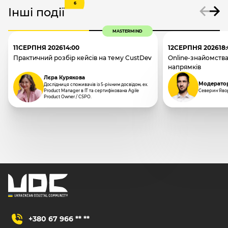
6
Інші події
MASTERMIND
11
СЕРПНЯ 2026
14:00
12
СЕРПНЯ 2026
18
Практичний розбір кейсів на тему CustDev
Online-знайомства
напрямків
Лєра Курякова
Модерато
Дослідниця споживачів із 5-річним досвідом, ex.
Product Manager в IT та сертифікована Agile
Северин Яво
Product Owner / CSPO.
+380 67 966 ** **