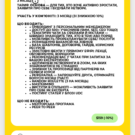
3 МІСЯЦІ
ТАРИФ
ОСНОВА
— ДЛЯ ТИХ, ХТО ХОЧЕ АКТИВНО ЗРОСТАТИ,
ЗАЯВИТИ ПРО СЕБЕ І БУДУВАТИ НЕТВОРК.
УЧАСТЬ У КОМʼЮНІТІ:
3 МІСЯЦІ (ЗІ ЗНИЖКОЮ 10%)
ЩО ВХОДИТЬ:
→ ОНБОРДИНГ З ПЕРСОНАЛЬНИМ МЕНЕДЖЕРОМ
→ ДОСТУП ДО 500+ УЧАСНИКІВ (SMM, SEO, CEO ТОЩО)
→ ТЕМАТИЧНІ ЧАТИ ЗА СФЕРАМИ Й МІСТАМИ —
ШВИДКО ЗНАХОДИТЕ ТИХ, ХТО В ТЕМІ АБО ПОРЯД
→ МОЖЛИВІСТЬ ПРОРЕКЛАМУВАТИ СЕБЕ/ ПОСЛУГИ
→ РОЗМІЩЕННЯ ВАКАНСІЙ НА JOBHUB
→ БАЗА ШАБЛОНІВ, ДОГОВОРІВ, ГАЙДІВ, КОРИСНИХ
РЕСУРСІВ
→ ЗМІСТОВНІ ІВЕНТИ У ПРЯМОМУ ЕФІРІ: ЛЕКЦІЇ,
ОБГОВОРЕННЯ, ВОРКШОПИ
→ РЕКОМЕНДАЦІЯ ВАС У ЧАТАХ ПРИ ЗАПИТАХ ЗА
ВАШОЮ ЕКСПЕРТИЗОЮ
→ ЩОТИЖНЕВІ НЕТВОРКІНГИ В ZOOM, НА ЯКИХ
ЗНАЙОМИТИСЯ НЕ СТРАШНО
→ ЗНИЖКИ ТА ПРОПОЗИЦІЇ ВІД ПАРТНЕРІВ НА
СЕРВІСИ КУРСИ
→ РЕФЕРАЛКА — ЗАПРОШУЙТЕ ДРУГА, ОТРИМАЙТЕ
БОНУСНІ МІСЯЦІ УЧАСТІ
→ RANDOM ROULETTE (3 НА МІСЯЦЬ)
→ MASTERMIND
→ ВИСТУПИ В СПІЛЬНОТІ — МОЖЛИВІСТЬ ЗАЯВИТИ
ПРО СЕБЕ ЯК ЕКСПЕРТА
→ ПОСТИНГ СТАТЕЙ У БЛОЗІ UDC
ЩО НЕ ВХОДИТЬ:
→ МЕНТОРСЬКА ПРОГРАМА
→ PEER TO PEER
$159 (-10%)