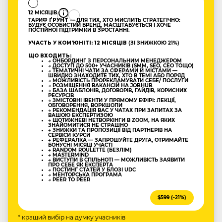
12 МІСЯЦІВ
ТАРИФ
ҐРУНТ
— ДЛЯ ТИХ, ХТО МИСЛИТЬ СТРАТЕГІЧНО:
БУДУЄ ОСОБИСТИЙ БРЕНД, МАСШТАБУЄТЬСЯ І ХОЧЕ
ПОСТІЙНОЇ ПІДТРИМКИ В ЗРОСТАННІ.
УЧАСТЬ У КОМʼЮНІТІ: 12 МІСЯЦІВ
(ЗІ ЗНИЖКОЮ 21%)
ЩО ВХОДИТЬ:
→ ОНБОРДИНГ З ПЕРСОНАЛЬНИМ МЕНЕДЖЕРОМ
→ ДОСТУП ДО 500+ УЧАСНИКІВ (SMM, SEO, CEO ТОЩО)
→ ТЕМАТИЧНІ ЧАТИ ЗА СФЕРАМИ Й МІСТАМИ —
ШВИДКО ЗНАХОДИТЕ ТИХ, ХТО В ТЕМІ АБО ПОРЯД
→ МОЖЛИВІСТЬ ПРОРЕКЛАМУВАТИ СЕБЕ/ ПОСЛУГИ
→ РОЗМІЩЕННЯ ВАКАНСІЙ НА JOBHUB
→ БАЗА ШАБЛОНІВ, ДОГОВОРІВ, ГАЙДІВ, КОРИСНИХ
РЕСУРСІВ
→ ЗМІСТОВНІ ІВЕНТИ У ПРЯМОМУ ЕФІРІ: ЛЕКЦІЇ,
ОБГОВОРЕННЯ, ВОРКШОПИ
→ РЕКОМЕНДАЦІЯ ВАС У ЧАТАХ ПРИ ЗАПИТАХ ЗА
ВАШОЮ ЕКСПЕРТИЗОЮ
→ ЩОТИЖНЕВІ НЕТВОРКІНГИ В ZOOM, НА ЯКИХ
ЗНАЙОМИТИСЯ НЕ СТРАШНО
→ ЗНИЖКИ ТА ПРОПОЗИЦІЇ ВІД ПАРТНЕРІВ НА
СЕРВІСИ КУРСИ
→ РЕФЕРАЛКА — ЗАПРОШУЙТЕ ДРУГА, ОТРИМАЙТЕ
БОНУСНІ МІСЯЦІ УЧАСТІ
→ RANDOM ROULETTE (БЕЗЛІМ)
→ MASTERMIND
→ ВИСТУПИ В СПІЛЬНОТІ — МОЖЛИВІСТЬ ЗАЯВИТИ
ПРО СЕБЕ ЯК ЕКСПЕРТА
→ ПОСТИНГ СТАТЕЙ У БЛОЗІ UDC
→ МЕНТОРСЬКА ПРОГРАМА
→ PEER TO PEER
$599 (-21%)
* кращий вибір на думку учасників