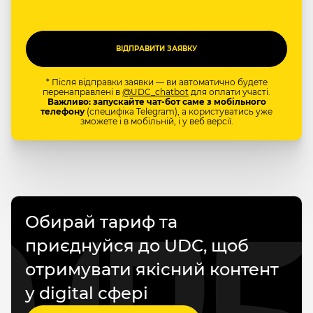
* Після відправки заявки — ви автоматично будете
перенаправлені в
@UDC_chatbot
для оплати участі.
Важливо: запускайте чат-бот саме з мобільного
телефону
(специфіка Telegram), а користуватись уже
зможете і в мобільній, і у веб версії.
Обирай тариф та
приєднуйся до UDC, щоб
отримувати якісний контент
у digital сфері