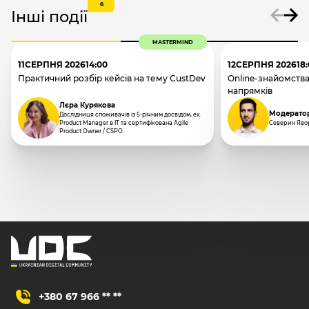
6
Інші події
MASTERMIND
11
СЕРПНЯ 2026
14:00
12
СЕРПНЯ 2026
18
Практичний розбір кейсів на тему CustDev
Online-знайомства
напрямків
Лєра Курякова
Модерато
Дослідниця споживачів із 5-річним досвідом, ex.
Product Manager в IT та сертифікована Agile
Северин Яво
Product Owner / CSPO.
+380 67 966 ** **