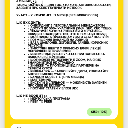
3 МІСЯЦІ
ТАРИФ
ОСНОВА
— ДЛЯ ТИХ, ХТО ХОЧЕ АКТИВНО ЗРОСТАТИ,
ЗАЯВИТИ ПРО СЕБЕ І БУДУВАТИ НЕТВОРК.
УЧАСТЬ У КОМʼЮНІТІ:
3 МІСЯЦІ (ЗІ ЗНИЖКОЮ 10%)
ЩО ВХОДИТЬ:
→ ОНБОРДИНГ З ПЕРСОНАЛЬНИМ МЕНЕДЖЕРОМ
→ ДОСТУП ДО 500+ УЧАСНИКІВ (SMM, SEO, CEO ТОЩО)
→ ТЕМАТИЧНІ ЧАТИ ЗА СФЕРАМИ Й МІСТАМИ —
ШВИДКО ЗНАХОДИТЕ ТИХ, ХТО В ТЕМІ АБО ПОРЯД
→ МОЖЛИВІСТЬ ПРОРЕКЛАМУВАТИ СЕБЕ/ ПОСЛУГИ
→ РОЗМІЩЕННЯ ВАКАНСІЙ НА JOBHUB
→ БАЗА ШАБЛОНІВ, ДОГОВОРІВ, ГАЙДІВ, КОРИСНИХ
РЕСУРСІВ
→ ЗМІСТОВНІ ІВЕНТИ У ПРЯМОМУ ЕФІРІ: ЛЕКЦІЇ,
ОБГОВОРЕННЯ, ВОРКШОПИ
→ РЕКОМЕНДАЦІЯ ВАС У ЧАТАХ ПРИ ЗАПИТАХ ЗА
ВАШОЮ ЕКСПЕРТИЗОЮ
→ ЩОТИЖНЕВІ НЕТВОРКІНГИ В ZOOM, НА ЯКИХ
ЗНАЙОМИТИСЯ НЕ СТРАШНО
→ ЗНИЖКИ ТА ПРОПОЗИЦІЇ ВІД ПАРТНЕРІВ НА
СЕРВІСИ КУРСИ
→ РЕФЕРАЛКА — ЗАПРОШУЙТЕ ДРУГА, ОТРИМАЙТЕ
БОНУСНІ МІСЯЦІ УЧАСТІ
→ RANDOM ROULETTE (3 НА МІСЯЦЬ)
→ MASTERMIND
→ ВИСТУПИ В СПІЛЬНОТІ — МОЖЛИВІСТЬ ЗАЯВИТИ
ПРО СЕБЕ ЯК ЕКСПЕРТА
→ ПОСТИНГ СТАТЕЙ У БЛОЗІ UDC
ЩО НЕ ВХОДИТЬ:
→ МЕНТОРСЬКА ПРОГРАМА
→ PEER TO PEER
$159 (-10%)