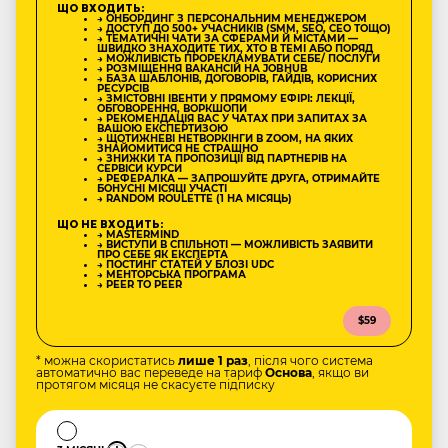
ЩО ВХОДИТЬ:
→ ОНБОРДИНГ З ПЕРСОНАЛЬНИМ МЕНЕДЖЕРОМ
→ ДОСТУП ДО 500+ УЧАСНИКІВ (SMM, SEO, CEO ТОЩО)
→ ТЕМАТИЧНІ ЧАТИ ЗА СФЕРАМИ Й МІСТАМИ —
ШВИДКО ЗНАХОДИТЕ ТИХ, ХТО В ТЕМІ АБО ПОРЯД
→ МОЖЛИВІСТЬ ПРОРЕКЛАМУВАТИ СЕБЕ/ ПОСЛУГИ
→ РОЗМІЩЕННЯ ВАКАНСІЙ НА JOBHUB
→ БАЗА ШАБЛОНІВ, ДОГОВОРІВ, ГАЙДІВ, КОРИСНИХ
РЕСУРСІВ
→ ЗМІСТОВНІ ІВЕНТИ У ПРЯМОМУ ЕФІРІ: ЛЕКЦІЇ,
ОБГОВОРЕННЯ, ВОРКШОПИ
→ РЕКОМЕНДАЦІЯ ВАС У ЧАТАХ ПРИ ЗАПИТАХ ЗА
ВАШОЮ ЕКСПЕРТИЗОЮ
→ ЩОТИЖНЕВІ НЕТВОРКІНГИ В ZOOM, НА ЯКИХ
ЗНАЙОМИТИСЯ НЕ СТРАШНО
→ ЗНИЖКИ ТА ПРОПОЗИЦІЇ ВІД ПАРТНЕРІВ НА
СЕРВІСИ КУРСИ
→ РЕФЕРАЛКА — ЗАПРОШУЙТЕ ДРУГА, ОТРИМАЙТЕ
БОНУСНІ МІСЯЦІ УЧАСТІ
→ RANDOM ROULETTE (1 НА МІСЯЦЬ)
ЩО НЕ ВХОДИТЬ:
→ MASTERMIND
→ ВИСТУПИ В СПІЛЬНОТІ — МОЖЛИВІСТЬ ЗАЯВИТИ
ПРО СЕБЕ ЯК ЕКСПЕРТА
→ ПОСТИНГ СТАТЕЙ У БЛОЗІ UDC
→ МЕНТОРСЬКА ПРОГРАМА
→ PEER TO PEER
$59
* можна скористатись
лише 1 раз
, після чого система
автоматично вас переведе на тариф
Основа
, якщо ви
протягом місяця не скасуєте підписку