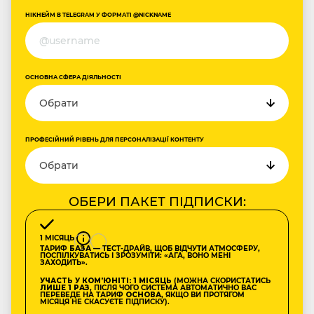
НІКНЕЙМ В TELEGRAM У ФОРМАТІ @NICKNAME
ОСНОВНА СФЕРА ДІЯЛЬНОСТІ
ПРОФЕСІЙНИЙ РІВЕНЬ ДЛЯ ПЕРСОНАЛІЗАЦІЇ КОНТЕНТУ
ОБЕРИ ПАКЕТ ПІДПИСКИ:
1 МІСЯЦЬ
ТАРИФ
БАЗА
— ТЕСТ-ДРАЙВ, ЩОБ ВІДЧУТИ АТМОСФЕРУ,
ПОСПІЛКУВАТИСЬ І ЗРОЗУМІТИ: «АГА, ВОНО МЕНІ
ЗАХОДИТЬ».
УЧАСТЬ У КОМʼЮНІТІ: 1 МІСЯЦЬ
(МОЖНА СКОРИСТАТИСЬ
ЛИШЕ 1 РАЗ
, ПІСЛЯ ЧОГО СИСТЕМА АВТОМАТИЧНО ВАС
ПЕРЕВЕДЕ НА ТАРИФ
ОСНОВА
, ЯКЩО ВИ ПРОТЯГОМ
МІСЯЦЯ НЕ СКАСУЄТЕ ПІДПИСКУ).