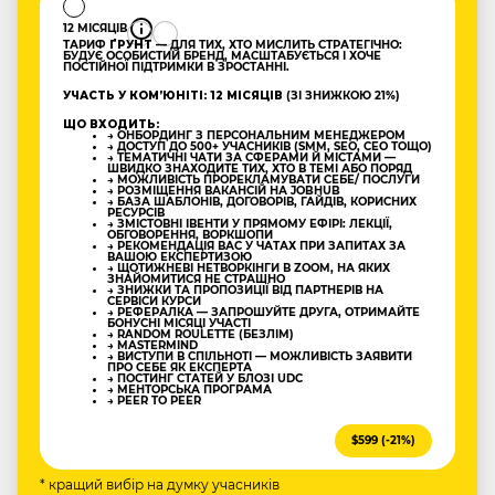
12 МІСЯЦІВ
ТАРИФ
ҐРУНТ
— ДЛЯ ТИХ, ХТО МИСЛИТЬ СТРАТЕГІЧНО:
БУДУЄ ОСОБИСТИЙ БРЕНД, МАСШТАБУЄТЬСЯ І ХОЧЕ
ПОСТІЙНОЇ ПІДТРИМКИ В ЗРОСТАННІ.
УЧАСТЬ У КОМʼЮНІТІ: 12 МІСЯЦІВ
(ЗІ ЗНИЖКОЮ 21%)
ЩО ВХОДИТЬ:
→ ОНБОРДИНГ З ПЕРСОНАЛЬНИМ МЕНЕДЖЕРОМ
→ ДОСТУП ДО 500+ УЧАСНИКІВ (SMM, SEO, CEO ТОЩО)
→ ТЕМАТИЧНІ ЧАТИ ЗА СФЕРАМИ Й МІСТАМИ —
ШВИДКО ЗНАХОДИТЕ ТИХ, ХТО В ТЕМІ АБО ПОРЯД
→ МОЖЛИВІСТЬ ПРОРЕКЛАМУВАТИ СЕБЕ/ ПОСЛУГИ
→ РОЗМІЩЕННЯ ВАКАНСІЙ НА JOBHUB
→ БАЗА ШАБЛОНІВ, ДОГОВОРІВ, ГАЙДІВ, КОРИСНИХ
РЕСУРСІВ
→ ЗМІСТОВНІ ІВЕНТИ У ПРЯМОМУ ЕФІРІ: ЛЕКЦІЇ,
ОБГОВОРЕННЯ, ВОРКШОПИ
→ РЕКОМЕНДАЦІЯ ВАС У ЧАТАХ ПРИ ЗАПИТАХ ЗА
ВАШОЮ ЕКСПЕРТИЗОЮ
→ ЩОТИЖНЕВІ НЕТВОРКІНГИ В ZOOM, НА ЯКИХ
ЗНАЙОМИТИСЯ НЕ СТРАШНО
→ ЗНИЖКИ ТА ПРОПОЗИЦІЇ ВІД ПАРТНЕРІВ НА
СЕРВІСИ КУРСИ
→ РЕФЕРАЛКА — ЗАПРОШУЙТЕ ДРУГА, ОТРИМАЙТЕ
БОНУСНІ МІСЯЦІ УЧАСТІ
→ RANDOM ROULETTE (БЕЗЛІМ)
→ MASTERMIND
→ ВИСТУПИ В СПІЛЬНОТІ — МОЖЛИВІСТЬ ЗАЯВИТИ
ПРО СЕБЕ ЯК ЕКСПЕРТА
→ ПОСТИНГ СТАТЕЙ У БЛОЗІ UDC
→ МЕНТОРСЬКА ПРОГРАМА
→ PEER TO PEER
$599 (-21%)
* кращий вибір на думку учасників