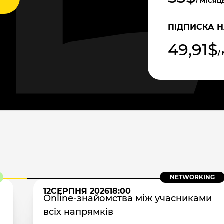
/ МІСЯЦ
ПІДПИСКА Н
49,91$
/
NETWORKING
12
СЕРПНЯ 2026
18:00
Online-знайомства між учасниками
всіх напрямків