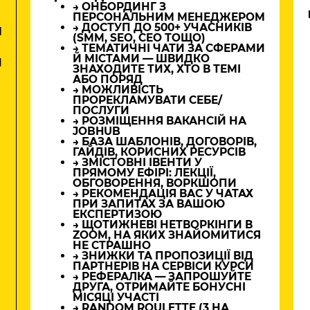
→ ОНБОРДИНГ З
ПЕРСОНАЛЬНИМ МЕНЕДЖЕРОМ
→ ДОСТУП ДО 500+ УЧАСНИКІВ
М
(SMM, SEO, CEO ТОЩО)
→ ТЕМАТИЧНІ ЧАТИ ЗА СФЕРАМИ
Й МІСТАМИ — ШВИДКО
И
ЗНАХОДИТЕ ТИХ, ХТО В ТЕМІ
АБО ПОРЯД
→ МОЖЛИВІСТЬ
ПРОРЕКЛАМУВАТИ СЕБЕ/
ПОСЛУГИ
→ РОЗМІЩЕННЯ ВАКАНСІЙ НА
JOBHUB
→ БАЗА ШАБЛОНІВ, ДОГОВОРІВ,
ГАЙДІВ, КОРИСНИХ РЕСУРСІВ
→ ЗМІСТОВНІ ІВЕНТИ У
ПРЯМОМУ ЕФІРІ: ЛЕКЦІЇ,
ОБГОВОРЕННЯ, ВОРКШОПИ
→ РЕКОМЕНДАЦІЯ ВАС У ЧАТАХ
ПРИ ЗАПИТАХ ЗА ВАШОЮ
ЕКСПЕРТИЗОЮ
→ ЩОТИЖНЕВІ НЕТВОРКІНГИ В
ZOOM, НА ЯКИХ ЗНАЙОМИТИСЯ
НЕ СТРАШНО
→ ЗНИЖКИ ТА ПРОПОЗИЦІЇ ВІД
ПАРТНЕРІВ НА СЕРВІСИ КУРСИ
→ РЕФЕРАЛКА — ЗАПРОШУЙТЕ
ДРУГА, ОТРИМАЙТЕ БОНУСНІ
МІСЯЦІ УЧАСТІ
→ RANDOM ROULETTE (3 НА