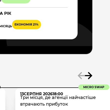
Ь
А РІК
ЕКОНОМІЯ 21%
 МІСЯЦЬ
MICRO SWAP
13
СЕРПНЯ 2026
18:00
Три місця, де агенції найчастіше
втрачають прибуток