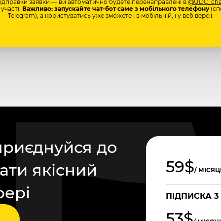
відправки заявки — ви автоматично будете перенаправлені в
@UDC_cha
участі.
Важливо: запускайте чат-бот саме з мобільного телефону
(сп
Telegram), а користуватись уже зможете і в мобільній, і у веб версії.
приєднуйся до
59$
ати якісний
/ МІСЯЦ
фері
ПІДПИСКА 3
53$