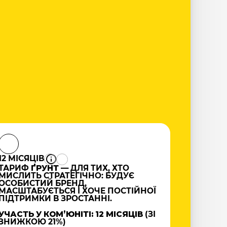
12 МІСЯЦІВ
ТАРИФ
ҐРУНТ
— ДЛЯ ТИХ, ХТО
МИСЛИТЬ СТРАТЕГІЧНО: БУДУЄ
ОСОБИСТИЙ БРЕНД,
МАСШТАБУЄТЬСЯ І ХОЧЕ ПОСТІЙНОЇ
ПІДТРИМКИ В ЗРОСТАННІ.
УЧАСТЬ У КОМʼЮНІТІ: 12 МІСЯЦІВ
(ЗІ
ЗНИЖКОЮ 21%)