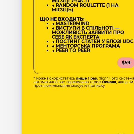
МІСЯЦІ УЧАСТІ
→ RANDOM ROULETTE (1 НА
МІСЯЦЬ)
ЩО НЕ ВХОДИТЬ:
→ MASTERMIND
→ ВИСТУПИ В СПІЛЬНОТІ —
МОЖЛИВІСТЬ ЗАЯВИТИ ПРО
СЕБЕ ЯК ЕКСПЕРТА
→ ПОСТИНГ СТАТЕЙ У БЛОЗІ UDC
→ МЕНТОРСЬКА ПРОГРАМА
→ PEER TO PEER
$59
* можна скористатись
лише 1 раз
, після чого систем
автоматично вас переведе на тариф
Основа
, якщо ви
протягом місяця не скасуєте підписку