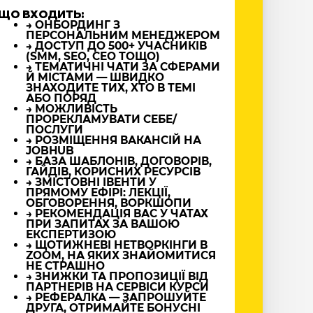
ЩО ВХОДИТЬ:
→ ОНБОРДИНГ З
ПЕРСОНАЛЬНИМ МЕНЕДЖЕРОМ
→ ДОСТУП ДО 500+ УЧАСНИКІВ
(SMM, SEO, CEO ТОЩО)
→ ТЕМАТИЧНІ ЧАТИ ЗА СФЕРАМИ
Й МІСТАМИ — ШВИДКО
ЗНАХОДИТЕ ТИХ, ХТО В ТЕМІ
АБО ПОРЯД
→ МОЖЛИВІСТЬ
ПРОРЕКЛАМУВАТИ СЕБЕ/
ПОСЛУГИ
→ РОЗМІЩЕННЯ ВАКАНСІЙ НА
JOBHUB
→ БАЗА ШАБЛОНІВ, ДОГОВОРІВ,
ГАЙДІВ, КОРИСНИХ РЕСУРСІВ
→ ЗМІСТОВНІ ІВЕНТИ У
ПРЯМОМУ ЕФІРІ: ЛЕКЦІЇ,
ОБГОВОРЕННЯ, ВОРКШОПИ
→ РЕКОМЕНДАЦІЯ ВАС У ЧАТАХ
ПРИ ЗАПИТАХ ЗА ВАШОЮ
ЕКСПЕРТИЗОЮ
→ ЩОТИЖНЕВІ НЕТВОРКІНГИ В
ZOOM, НА ЯКИХ ЗНАЙОМИТИСЯ
НЕ СТРАШНО
→ ЗНИЖКИ ТА ПРОПОЗИЦІЇ ВІД
ПАРТНЕРІВ НА СЕРВІСИ КУРСИ
→ РЕФЕРАЛКА — ЗАПРОШУЙТЕ
ДРУГА, ОТРИМАЙТЕ БОНУСНІ