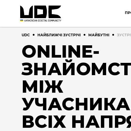
ПР
UDC
НАЙБЛИЖЧІ ЗУСТРІЧІ
МАЙБУТНІ
ЗУСТРІ
ONLINE-
ЗНАЙОМС
МІЖ
УЧАСНИК
ВСІХ НАПР