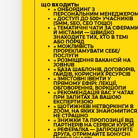
ЩО ВХОДИТЬ:
→ ОНБОРДИНГ З
ПЕРСОНАЛЬНИМ МЕНЕДЖЕРО
→ ДОСТУП ДО 500+ УЧАСНИКІВ
(SMM, SEO, CEO ТОЩО)
→ ТЕМАТИЧНІ ЧАТИ ЗА СФЕРАМ
Й МІСТАМИ — ШВИДКО
ЗНАХОДИТЕ ТИХ, ХТО В ТЕМІ
АБО ПОРЯД
→ МОЖЛИВІСТЬ
ПРОРЕКЛАМУВАТИ СЕБЕ/
ПОСЛУГИ
→ РОЗМІЩЕННЯ ВАКАНСІЙ НА
JOBHUB
→ БАЗА ШАБЛОНІВ, ДОГОВОРІВ,
ГАЙДІВ, КОРИСНИХ РЕСУРСІВ
→ ЗМІСТОВНІ ІВЕНТИ У
ПРЯМОМУ ЕФІРІ: ЛЕКЦІЇ,
ОБГОВОРЕННЯ, ВОРКШОПИ
→ РЕКОМЕНДАЦІЯ ВАС У ЧАТАХ
ПРИ ЗАПИТАХ ЗА ВАШОЮ
ЕКСПЕРТИЗОЮ
→ ЩОТИЖНЕВІ НЕТВОРКІНГИ В
ZOOM, НА ЯКИХ ЗНАЙОМИТИСЯ
НЕ СТРАШНО
→ ЗНИЖКИ ТА ПРОПОЗИЦІЇ ВІД
ПАРТНЕРІВ НА СЕРВІСИ КУРСИ
→ РЕФЕРАЛКА — ЗАПРОШУЙТЕ
ДРУГА, ОТРИМАЙТЕ БОНУСНІ