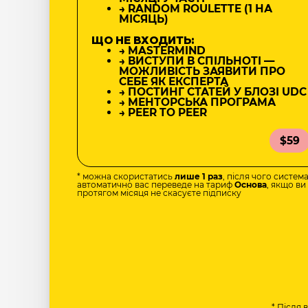
→ RANDOM ROULETTE (1 НА
МІСЯЦЬ)
ЩО НЕ ВХОДИТЬ:
→ MASTERMIND
→ ВИСТУПИ В СПІЛЬНОТІ —
МОЖЛИВІСТЬ ЗАЯВИТИ ПРО
СЕБЕ ЯК ЕКСПЕРТА
→ ПОСТИНГ СТАТЕЙ У БЛОЗІ UDC
→ МЕНТОРСЬКА ПРОГРАМА
→ PEER TO PEER
$59
* можна скористатись
лише 1 раз
, після чого систем
автоматично вас переведе на тариф
Основа
, якщо ви
протягом місяця не скасуєте підписку
* Після 