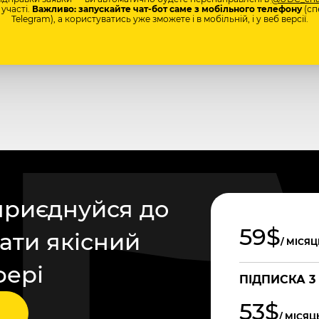
участі.
Важливо: запускайте чат-бот саме з мобільного телефону
(сп
Telegram), а користуватись уже зможете і в мобільній, і у веб версії.
приєднуйся до
59$
ати якісний
/ МІСЯЦ
фері
ПІДПИСКА 3
53$
/ МІСЯЦ