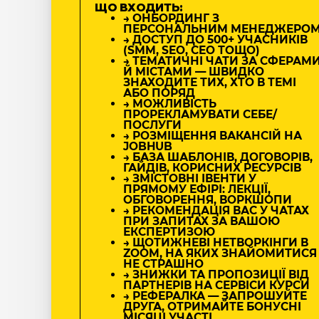
ЩО ВХОДИТЬ:
→ ОНБОРДИНГ З
ПЕРСОНАЛЬНИМ МЕНЕДЖЕРО
→ ДОСТУП ДО 500+ УЧАСНИКІВ
(SMM, SEO, CEO ТОЩО)
→ ТЕМАТИЧНІ ЧАТИ ЗА СФЕРАМ
Й МІСТАМИ — ШВИДКО
ЗНАХОДИТЕ ТИХ, ХТО В ТЕМІ
АБО ПОРЯД
→ МОЖЛИВІСТЬ
ПРОРЕКЛАМУВАТИ СЕБЕ/
ПОСЛУГИ
→ РОЗМІЩЕННЯ ВАКАНСІЙ НА
JOBHUB
→ БАЗА ШАБЛОНІВ, ДОГОВОРІВ,
ГАЙДІВ, КОРИСНИХ РЕСУРСІВ
→ ЗМІСТОВНІ ІВЕНТИ У
ПРЯМОМУ ЕФІРІ: ЛЕКЦІЇ,
ОБГОВОРЕННЯ, ВОРКШОПИ
→ РЕКОМЕНДАЦІЯ ВАС У ЧАТАХ
ПРИ ЗАПИТАХ ЗА ВАШОЮ
ЕКСПЕРТИЗОЮ
→ ЩОТИЖНЕВІ НЕТВОРКІНГИ В
ZOOM, НА ЯКИХ ЗНАЙОМИТИСЯ
НЕ СТРАШНО
→ ЗНИЖКИ ТА ПРОПОЗИЦІЇ ВІД
ПАРТНЕРІВ НА СЕРВІСИ КУРСИ
→ РЕФЕРАЛКА — ЗАПРОШУЙТЕ
ДРУГА, ОТРИМАЙТЕ БОНУСНІ
МІСЯЦІ УЧАСТІ