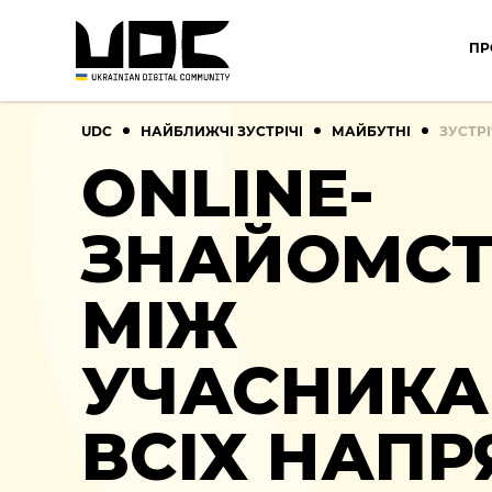
ПР
UDC
НАЙБЛИЖЧІ ЗУСТРІЧІ
МАЙБУТНІ
ЗУСТРІ
ONLINE-
ЗНАЙОМС
МІЖ
УЧАСНИК
ВСІХ НАПР