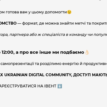
лом готова вам у цьому допомогти😉
ЙОМСТВО
— формат, де можна знайти метчі та покрити
ора, партнера або ж спеціаліста в команду чи попул
2:00, а про все інше ми подбаємо👌🏻
 самопрезентації та розділимо енергію й продуктивн
Х UKRAINIAN DIGITAL COMMUNITY, ДОСТУП МАЮТ
АРЕЄСТРУВАТИСЯ НА ІВЕНТ ⬇️