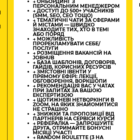
→ ОНБОРДИНГ З
ПЕРСОНАЛЬНИМ МЕНЕДЖЕРОМ
→ ДОСТУП ДО 500+ УЧАСНИКІВ
М
(SMM, SEO, CEO ТОЩО)
→ ТЕМАТИЧНІ ЧАТИ ЗА СФЕРАМИ
Й МІСТАМИ — ШВИДКО
И
ЗНАХОДИТЕ ТИХ, ХТО В ТЕМІ
АБО ПОРЯД
→ МОЖЛИВІСТЬ
ПРОРЕКЛАМУВАТИ СЕБЕ/
ПОСЛУГИ
→ РОЗМІЩЕННЯ ВАКАНСІЙ НА
JOBHUB
→ БАЗА ШАБЛОНІВ, ДОГОВОРІВ,
ГАЙДІВ, КОРИСНИХ РЕСУРСІВ
→ ЗМІСТОВНІ ІВЕНТИ У
ПРЯМОМУ ЕФІРІ: ЛЕКЦІЇ,
ОБГОВОРЕННЯ, ВОРКШОПИ
→ РЕКОМЕНДАЦІЯ ВАС У ЧАТАХ
ПРИ ЗАПИТАХ ЗА ВАШОЮ
ЕКСПЕРТИЗОЮ
→ ЩОТИЖНЕВІ НЕТВОРКІНГИ В
ZOOM, НА ЯКИХ ЗНАЙОМИТИСЯ
НЕ СТРАШНО
→ ЗНИЖКИ ТА ПРОПОЗИЦІЇ ВІД
ПАРТНЕРІВ НА СЕРВІСИ КУРСИ
→ РЕФЕРАЛКА — ЗАПРОШУЙТЕ
ДРУГА, ОТРИМАЙТЕ БОНУСНІ
МІСЯЦІ УЧАСТІ
→ RANDOM ROULETTE (3 НА