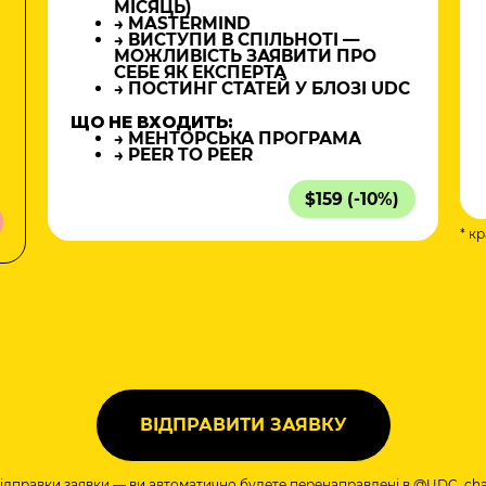
МІСЯЦЬ)
→ MASTERMIND
→ ВИСТУПИ В СПІЛЬНОТІ —
МОЖЛИВІСТЬ ЗАЯВИТИ ПРО
СЕБЕ ЯК ЕКСПЕРТА
→ ПОСТИНГ СТАТЕЙ У БЛОЗІ UDC
ЩО НЕ ВХОДИТЬ:
→ МЕНТОРСЬКА ПРОГРАМА
→ PEER TO PEER
$159 (-10%)
* к
а
відправки заявки — ви автоматично будете перенаправлені в
@UDC_cha