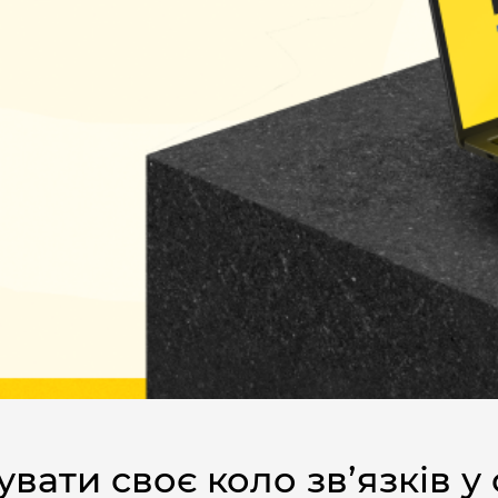
ти своє коло звʼязків у св