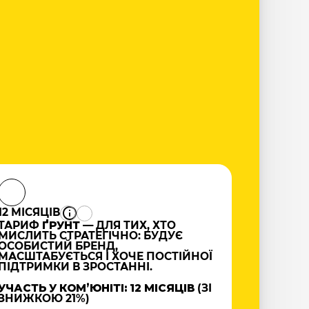
12 МІСЯЦІВ
ТАРИФ
ҐРУНТ
— ДЛЯ ТИХ, ХТО
МИСЛИТЬ СТРАТЕГІЧНО: БУДУЄ
ОСОБИСТИЙ БРЕНД,
МАСШТАБУЄТЬСЯ І ХОЧЕ ПОСТІЙНОЇ
ПІДТРИМКИ В ЗРОСТАННІ.
УЧАСТЬ У КОМʼЮНІТІ: 12 МІСЯЦІВ
(ЗІ
ЗНИЖКОЮ 21%)