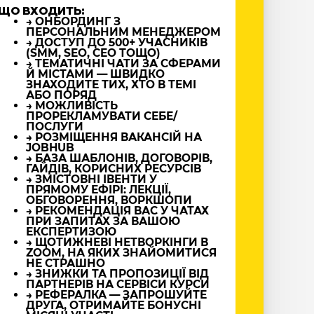
ЩО ВХОДИТЬ:
→ ОНБОРДИНГ З
ПЕРСОНАЛЬНИМ МЕНЕДЖЕРОМ
→ ДОСТУП ДО 500+ УЧАСНИКІВ
(SMM, SEO, CEO ТОЩО)
→ ТЕМАТИЧНІ ЧАТИ ЗА СФЕРАМИ
Й МІСТАМИ — ШВИДКО
ЗНАХОДИТЕ ТИХ, ХТО В ТЕМІ
АБО ПОРЯД
→ МОЖЛИВІСТЬ
ПРОРЕКЛАМУВАТИ СЕБЕ/
ПОСЛУГИ
→ РОЗМІЩЕННЯ ВАКАНСІЙ НА
JOBHUB
→ БАЗА ШАБЛОНІВ, ДОГОВОРІВ,
ГАЙДІВ, КОРИСНИХ РЕСУРСІВ
→ ЗМІСТОВНІ ІВЕНТИ У
ПРЯМОМУ ЕФІРІ: ЛЕКЦІЇ,
ОБГОВОРЕННЯ, ВОРКШОПИ
→ РЕКОМЕНДАЦІЯ ВАС У ЧАТАХ
ПРИ ЗАПИТАХ ЗА ВАШОЮ
ЕКСПЕРТИЗОЮ
→ ЩОТИЖНЕВІ НЕТВОРКІНГИ В
ZOOM, НА ЯКИХ ЗНАЙОМИТИСЯ
НЕ СТРАШНО
→ ЗНИЖКИ ТА ПРОПОЗИЦІЇ ВІД
ПАРТНЕРІВ НА СЕРВІСИ КУРСИ
→ РЕФЕРАЛКА — ЗАПРОШУЙТЕ
ДРУГА, ОТРИМАЙТЕ БОНУСНІ