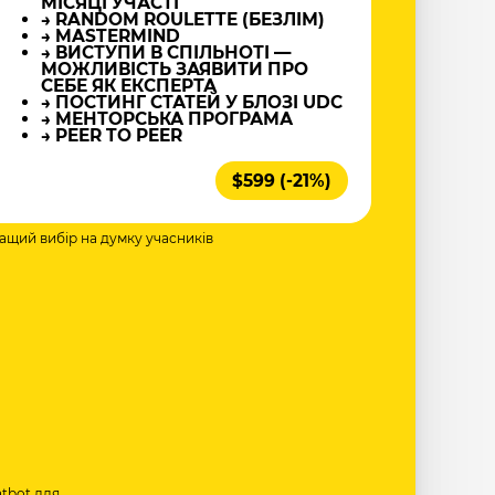
МІСЯЦІ УЧАСТІ
→ RANDOM ROULETTE (БЕЗЛІМ)
→ MASTERMIND
→ ВИСТУПИ В СПІЛЬНОТІ —
МОЖЛИВІСТЬ ЗАЯВИТИ ПРО
СЕБЕ ЯК ЕКСПЕРТА
→ ПОСТИНГ СТАТЕЙ У БЛОЗІ UDC
→ МЕНТОРСЬКА ПРОГРАМА
→ PEER TO PEER
$599 (-21%)
ращий вибір на думку учасників
tbot
для