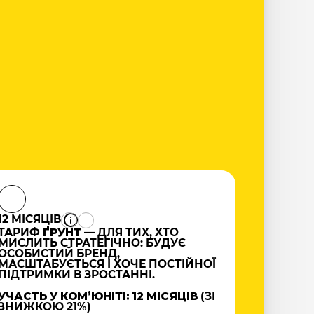
12 МІСЯЦІВ
ТАРИФ
ҐРУНТ
— ДЛЯ ТИХ, ХТО
МИСЛИТЬ СТРАТЕГІЧНО: БУДУЄ
ОСОБИСТИЙ БРЕНД,
МАСШТАБУЄТЬСЯ І ХОЧЕ ПОСТІЙНОЇ
ПІДТРИМКИ В ЗРОСТАННІ.
УЧАСТЬ У КОМʼЮНІТІ: 12 МІСЯЦІВ
(ЗІ
ЗНИЖКОЮ 21%)