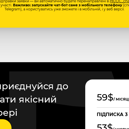
відправки заявки — ви автоматично будете перенаправлені в
@UDC_cha
участі.
Важливо: запускайте чат-бот саме з мобільного телефону
(сп
Telegram), а користуватись уже зможете і в мобільній, і у веб версії.
приєднуйся до
59$
ати якісний
/ МІСЯЦ
фері
ПІДПИСКА 3
53$