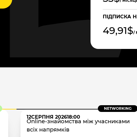
/ МІСЯЦ
ПІДПИСКА Н
49,91$
/
NETWORKING
12
СЕРПНЯ 2026
18:00
Online-знайомства між учасниками
всіх напрямків