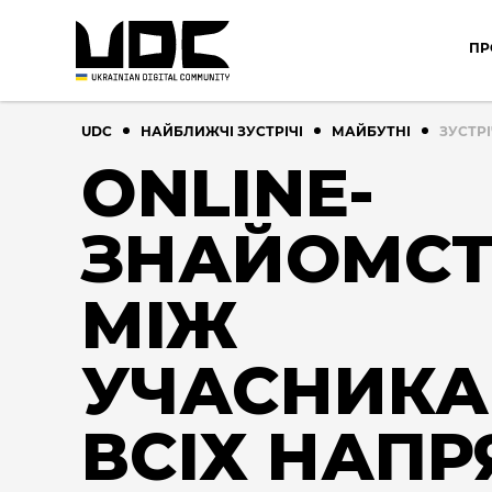
ПР
UDC
НАЙБЛИЖЧІ ЗУСТРІЧІ
МАЙБУТНІ
ЗУСТРІ
ONLINE-
ЗНАЙОМС
МІЖ
УЧАСНИК
ВСІХ НАПР