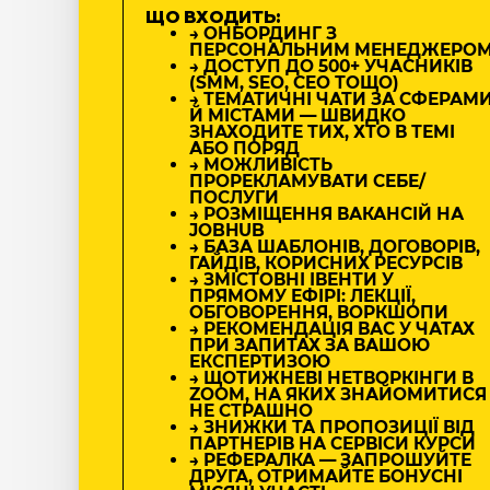
ЩО ВХОДИТЬ:
→ ОНБОРДИНГ З
ПЕРСОНАЛЬНИМ МЕНЕДЖЕРО
→ ДОСТУП ДО 500+ УЧАСНИКІВ
(SMM, SEO, CEO ТОЩО)
→ ТЕМАТИЧНІ ЧАТИ ЗА СФЕРАМ
Й МІСТАМИ — ШВИДКО
ЗНАХОДИТЕ ТИХ, ХТО В ТЕМІ
АБО ПОРЯД
→ МОЖЛИВІСТЬ
ПРОРЕКЛАМУВАТИ СЕБЕ/
ПОСЛУГИ
→ РОЗМІЩЕННЯ ВАКАНСІЙ НА
JOBHUB
→ БАЗА ШАБЛОНІВ, ДОГОВОРІВ,
ГАЙДІВ, КОРИСНИХ РЕСУРСІВ
→ ЗМІСТОВНІ ІВЕНТИ У
ПРЯМОМУ ЕФІРІ: ЛЕКЦІЇ,
ОБГОВОРЕННЯ, ВОРКШОПИ
→ РЕКОМЕНДАЦІЯ ВАС У ЧАТАХ
ПРИ ЗАПИТАХ ЗА ВАШОЮ
ЕКСПЕРТИЗОЮ
→ ЩОТИЖНЕВІ НЕТВОРКІНГИ В
ZOOM, НА ЯКИХ ЗНАЙОМИТИСЯ
НЕ СТРАШНО
→ ЗНИЖКИ ТА ПРОПОЗИЦІЇ ВІД
ПАРТНЕРІВ НА СЕРВІСИ КУРСИ
→ РЕФЕРАЛКА — ЗАПРОШУЙТЕ
ДРУГА, ОТРИМАЙТЕ БОНУСНІ