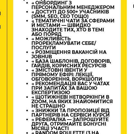
→ ОНБОРДИНГ З
ПЕРСОНАЛЬНИМ МЕНЕДЖЕРОМ
→ ДОСТУП ДО 500+ УЧАСНИКІВ
М
(SMM, SEO, CEO ТОЩО)
→ ТЕМАТИЧНІ ЧАТИ ЗА СФЕРАМИ
Й МІСТАМИ — ШВИДКО
И
ЗНАХОДИТЕ ТИХ, ХТО В ТЕМІ
АБО ПОРЯД
→ МОЖЛИВІСТЬ
ПРОРЕКЛАМУВАТИ СЕБЕ/
ПОСЛУГИ
→ РОЗМІЩЕННЯ ВАКАНСІЙ НА
JOBHUB
→ БАЗА ШАБЛОНІВ, ДОГОВОРІВ,
ГАЙДІВ, КОРИСНИХ РЕСУРСІВ
→ ЗМІСТОВНІ ІВЕНТИ У
ПРЯМОМУ ЕФІРІ: ЛЕКЦІЇ,
ОБГОВОРЕННЯ, ВОРКШОПИ
→ РЕКОМЕНДАЦІЯ ВАС У ЧАТАХ
ПРИ ЗАПИТАХ ЗА ВАШОЮ
ЕКСПЕРТИЗОЮ
→ ЩОТИЖНЕВІ НЕТВОРКІНГИ В
ZOOM, НА ЯКИХ ЗНАЙОМИТИСЯ
НЕ СТРАШНО
→ ЗНИЖКИ ТА ПРОПОЗИЦІЇ ВІД
ПАРТНЕРІВ НА СЕРВІСИ КУРСИ
→ РЕФЕРАЛКА — ЗАПРОШУЙТЕ
ДРУГА, ОТРИМАЙТЕ БОНУСНІ
МІСЯЦІ УЧАСТІ
→ RANDOM ROULETTE (3 НА