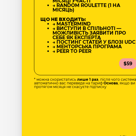
МІСЯЦІ УЧАСТІ
→ RANDOM ROULETTE (1 НА
МІСЯЦЬ)
ЩО НЕ ВХОДИТЬ:
→ MASTERMIND
→ ВИСТУПИ В СПІЛЬНОТІ —
МОЖЛИВІСТЬ ЗАЯВИТИ ПРО
СЕБЕ ЯК ЕКСПЕРТА
→ ПОСТИНГ СТАТЕЙ У БЛОЗІ UDC
→ МЕНТОРСЬКА ПРОГРАМА
→ PEER TO PEER
$59
* можна скористатись
лише 1 раз
, після чого систем
автоматично вас переведе на тариф
Основа
, якщо ви
протягом місяця не скасуєте підписку