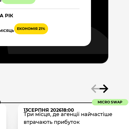
Ь
А РІК
ЕКОНОМІЯ 21%
 МІСЯЦЬ
MICRO SWAP
13
СЕРПНЯ 2026
18:00
Три місця, де агенції найчастіше
втрачають прибуток