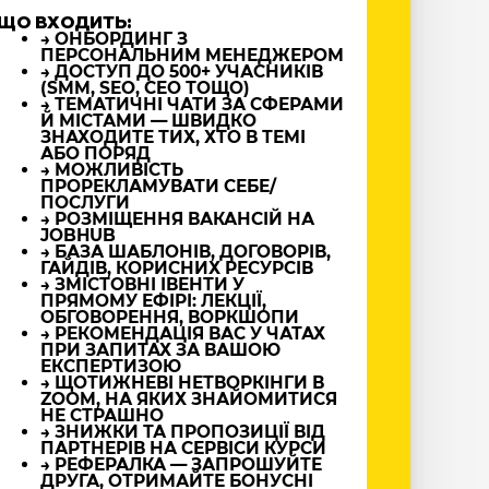
ЩО ВХОДИТЬ:
→ ОНБОРДИНГ З
ПЕРСОНАЛЬНИМ МЕНЕДЖЕРОМ
→ ДОСТУП ДО 500+ УЧАСНИКІВ
(SMM, SEO, CEO ТОЩО)
→ ТЕМАТИЧНІ ЧАТИ ЗА СФЕРАМИ
Й МІСТАМИ — ШВИДКО
ЗНАХОДИТЕ ТИХ, ХТО В ТЕМІ
АБО ПОРЯД
→ МОЖЛИВІСТЬ
ПРОРЕКЛАМУВАТИ СЕБЕ/
ПОСЛУГИ
→ РОЗМІЩЕННЯ ВАКАНСІЙ НА
JOBHUB
→ БАЗА ШАБЛОНІВ, ДОГОВОРІВ,
ГАЙДІВ, КОРИСНИХ РЕСУРСІВ
→ ЗМІСТОВНІ ІВЕНТИ У
ПРЯМОМУ ЕФІРІ: ЛЕКЦІЇ,
ОБГОВОРЕННЯ, ВОРКШОПИ
→ РЕКОМЕНДАЦІЯ ВАС У ЧАТАХ
ПРИ ЗАПИТАХ ЗА ВАШОЮ
ЕКСПЕРТИЗОЮ
→ ЩОТИЖНЕВІ НЕТВОРКІНГИ В
ZOOM, НА ЯКИХ ЗНАЙОМИТИСЯ
НЕ СТРАШНО
→ ЗНИЖКИ ТА ПРОПОЗИЦІЇ ВІД
ПАРТНЕРІВ НА СЕРВІСИ КУРСИ
→ РЕФЕРАЛКА — ЗАПРОШУЙТЕ
ДРУГА, ОТРИМАЙТЕ БОНУСНІ