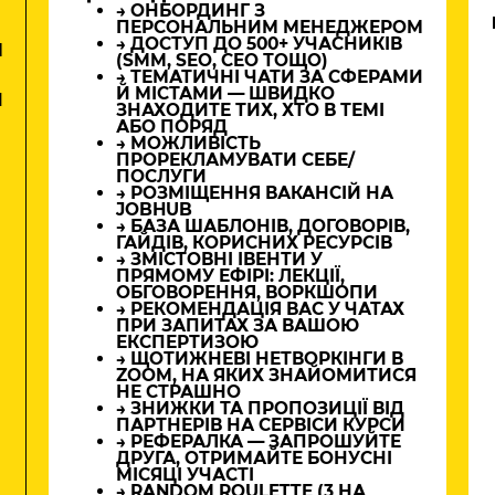
→ ОНБОРДИНГ З
ПЕРСОНАЛЬНИМ МЕНЕДЖЕРОМ
→ ДОСТУП ДО 500+ УЧАСНИКІВ
М
(SMM, SEO, CEO ТОЩО)
→ ТЕМАТИЧНІ ЧАТИ ЗА СФЕРАМИ
Й МІСТАМИ — ШВИДКО
И
ЗНАХОДИТЕ ТИХ, ХТО В ТЕМІ
АБО ПОРЯД
→ МОЖЛИВІСТЬ
ПРОРЕКЛАМУВАТИ СЕБЕ/
ПОСЛУГИ
→ РОЗМІЩЕННЯ ВАКАНСІЙ НА
JOBHUB
→ БАЗА ШАБЛОНІВ, ДОГОВОРІВ,
ГАЙДІВ, КОРИСНИХ РЕСУРСІВ
→ ЗМІСТОВНІ ІВЕНТИ У
ПРЯМОМУ ЕФІРІ: ЛЕКЦІЇ,
ОБГОВОРЕННЯ, ВОРКШОПИ
→ РЕКОМЕНДАЦІЯ ВАС У ЧАТАХ
ПРИ ЗАПИТАХ ЗА ВАШОЮ
ЕКСПЕРТИЗОЮ
→ ЩОТИЖНЕВІ НЕТВОРКІНГИ В
ZOOM, НА ЯКИХ ЗНАЙОМИТИСЯ
НЕ СТРАШНО
→ ЗНИЖКИ ТА ПРОПОЗИЦІЇ ВІД
ПАРТНЕРІВ НА СЕРВІСИ КУРСИ
→ РЕФЕРАЛКА — ЗАПРОШУЙТЕ
ДРУГА, ОТРИМАЙТЕ БОНУСНІ
МІСЯЦІ УЧАСТІ
→ RANDOM ROULETTE (3 НА