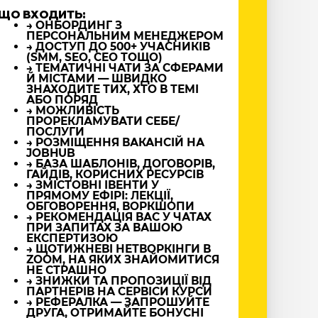
ЩО ВХОДИТЬ:
→ ОНБОРДИНГ З
ПЕРСОНАЛЬНИМ МЕНЕДЖЕРОМ
→ ДОСТУП ДО 500+ УЧАСНИКІВ
(SMM, SEO, CEO ТОЩО)
→ ТЕМАТИЧНІ ЧАТИ ЗА СФЕРАМИ
Й МІСТАМИ — ШВИДКО
ЗНАХОДИТЕ ТИХ, ХТО В ТЕМІ
АБО ПОРЯД
→ МОЖЛИВІСТЬ
ПРОРЕКЛАМУВАТИ СЕБЕ/
ПОСЛУГИ
→ РОЗМІЩЕННЯ ВАКАНСІЙ НА
JOBHUB
→ БАЗА ШАБЛОНІВ, ДОГОВОРІВ,
ГАЙДІВ, КОРИСНИХ РЕСУРСІВ
→ ЗМІСТОВНІ ІВЕНТИ У
ПРЯМОМУ ЕФІРІ: ЛЕКЦІЇ,
ОБГОВОРЕННЯ, ВОРКШОПИ
→ РЕКОМЕНДАЦІЯ ВАС У ЧАТАХ
ПРИ ЗАПИТАХ ЗА ВАШОЮ
ЕКСПЕРТИЗОЮ
→ ЩОТИЖНЕВІ НЕТВОРКІНГИ В
ZOOM, НА ЯКИХ ЗНАЙОМИТИСЯ
НЕ СТРАШНО
→ ЗНИЖКИ ТА ПРОПОЗИЦІЇ ВІД
ПАРТНЕРІВ НА СЕРВІСИ КУРСИ
→ РЕФЕРАЛКА — ЗАПРОШУЙТЕ
ДРУГА, ОТРИМАЙТЕ БОНУСНІ