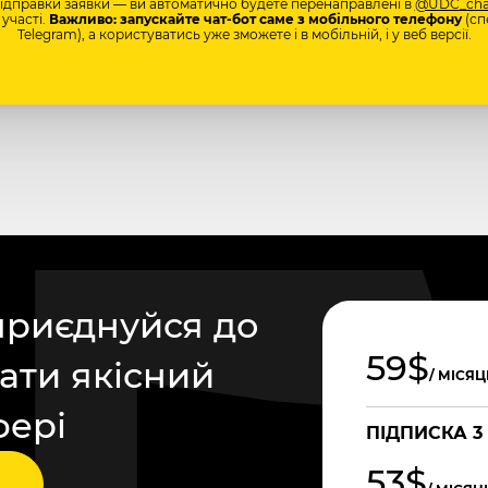
відправки заявки — ви автоматично будете перенаправлені в
@UDC_cha
участі.
Важливо: запускайте чат-бот саме з мобільного телефону
(сп
Telegram), а користуватись уже зможете і в мобільній, і у веб версії.
приєднуйся до
59$
ати якісний
/ МІСЯЦ
фері
ПІДПИСКА 3
53$