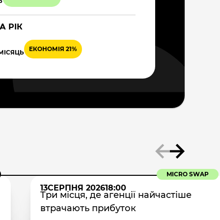
Ь
А РІК
ЕКОНОМІЯ 21%
 МІСЯЦЬ
MICRO SWAP
13
СЕРПНЯ 2026
18:00
Три місця, де агенції найчастіше
втрачають прибуток