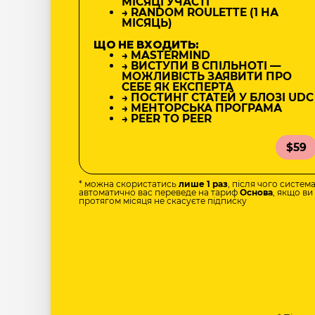
МІСЯЦІ УЧАСТІ
→ RANDOM ROULETTE (1 НА
МІСЯЦЬ)
ЩО НЕ ВХОДИТЬ:
→ MASTERMIND
→ ВИСТУПИ В СПІЛЬНОТІ —
МОЖЛИВІСТЬ ЗАЯВИТИ ПРО
СЕБЕ ЯК ЕКСПЕРТА
→ ПОСТИНГ СТАТЕЙ У БЛОЗІ UDC
→ МЕНТОРСЬКА ПРОГРАМА
→ PEER TO PEER
$59
* можна скористатись
лише 1 раз
, після чого систем
автоматично вас переведе на тариф
Основа
, якщо ви
протягом місяця не скасуєте підписку