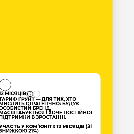
12 МІСЯЦІВ
ТАРИФ
ҐРУНТ
— ДЛЯ ТИХ, ХТО
МИСЛИТЬ СТРАТЕГІЧНО: БУДУЄ
ОСОБИСТИЙ БРЕНД,
МАСШТАБУЄТЬСЯ І ХОЧЕ ПОСТІЙНОЇ
ПІДТРИМКИ В ЗРОСТАННІ.
УЧАСТЬ У КОМʼЮНІТІ: 12 МІСЯЦІВ
(ЗІ
ЗНИЖКОЮ 21%)