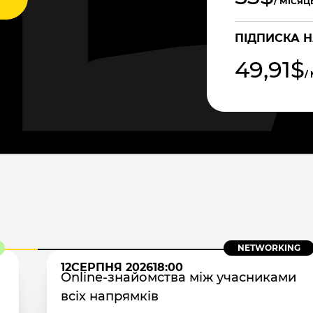
/ МІСЯЦ
ПІДПИСКА Н
49,91$
/
NETWORKING
12
СЕРПНЯ 2026
18:00
Online-знайомства між учасниками
всіх напрямків