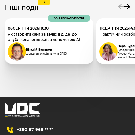
7
Інші події
COLLABORATIVE EVENT
06
СЕРПНЯ 2026
18:30
11
СЕРПНЯ 2026
14:
Як створити сайт за вечір: від ідеї до
Практичний розбір
опублікованої версії за допомогою AI
Лєра Куря
Віталій Вальков
Дослідниця сп
засновник онлайн-школи CREO
Product Manag
Product Owne
+380 67 966 ** **