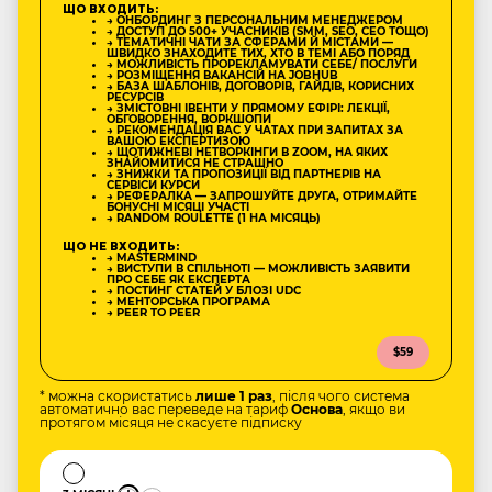
ЩО ВХОДИТЬ:
→ ОНБОРДИНГ З ПЕРСОНАЛЬНИМ МЕНЕДЖЕРОМ
→ ДОСТУП ДО 500+ УЧАСНИКІВ (SMM, SEO, CEO ТОЩО)
→ ТЕМАТИЧНІ ЧАТИ ЗА СФЕРАМИ Й МІСТАМИ —
ШВИДКО ЗНАХОДИТЕ ТИХ, ХТО В ТЕМІ АБО ПОРЯД
→ МОЖЛИВІСТЬ ПРОРЕКЛАМУВАТИ СЕБЕ/ ПОСЛУГИ
→ РОЗМІЩЕННЯ ВАКАНСІЙ НА JOBHUB
→ БАЗА ШАБЛОНІВ, ДОГОВОРІВ, ГАЙДІВ, КОРИСНИХ
РЕСУРСІВ
→ ЗМІСТОВНІ ІВЕНТИ У ПРЯМОМУ ЕФІРІ: ЛЕКЦІЇ,
ОБГОВОРЕННЯ, ВОРКШОПИ
→ РЕКОМЕНДАЦІЯ ВАС У ЧАТАХ ПРИ ЗАПИТАХ ЗА
ВАШОЮ ЕКСПЕРТИЗОЮ
→ ЩОТИЖНЕВІ НЕТВОРКІНГИ В ZOOM, НА ЯКИХ
ЗНАЙОМИТИСЯ НЕ СТРАШНО
→ ЗНИЖКИ ТА ПРОПОЗИЦІЇ ВІД ПАРТНЕРІВ НА
СЕРВІСИ КУРСИ
→ РЕФЕРАЛКА — ЗАПРОШУЙТЕ ДРУГА, ОТРИМАЙТЕ
БОНУСНІ МІСЯЦІ УЧАСТІ
→ RANDOM ROULETTE (1 НА МІСЯЦЬ)
ЩО НЕ ВХОДИТЬ:
→ MASTERMIND
→ ВИСТУПИ В СПІЛЬНОТІ — МОЖЛИВІСТЬ ЗАЯВИТИ
ПРО СЕБЕ ЯК ЕКСПЕРТА
→ ПОСТИНГ СТАТЕЙ У БЛОЗІ UDC
→ МЕНТОРСЬКА ПРОГРАМА
→ PEER TO PEER
$59
* можна скористатись
лише 1 раз
, після чого система
автоматично вас переведе на тариф
Основа
, якщо ви
протягом місяця не скасуєте підписку