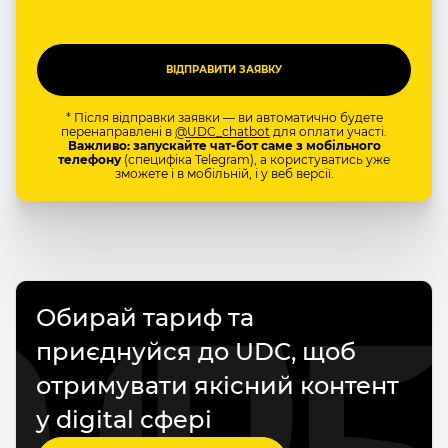
* Після відправки заявки — ви автоматично будете
перенаправлені в
@UDC_chatbot
для оплати участі.
Важливо: запускайте чат-бот саме з мобільного
телефону
(специфіка Telegram), а користуватись уже
зможете і в мобільній, і у веб версії.
Обирай тариф та
приєднуйся до UDC, щоб
отримувати якісний контент
у digital сфері