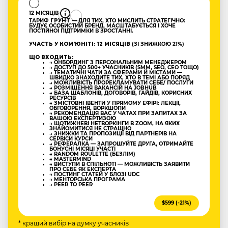
12 МІСЯЦІВ
ТАРИФ
ҐРУНТ
— ДЛЯ ТИХ, ХТО МИСЛИТЬ СТРАТЕГІЧНО:
БУДУЄ ОСОБИСТИЙ БРЕНД, МАСШТАБУЄТЬСЯ І ХОЧЕ
ПОСТІЙНОЇ ПІДТРИМКИ В ЗРОСТАННІ.
УЧАСТЬ У КОМʼЮНІТІ: 12 МІСЯЦІВ
(ЗІ ЗНИЖКОЮ 21%)
ЩО ВХОДИТЬ:
→ ОНБОРДИНГ З ПЕРСОНАЛЬНИМ МЕНЕДЖЕРОМ
→ ДОСТУП ДО 500+ УЧАСНИКІВ (SMM, SEO, CEO ТОЩО)
→ ТЕМАТИЧНІ ЧАТИ ЗА СФЕРАМИ Й МІСТАМИ —
ШВИДКО ЗНАХОДИТЕ ТИХ, ХТО В ТЕМІ АБО ПОРЯД
→ МОЖЛИВІСТЬ ПРОРЕКЛАМУВАТИ СЕБЕ/ ПОСЛУГИ
→ РОЗМІЩЕННЯ ВАКАНСІЙ НА JOBHUB
→ БАЗА ШАБЛОНІВ, ДОГОВОРІВ, ГАЙДІВ, КОРИСНИХ
РЕСУРСІВ
→ ЗМІСТОВНІ ІВЕНТИ У ПРЯМОМУ ЕФІРІ: ЛЕКЦІЇ,
ОБГОВОРЕННЯ, ВОРКШОПИ
→ РЕКОМЕНДАЦІЯ ВАС У ЧАТАХ ПРИ ЗАПИТАХ ЗА
ВАШОЮ ЕКСПЕРТИЗОЮ
→ ЩОТИЖНЕВІ НЕТВОРКІНГИ В ZOOM, НА ЯКИХ
ЗНАЙОМИТИСЯ НЕ СТРАШНО
→ ЗНИЖКИ ТА ПРОПОЗИЦІЇ ВІД ПАРТНЕРІВ НА
СЕРВІСИ КУРСИ
→ РЕФЕРАЛКА — ЗАПРОШУЙТЕ ДРУГА, ОТРИМАЙТЕ
БОНУСНІ МІСЯЦІ УЧАСТІ
→ RANDOM ROULETTE (БЕЗЛІМ)
→ MASTERMIND
→ ВИСТУПИ В СПІЛЬНОТІ — МОЖЛИВІСТЬ ЗАЯВИТИ
ПРО СЕБЕ ЯК ЕКСПЕРТА
→ ПОСТИНГ СТАТЕЙ У БЛОЗІ UDC
→ МЕНТОРСЬКА ПРОГРАМА
→ PEER TO PEER
$599 (-21%)
* кращий вибір на думку учасників