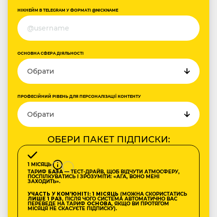
НІКНЕЙМ В TELEGRAM У ФОРМАТІ @NICKNAME
ОСНОВНА СФЕРА ДІЯЛЬНОСТІ
ПРОФЕСІЙНИЙ РІВЕНЬ ДЛЯ ПЕРСОНАЛІЗАЦІЇ КОНТЕНТУ
ОБЕРИ ПАКЕТ ПІДПИСКИ:
1 МІСЯЦЬ
ТАРИФ
БАЗА
— ТЕСТ-ДРАЙВ, ЩОБ ВІДЧУТИ АТМОСФЕРУ,
ПОСПІЛКУВАТИСЬ І ЗРОЗУМІТИ: «АГА, ВОНО МЕНІ
ЗАХОДИТЬ».
УЧАСТЬ У КОМʼЮНІТІ: 1 МІСЯЦЬ
(МОЖНА СКОРИСТАТИСЬ
ЛИШЕ 1 РАЗ
, ПІСЛЯ ЧОГО СИСТЕМА АВТОМАТИЧНО ВАС
ПЕРЕВЕДЕ НА ТАРИФ
ОСНОВА
, ЯКЩО ВИ ПРОТЯГОМ
МІСЯЦЯ НЕ СКАСУЄТЕ ПІДПИСКУ).