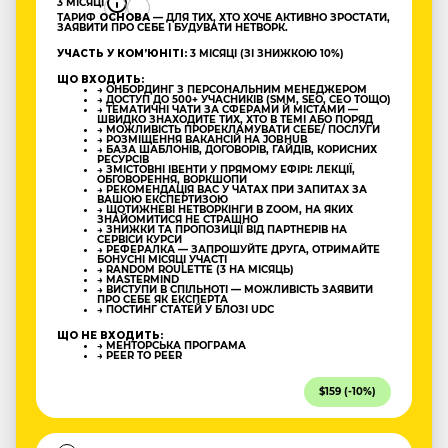
3 МІСЯЦІ
ТАРИФ
ОСНОВА
— ДЛЯ ТИХ, ХТО ХОЧЕ АКТИВНО ЗРОСТАТИ,
ЗАЯВИТИ ПРО СЕБЕ І БУДУВАТИ НЕТВОРК.
УЧАСТЬ У КОМʼЮНІТІ:
3 МІСЯЦІ (ЗІ ЗНИЖКОЮ 10%)
ЩО ВХОДИТЬ:
→ ОНБОРДИНГ З ПЕРСОНАЛЬНИМ МЕНЕДЖЕРОМ
→ ДОСТУП ДО 500+ УЧАСНИКІВ (SMM, SEO, CEO ТОЩО)
→ ТЕМАТИЧНІ ЧАТИ ЗА СФЕРАМИ Й МІСТАМИ —
ШВИДКО ЗНАХОДИТЕ ТИХ, ХТО В ТЕМІ АБО ПОРЯД
→ МОЖЛИВІСТЬ ПРОРЕКЛАМУВАТИ СЕБЕ/ ПОСЛУГИ
→ РОЗМІЩЕННЯ ВАКАНСІЙ НА JOBHUB
→ БАЗА ШАБЛОНІВ, ДОГОВОРІВ, ГАЙДІВ, КОРИСНИХ
РЕСУРСІВ
→ ЗМІСТОВНІ ІВЕНТИ У ПРЯМОМУ ЕФІРІ: ЛЕКЦІЇ,
ОБГОВОРЕННЯ, ВОРКШОПИ
→ РЕКОМЕНДАЦІЯ ВАС У ЧАТАХ ПРИ ЗАПИТАХ ЗА
ВАШОЮ ЕКСПЕРТИЗОЮ
→ ЩОТИЖНЕВІ НЕТВОРКІНГИ В ZOOM, НА ЯКИХ
ЗНАЙОМИТИСЯ НЕ СТРАШНО
→ ЗНИЖКИ ТА ПРОПОЗИЦІЇ ВІД ПАРТНЕРІВ НА
СЕРВІСИ КУРСИ
→ РЕФЕРАЛКА — ЗАПРОШУЙТЕ ДРУГА, ОТРИМАЙТЕ
БОНУСНІ МІСЯЦІ УЧАСТІ
→ RANDOM ROULETTE (3 НА МІСЯЦЬ)
→ MASTERMIND
→ ВИСТУПИ В СПІЛЬНОТІ — МОЖЛИВІСТЬ ЗАЯВИТИ
ПРО СЕБЕ ЯК ЕКСПЕРТА
→ ПОСТИНГ СТАТЕЙ У БЛОЗІ UDC
ЩО НЕ ВХОДИТЬ:
→ МЕНТОРСЬКА ПРОГРАМА
→ PEER TO PEER
$159 (-10%)