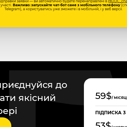
відправки заявки — ви автоматично будете перенаправлені в
@UDC_cha
участі.
Важливо: запускайте чат-бот саме з мобільного телефону
(сп
Telegram), а користуватись уже зможете і в мобільній, і у веб версії.
приєднуйся до
59$
ати якісний
/ МІСЯЦ
фері
ПІДПИСКА 3
53$