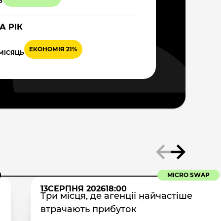
Ь
А РІК
ЕКОНОМІЯ 21%
 МІСЯЦЬ
MICRO SWAP
13
СЕРПНЯ 2026
18:00
Три місця, де агенції найчастіше
втрачають прибуток