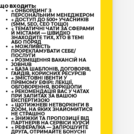
ЩО ВХОДИТЬ:
→ ОНБОРДИНГ З
ПЕРСОНАЛЬНИМ МЕНЕДЖЕРОМ
→ ДОСТУП ДО 500+ УЧАСНИКІВ
(SMM, SEO, CEO ТОЩО)
→ ТЕМАТИЧНІ ЧАТИ ЗА СФЕРАМИ
Й МІСТАМИ — ШВИДКО
ЗНАХОДИТЕ ТИХ, ХТО В ТЕМІ
АБО ПОРЯД
→ МОЖЛИВІСТЬ
ПРОРЕКЛАМУВАТИ СЕБЕ/
ПОСЛУГИ
→ РОЗМІЩЕННЯ ВАКАНСІЙ НА
JOBHUB
→ БАЗА ШАБЛОНІВ, ДОГОВОРІВ,
ГАЙДІВ, КОРИСНИХ РЕСУРСІВ
→ ЗМІСТОВНІ ІВЕНТИ У
ПРЯМОМУ ЕФІРІ: ЛЕКЦІЇ,
ОБГОВОРЕННЯ, ВОРКШОПИ
→ РЕКОМЕНДАЦІЯ ВАС У ЧАТАХ
ПРИ ЗАПИТАХ ЗА ВАШОЮ
ЕКСПЕРТИЗОЮ
→ ЩОТИЖНЕВІ НЕТВОРКІНГИ В
ZOOM, НА ЯКИХ ЗНАЙОМИТИСЯ
НЕ СТРАШНО
→ ЗНИЖКИ ТА ПРОПОЗИЦІЇ ВІД
ПАРТНЕРІВ НА СЕРВІСИ КУРСИ
→ РЕФЕРАЛКА — ЗАПРОШУЙТЕ
ДРУГА, ОТРИМАЙТЕ БОНУСНІ