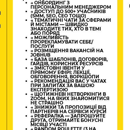
→ ОНБОРДИНГ З
ПЕРСОНАЛЬНИМ МЕНЕДЖЕРОМ
→ ДОСТУП ДО 500+ УЧАСНИКІВ
М
(SMM, SEO, CEO ТОЩО)
→ ТЕМАТИЧНІ ЧАТИ ЗА СФЕРАМИ
Й МІСТАМИ — ШВИДКО
И
ЗНАХОДИТЕ ТИХ, ХТО В ТЕМІ
АБО ПОРЯД
→ МОЖЛИВІСТЬ
ПРОРЕКЛАМУВАТИ СЕБЕ/
ПОСЛУГИ
→ РОЗМІЩЕННЯ ВАКАНСІЙ НА
JOBHUB
→ БАЗА ШАБЛОНІВ, ДОГОВОРІВ,
ГАЙДІВ, КОРИСНИХ РЕСУРСІВ
→ ЗМІСТОВНІ ІВЕНТИ У
ПРЯМОМУ ЕФІРІ: ЛЕКЦІЇ,
ОБГОВОРЕННЯ, ВОРКШОПИ
→ РЕКОМЕНДАЦІЯ ВАС У ЧАТАХ
ПРИ ЗАПИТАХ ЗА ВАШОЮ
ЕКСПЕРТИЗОЮ
→ ЩОТИЖНЕВІ НЕТВОРКІНГИ В
ZOOM, НА ЯКИХ ЗНАЙОМИТИСЯ
НЕ СТРАШНО
→ ЗНИЖКИ ТА ПРОПОЗИЦІЇ ВІД
ПАРТНЕРІВ НА СЕРВІСИ КУРСИ
→ РЕФЕРАЛКА — ЗАПРОШУЙТЕ
ДРУГА, ОТРИМАЙТЕ БОНУСНІ
МІСЯЦІ УЧАСТІ
→ RANDOM ROULETTE (3 НА