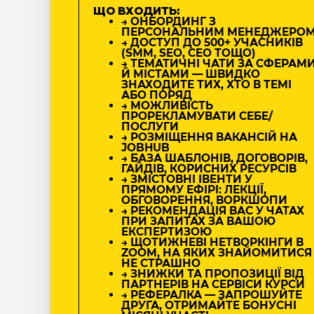
ЩО ВХОДИТЬ:
→ ОНБОРДИНГ З
ПЕРСОНАЛЬНИМ МЕНЕДЖЕРО
→ ДОСТУП ДО 500+ УЧАСНИКІВ
(SMM, SEO, CEO ТОЩО)
→ ТЕМАТИЧНІ ЧАТИ ЗА СФЕРАМ
Й МІСТАМИ — ШВИДКО
ЗНАХОДИТЕ ТИХ, ХТО В ТЕМІ
АБО ПОРЯД
→ МОЖЛИВІСТЬ
ПРОРЕКЛАМУВАТИ СЕБЕ/
ПОСЛУГИ
→ РОЗМІЩЕННЯ ВАКАНСІЙ НА
JOBHUB
→ БАЗА ШАБЛОНІВ, ДОГОВОРІВ,
ГАЙДІВ, КОРИСНИХ РЕСУРСІВ
→ ЗМІСТОВНІ ІВЕНТИ У
ПРЯМОМУ ЕФІРІ: ЛЕКЦІЇ,
ОБГОВОРЕННЯ, ВОРКШОПИ
→ РЕКОМЕНДАЦІЯ ВАС У ЧАТАХ
ПРИ ЗАПИТАХ ЗА ВАШОЮ
ЕКСПЕРТИЗОЮ
→ ЩОТИЖНЕВІ НЕТВОРКІНГИ В
ZOOM, НА ЯКИХ ЗНАЙОМИТИСЯ
НЕ СТРАШНО
→ ЗНИЖКИ ТА ПРОПОЗИЦІЇ ВІД
ПАРТНЕРІВ НА СЕРВІСИ КУРСИ
→ РЕФЕРАЛКА — ЗАПРОШУЙТЕ
ДРУГА, ОТРИМАЙТЕ БОНУСНІ