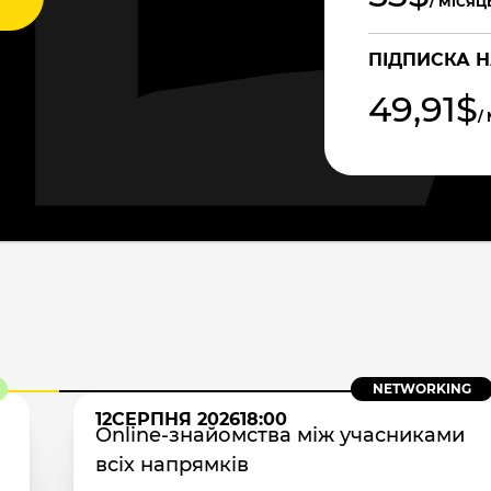
/ МІСЯЦ
ПІДПИСКА Н
49,91$
/
NETWORKING
12
СЕРПНЯ 2026
18:00
Online-знайомства між учасниками
всіх напрямків