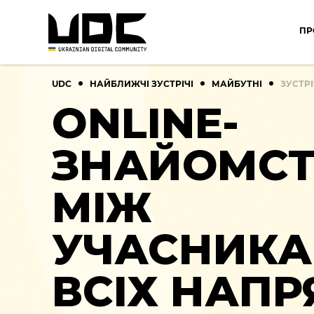
ПР
UDC
НАЙБЛИЖЧІ ЗУСТРІЧІ
МАЙБУТНІ
ЗУСТРІ
ONLINE-
ЗНАЙОМС
МІЖ
УЧАСНИК
ВСІХ НАПР