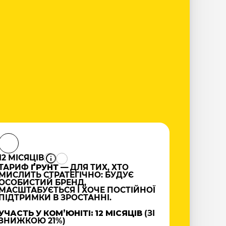
12 МІСЯЦІВ
ТАРИФ
ҐРУНТ
— ДЛЯ ТИХ, ХТО
МИСЛИТЬ СТРАТЕГІЧНО: БУДУЄ
ОСОБИСТИЙ БРЕНД,
МАСШТАБУЄТЬСЯ І ХОЧЕ ПОСТІЙНОЇ
ПІДТРИМКИ В ЗРОСТАННІ.
УЧАСТЬ У КОМʼЮНІТІ: 12 МІСЯЦІВ
(ЗІ
ЗНИЖКОЮ 21%)