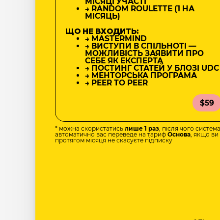
МІСЯЦІ УЧАСТІ
→ RANDOM ROULETTE (1 НА
МІСЯЦЬ)
ЩО НЕ ВХОДИТЬ:
→ MASTERMIND
→ ВИСТУПИ В СПІЛЬНОТІ —
МОЖЛИВІСТЬ ЗАЯВИТИ ПРО
СЕБЕ ЯК ЕКСПЕРТА
→ ПОСТИНГ СТАТЕЙ У БЛОЗІ UDC
→ МЕНТОРСЬКА ПРОГРАМА
→ PEER TO PEER
$59
* можна скористатись
лише 1 раз
, після чого систем
автоматично вас переведе на тариф
Основа
, якщо ви
протягом місяця не скасуєте підписку