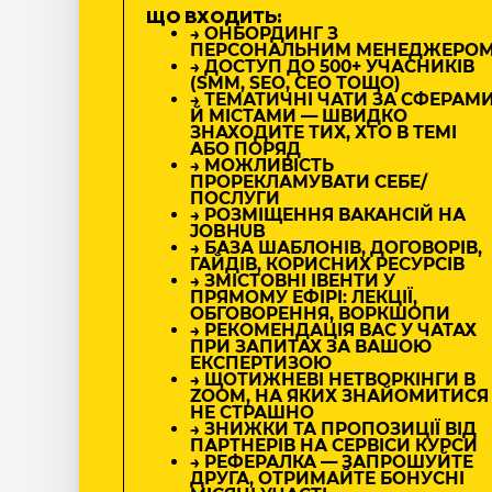
ЩО ВХОДИТЬ:
→ ОНБОРДИНГ З
ПЕРСОНАЛЬНИМ МЕНЕДЖЕРО
→ ДОСТУП ДО 500+ УЧАСНИКІВ
(SMM, SEO, CEO ТОЩО)
→ ТЕМАТИЧНІ ЧАТИ ЗА СФЕРАМ
Й МІСТАМИ — ШВИДКО
ЗНАХОДИТЕ ТИХ, ХТО В ТЕМІ
АБО ПОРЯД
→ МОЖЛИВІСТЬ
ПРОРЕКЛАМУВАТИ СЕБЕ/
ПОСЛУГИ
→ РОЗМІЩЕННЯ ВАКАНСІЙ НА
JOBHUB
→ БАЗА ШАБЛОНІВ, ДОГОВОРІВ,
ГАЙДІВ, КОРИСНИХ РЕСУРСІВ
→ ЗМІСТОВНІ ІВЕНТИ У
ПРЯМОМУ ЕФІРІ: ЛЕКЦІЇ,
ОБГОВОРЕННЯ, ВОРКШОПИ
→ РЕКОМЕНДАЦІЯ ВАС У ЧАТАХ
ПРИ ЗАПИТАХ ЗА ВАШОЮ
ЕКСПЕРТИЗОЮ
→ ЩОТИЖНЕВІ НЕТВОРКІНГИ В
ZOOM, НА ЯКИХ ЗНАЙОМИТИСЯ
НЕ СТРАШНО
→ ЗНИЖКИ ТА ПРОПОЗИЦІЇ ВІД
ПАРТНЕРІВ НА СЕРВІСИ КУРСИ
→ РЕФЕРАЛКА — ЗАПРОШУЙТЕ
ДРУГА, ОТРИМАЙТЕ БОНУСНІ