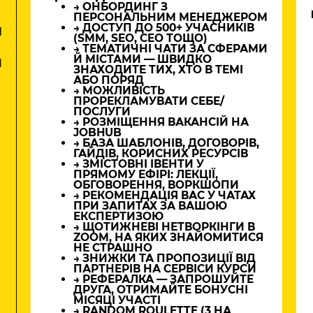
→ ОНБОРДИНГ З
ПЕРСОНАЛЬНИМ МЕНЕДЖЕРОМ
→ ДОСТУП ДО 500+ УЧАСНИКІВ
М
(SMM, SEO, CEO ТОЩО)
→ ТЕМАТИЧНІ ЧАТИ ЗА СФЕРАМИ
Й МІСТАМИ — ШВИДКО
И
ЗНАХОДИТЕ ТИХ, ХТО В ТЕМІ
АБО ПОРЯД
→ МОЖЛИВІСТЬ
ПРОРЕКЛАМУВАТИ СЕБЕ/
ПОСЛУГИ
→ РОЗМІЩЕННЯ ВАКАНСІЙ НА
JOBHUB
→ БАЗА ШАБЛОНІВ, ДОГОВОРІВ,
ГАЙДІВ, КОРИСНИХ РЕСУРСІВ
→ ЗМІСТОВНІ ІВЕНТИ У
ПРЯМОМУ ЕФІРІ: ЛЕКЦІЇ,
ОБГОВОРЕННЯ, ВОРКШОПИ
→ РЕКОМЕНДАЦІЯ ВАС У ЧАТАХ
ПРИ ЗАПИТАХ ЗА ВАШОЮ
ЕКСПЕРТИЗОЮ
→ ЩОТИЖНЕВІ НЕТВОРКІНГИ В
ZOOM, НА ЯКИХ ЗНАЙОМИТИСЯ
НЕ СТРАШНО
→ ЗНИЖКИ ТА ПРОПОЗИЦІЇ ВІД
ПАРТНЕРІВ НА СЕРВІСИ КУРСИ
→ РЕФЕРАЛКА — ЗАПРОШУЙТЕ
ДРУГА, ОТРИМАЙТЕ БОНУСНІ
МІСЯЦІ УЧАСТІ
→ RANDOM ROULETTE (3 НА