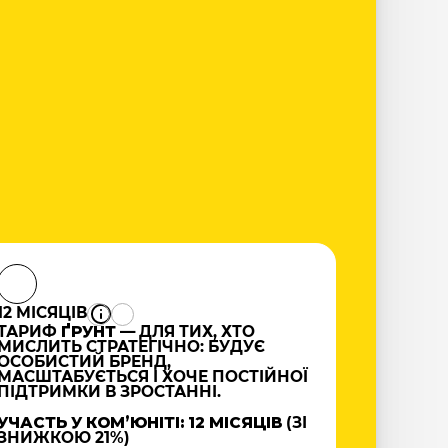
12 МІСЯЦІВ
ТАРИФ
ҐРУНТ
— ДЛЯ ТИХ, ХТО
МИСЛИТЬ СТРАТЕГІЧНО: БУДУЄ
ОСОБИСТИЙ БРЕНД,
МАСШТАБУЄТЬСЯ І ХОЧЕ ПОСТІЙНОЇ
ПІДТРИМКИ В ЗРОСТАННІ.
УЧАСТЬ У КОМʼЮНІТІ: 12 МІСЯЦІВ
(ЗІ
ЗНИЖКОЮ 21%)