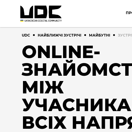
ПР
UDC
НАЙБЛИЖЧІ ЗУСТРІЧІ
МАЙБУТНІ
ЗУСТРІ
ONLINE-
ЗНАЙОМС
МІЖ
УЧАСНИК
ВСІХ НАПР