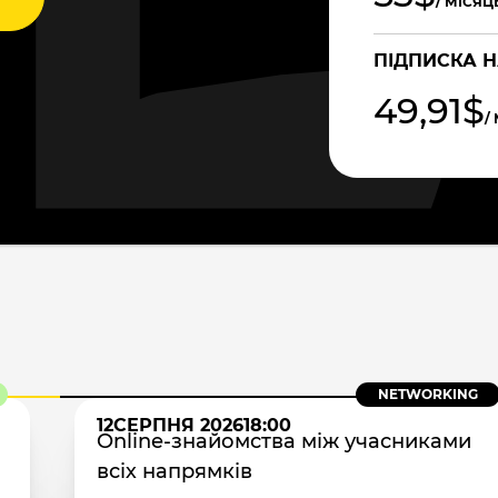
/ МІСЯЦ
ПІДПИСКА Н
49,91$
/
NETWORKING
12
СЕРПНЯ 2026
18:00
Online-знайомства між учасниками
всіх напрямків