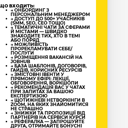
ЩО ВХОДИТЬ:
→ ОНБОРДИНГ З
ПЕРСОНАЛЬНИМ МЕНЕДЖЕРОМ
→ ДОСТУП ДО 500+ УЧАСНИКІВ
(SMM, SEO, CEO ТОЩО)
→ ТЕМАТИЧНІ ЧАТИ ЗА СФЕРАМИ
Й МІСТАМИ — ШВИДКО
ЗНАХОДИТЕ ТИХ, ХТО В ТЕМІ
АБО ПОРЯД
→ МОЖЛИВІСТЬ
ПРОРЕКЛАМУВАТИ СЕБЕ/
ПОСЛУГИ
→ РОЗМІЩЕННЯ ВАКАНСІЙ НА
JOBHUB
→ БАЗА ШАБЛОНІВ, ДОГОВОРІВ,
ГАЙДІВ, КОРИСНИХ РЕСУРСІВ
→ ЗМІСТОВНІ ІВЕНТИ У
ПРЯМОМУ ЕФІРІ: ЛЕКЦІЇ,
ОБГОВОРЕННЯ, ВОРКШОПИ
→ РЕКОМЕНДАЦІЯ ВАС У ЧАТАХ
ПРИ ЗАПИТАХ ЗА ВАШОЮ
ЕКСПЕРТИЗОЮ
→ ЩОТИЖНЕВІ НЕТВОРКІНГИ В
ZOOM, НА ЯКИХ ЗНАЙОМИТИСЯ
НЕ СТРАШНО
→ ЗНИЖКИ ТА ПРОПОЗИЦІЇ ВІД
ПАРТНЕРІВ НА СЕРВІСИ КУРСИ
→ РЕФЕРАЛКА — ЗАПРОШУЙТЕ
ДРУГА, ОТРИМАЙТЕ БОНУСНІ