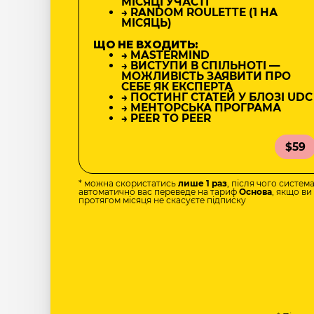
МІСЯЦІ УЧАСТІ
→ RANDOM ROULETTE (1 НА
МІСЯЦЬ)
ЩО НЕ ВХОДИТЬ:
→ MASTERMIND
→ ВИСТУПИ В СПІЛЬНОТІ —
МОЖЛИВІСТЬ ЗАЯВИТИ ПРО
СЕБЕ ЯК ЕКСПЕРТА
→ ПОСТИНГ СТАТЕЙ У БЛОЗІ UDC
→ МЕНТОРСЬКА ПРОГРАМА
→ PEER TO PEER
$59
* можна скористатись
лише 1 раз
, після чого систем
автоматично вас переведе на тариф
Основа
, якщо ви
протягом місяця не скасуєте підписку