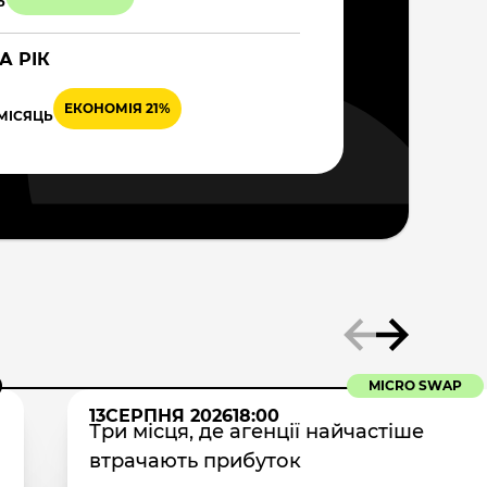
Ь
А РІК
ЕКОНОМІЯ 21%
 МІСЯЦЬ
MICRO SWAP
13
СЕРПНЯ 2026
18:00
Три місця, де агенції найчастіше
втрачають прибуток