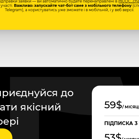
відправки заявки — ви автоматично будете перенаправлені в
@UDC_cha
участі.
Важливо: запускайте чат-бот саме з мобільного телефону
(сп
Telegram), а користуватись уже зможете і в мобільній, і у веб версії.
приєднуйся до
59$
ати якісний
/ МІСЯЦ
фері
ПІДПИСКА 3
53$