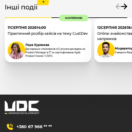
6
Інші події
MASTERMIND
11
СЕРПНЯ 2026
14:00
12
СЕРПНЯ 2026
18
Практичний розбір кейсів на тему CustDev
Online-знайомства
напрямків
Лєра Курякова
Модерато
Дослідниця споживачів із 5-річним досвідом, ex.
Product Manager в IT та сертифікована Agile
Северин Яво
Product Owner / CSPO.
+380 67 966 ** **