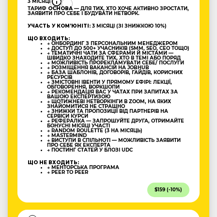
3 МІСЯЦІ
ТАРИФ
ОСНОВА
— ДЛЯ ТИХ, ХТО ХОЧЕ АКТИВНО ЗРОСТАТИ,
ЗАЯВИТИ ПРО СЕБЕ І БУДУВАТИ НЕТВОРК.
УЧАСТЬ У КОМʼЮНІТІ:
3 МІСЯЦІ (ЗІ ЗНИЖКОЮ 10%)
ЩО ВХОДИТЬ:
→ ОНБОРДИНГ З ПЕРСОНАЛЬНИМ МЕНЕДЖЕРОМ
→ ДОСТУП ДО 500+ УЧАСНИКІВ (SMM, SEO, CEO ТОЩО)
→ ТЕМАТИЧНІ ЧАТИ ЗА СФЕРАМИ Й МІСТАМИ —
ШВИДКО ЗНАХОДИТЕ ТИХ, ХТО В ТЕМІ АБО ПОРЯД
→ МОЖЛИВІСТЬ ПРОРЕКЛАМУВАТИ СЕБЕ/ ПОСЛУГИ
→ РОЗМІЩЕННЯ ВАКАНСІЙ НА JOBHUB
→ БАЗА ШАБЛОНІВ, ДОГОВОРІВ, ГАЙДІВ, КОРИСНИХ
РЕСУРСІВ
→ ЗМІСТОВНІ ІВЕНТИ У ПРЯМОМУ ЕФІРІ: ЛЕКЦІЇ,
ОБГОВОРЕННЯ, ВОРКШОПИ
→ РЕКОМЕНДАЦІЯ ВАС У ЧАТАХ ПРИ ЗАПИТАХ ЗА
ВАШОЮ ЕКСПЕРТИЗОЮ
→ ЩОТИЖНЕВІ НЕТВОРКІНГИ В ZOOM, НА ЯКИХ
ЗНАЙОМИТИСЯ НЕ СТРАШНО
→ ЗНИЖКИ ТА ПРОПОЗИЦІЇ ВІД ПАРТНЕРІВ НА
СЕРВІСИ КУРСИ
→ РЕФЕРАЛКА — ЗАПРОШУЙТЕ ДРУГА, ОТРИМАЙТЕ
БОНУСНІ МІСЯЦІ УЧАСТІ
→ RANDOM ROULETTE (3 НА МІСЯЦЬ)
→ MASTERMIND
→ ВИСТУПИ В СПІЛЬНОТІ — МОЖЛИВІСТЬ ЗАЯВИТИ
ПРО СЕБЕ ЯК ЕКСПЕРТА
→ ПОСТИНГ СТАТЕЙ У БЛОЗІ UDC
ЩО НЕ ВХОДИТЬ:
→ МЕНТОРСЬКА ПРОГРАМА
→ PEER TO PEER
$159 (-10%)