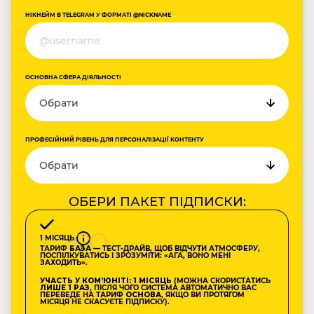
НІКНЕЙМ В TELEGRAM У ФОРМАТІ @NICKNAME
ОСНОВНА СФЕРА ДІЯЛЬНОСТІ
ПРОФЕСІЙНИЙ РІВЕНЬ ДЛЯ ПЕРСОНАЛІЗАЦІЇ КОНТЕНТУ
ОБЕРИ ПАКЕТ ПІДПИСКИ:
1 МІСЯЦЬ
ТАРИФ
БАЗА
— ТЕСТ-ДРАЙВ, ЩОБ ВІДЧУТИ АТМОСФЕРУ,
ПОСПІЛКУВАТИСЬ І ЗРОЗУМІТИ: «АГА, ВОНО МЕНІ
ЗАХОДИТЬ».
УЧАСТЬ У КОМʼЮНІТІ: 1 МІСЯЦЬ
(МОЖНА СКОРИСТАТИСЬ
ЛИШЕ 1 РАЗ
, ПІСЛЯ ЧОГО СИСТЕМА АВТОМАТИЧНО ВАС
ПЕРЕВЕДЕ НА ТАРИФ
ОСНОВА
, ЯКЩО ВИ ПРОТЯГОМ
МІСЯЦЯ НЕ СКАСУЄТЕ ПІДПИСКУ).