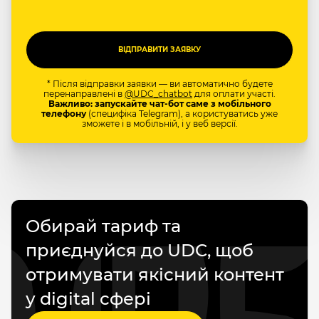
* Після відправки заявки — ви автоматично будете
перенаправлені в
@UDC_chatbot
для оплати участі.
Важливо: запускайте чат-бот саме з мобільного
телефону
(специфіка Telegram), а користуватись уже
зможете і в мобільній, і у веб версії.
Обирай тариф та
приєднуйся до UDC, щоб
отримувати якісний контент
у digital сфері