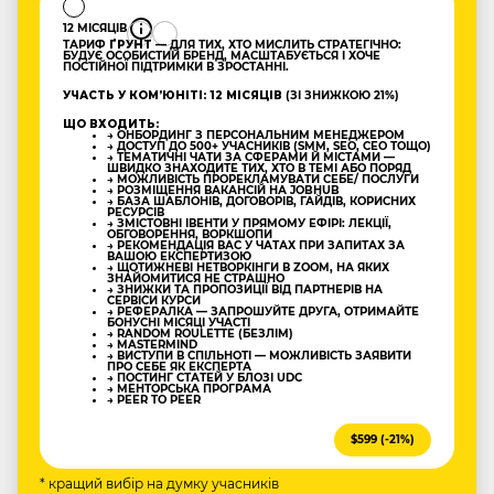
12 МІСЯЦІВ
ТАРИФ
ҐРУНТ
— ДЛЯ ТИХ, ХТО МИСЛИТЬ СТРАТЕГІЧНО:
БУДУЄ ОСОБИСТИЙ БРЕНД, МАСШТАБУЄТЬСЯ І ХОЧЕ
ПОСТІЙНОЇ ПІДТРИМКИ В ЗРОСТАННІ.
УЧАСТЬ У КОМʼЮНІТІ: 12 МІСЯЦІВ
(ЗІ ЗНИЖКОЮ 21%)
ЩО ВХОДИТЬ:
→ ОНБОРДИНГ З ПЕРСОНАЛЬНИМ МЕНЕДЖЕРОМ
→ ДОСТУП ДО 500+ УЧАСНИКІВ (SMM, SEO, CEO ТОЩО)
→ ТЕМАТИЧНІ ЧАТИ ЗА СФЕРАМИ Й МІСТАМИ —
ШВИДКО ЗНАХОДИТЕ ТИХ, ХТО В ТЕМІ АБО ПОРЯД
→ МОЖЛИВІСТЬ ПРОРЕКЛАМУВАТИ СЕБЕ/ ПОСЛУГИ
→ РОЗМІЩЕННЯ ВАКАНСІЙ НА JOBHUB
→ БАЗА ШАБЛОНІВ, ДОГОВОРІВ, ГАЙДІВ, КОРИСНИХ
РЕСУРСІВ
→ ЗМІСТОВНІ ІВЕНТИ У ПРЯМОМУ ЕФІРІ: ЛЕКЦІЇ,
ОБГОВОРЕННЯ, ВОРКШОПИ
→ РЕКОМЕНДАЦІЯ ВАС У ЧАТАХ ПРИ ЗАПИТАХ ЗА
ВАШОЮ ЕКСПЕРТИЗОЮ
→ ЩОТИЖНЕВІ НЕТВОРКІНГИ В ZOOM, НА ЯКИХ
ЗНАЙОМИТИСЯ НЕ СТРАШНО
→ ЗНИЖКИ ТА ПРОПОЗИЦІЇ ВІД ПАРТНЕРІВ НА
СЕРВІСИ КУРСИ
→ РЕФЕРАЛКА — ЗАПРОШУЙТЕ ДРУГА, ОТРИМАЙТЕ
БОНУСНІ МІСЯЦІ УЧАСТІ
→ RANDOM ROULETTE (БЕЗЛІМ)
→ MASTERMIND
→ ВИСТУПИ В СПІЛЬНОТІ — МОЖЛИВІСТЬ ЗАЯВИТИ
ПРО СЕБЕ ЯК ЕКСПЕРТА
→ ПОСТИНГ СТАТЕЙ У БЛОЗІ UDC
→ МЕНТОРСЬКА ПРОГРАМА
→ PEER TO PEER
$599 (-21%)
* кращий вибір на думку учасників