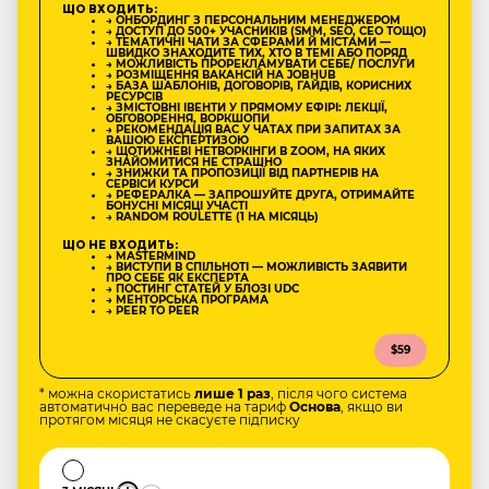
ЩО ВХОДИТЬ:
→ ОНБОРДИНГ З ПЕРСОНАЛЬНИМ МЕНЕДЖЕРОМ
→ ДОСТУП ДО 500+ УЧАСНИКІВ (SMM, SEO, CEO ТОЩО)
→ ТЕМАТИЧНІ ЧАТИ ЗА СФЕРАМИ Й МІСТАМИ —
ШВИДКО ЗНАХОДИТЕ ТИХ, ХТО В ТЕМІ АБО ПОРЯД
→ МОЖЛИВІСТЬ ПРОРЕКЛАМУВАТИ СЕБЕ/ ПОСЛУГИ
→ РОЗМІЩЕННЯ ВАКАНСІЙ НА JOBHUB
→ БАЗА ШАБЛОНІВ, ДОГОВОРІВ, ГАЙДІВ, КОРИСНИХ
РЕСУРСІВ
→ ЗМІСТОВНІ ІВЕНТИ У ПРЯМОМУ ЕФІРІ: ЛЕКЦІЇ,
ОБГОВОРЕННЯ, ВОРКШОПИ
→ РЕКОМЕНДАЦІЯ ВАС У ЧАТАХ ПРИ ЗАПИТАХ ЗА
ВАШОЮ ЕКСПЕРТИЗОЮ
→ ЩОТИЖНЕВІ НЕТВОРКІНГИ В ZOOM, НА ЯКИХ
ЗНАЙОМИТИСЯ НЕ СТРАШНО
→ ЗНИЖКИ ТА ПРОПОЗИЦІЇ ВІД ПАРТНЕРІВ НА
СЕРВІСИ КУРСИ
→ РЕФЕРАЛКА — ЗАПРОШУЙТЕ ДРУГА, ОТРИМАЙТЕ
БОНУСНІ МІСЯЦІ УЧАСТІ
→ RANDOM ROULETTE (1 НА МІСЯЦЬ)
ЩО НЕ ВХОДИТЬ:
→ MASTERMIND
→ ВИСТУПИ В СПІЛЬНОТІ — МОЖЛИВІСТЬ ЗАЯВИТИ
ПРО СЕБЕ ЯК ЕКСПЕРТА
→ ПОСТИНГ СТАТЕЙ У БЛОЗІ UDC
→ МЕНТОРСЬКА ПРОГРАМА
→ PEER TO PEER
$59
* можна скористатись
лише 1 раз
, після чого система
автоматично вас переведе на тариф
Основа
, якщо ви
протягом місяця не скасуєте підписку