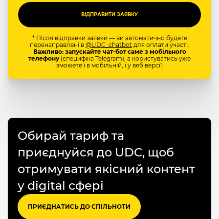
* Після відправки заявки — ви автоматично будете
перенаправлені в
@UDC_chatbot
для оплати участі.
Важливо: запускайте чат-бот саме з мобільного
телефону
(специфіка Telegram), а користуватись уже
зможете і в мобільній, і у веб версії.
Обирай тариф та
приєднуйся до UDC, щоб
отримувати якісний контент
у digital сфері
ПРИЄДНАТИСЬ ДО СПІЛЬНОТИ