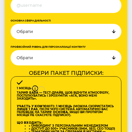
ОСНОВНА СФЕРА ДІЯЛЬНОСТІ
ПРОФЕСІЙНИЙ РІВЕНЬ ДЛЯ ПЕРСОНАЛІЗАЦІЇ КОНТЕНТУ
ОБЕРИ ПАКЕТ ПІДПИСКИ:
1 МІСЯЦЬ
ТАРИФ
БАЗА
— ТЕСТ-ДРАЙВ, ЩОБ ВІДЧУТИ АТМОСФЕРУ,
ПОСПІЛКУВАТИСЬ І ЗРОЗУМІТИ: «АГА, ВОНО МЕНІ
ЗАХОДИТЬ».
УЧАСТЬ У КОМʼЮНІТІ: 1 МІСЯЦЬ
(МОЖНА СКОРИСТАТИСЬ
ЛИШЕ 1 РАЗ
, ПІСЛЯ ЧОГО СИСТЕМА АВТОМАТИЧНО ВАС
ПЕРЕВЕДЕ НА ТАРИФ
ОСНОВА
, ЯКЩО ВИ ПРОТЯГОМ
МІСЯЦЯ НЕ СКАСУЄТЕ ПІДПИСКУ).
ЩО ВХОДИТЬ:
→ ОНБОРДИНГ З ПЕРСОНАЛЬНИМ МЕНЕДЖЕРОМ
→ ДОСТУП ДО 500+ УЧАСНИКІВ (SMM, SEO, CEO ТОЩО)
→ ТЕМАТИЧНІ ЧАТИ ЗА СФЕРАМИ Й МІСТАМИ —