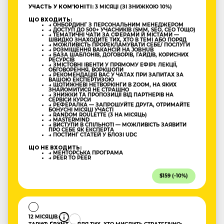
УЧАСТЬ У КОМʼЮНІТІ:
3 МІСЯЦІ (ЗІ ЗНИЖКОЮ 10%)
ЩО ВХОДИТЬ:
→ ОНБОРДИНГ З ПЕРСОНАЛЬНИМ МЕНЕДЖЕРОМ
→ ДОСТУП ДО 500+ УЧАСНИКІВ (SMM, SEO, CEO ТОЩО)
→ ТЕМАТИЧНІ ЧАТИ ЗА СФЕРАМИ Й МІСТАМИ —
ШВИДКО ЗНАХОДИТЕ ТИХ, ХТО В ТЕМІ АБО ПОРЯД
→ МОЖЛИВІСТЬ ПРОРЕКЛАМУВАТИ СЕБЕ/ ПОСЛУГИ
→ РОЗМІЩЕННЯ ВАКАНСІЙ НА JOBHUB
→ БАЗА ШАБЛОНІВ, ДОГОВОРІВ, ГАЙДІВ, КОРИСНИХ
РЕСУРСІВ
→ ЗМІСТОВНІ ІВЕНТИ У ПРЯМОМУ ЕФІРІ: ЛЕКЦІЇ,
ОБГОВОРЕННЯ, ВОРКШОПИ
→ РЕКОМЕНДАЦІЯ ВАС У ЧАТАХ ПРИ ЗАПИТАХ ЗА
ВАШОЮ ЕКСПЕРТИЗОЮ
→ ЩОТИЖНЕВІ НЕТВОРКІНГИ В ZOOM, НА ЯКИХ
ЗНАЙОМИТИСЯ НЕ СТРАШНО
→ ЗНИЖКИ ТА ПРОПОЗИЦІЇ ВІД ПАРТНЕРІВ НА
СЕРВІСИ КУРСИ
→ РЕФЕРАЛКА — ЗАПРОШУЙТЕ ДРУГА, ОТРИМАЙТЕ
БОНУСНІ МІСЯЦІ УЧАСТІ
→ RANDOM ROULETTE (3 НА МІСЯЦЬ)
→ MASTERMIND
→ ВИСТУПИ В СПІЛЬНОТІ — МОЖЛИВІСТЬ ЗАЯВИТИ
ПРО СЕБЕ ЯК ЕКСПЕРТА
→ ПОСТИНГ СТАТЕЙ У БЛОЗІ UDC
ЩО НЕ ВХОДИТЬ:
→ МЕНТОРСЬКА ПРОГРАМА
→ PEER TO PEER
$159 (-10%)
12 МІСЯЦІВ