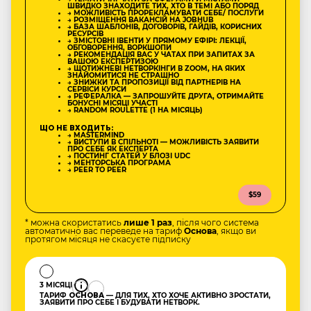
ШВИДКО ЗНАХОДИТЕ ТИХ, ХТО В ТЕМІ АБО ПОРЯД
→ МОЖЛИВІСТЬ ПРОРЕКЛАМУВАТИ СЕБЕ/ ПОСЛУГИ
→ РОЗМІЩЕННЯ ВАКАНСІЙ НА JOBHUB
→ БАЗА ШАБЛОНІВ, ДОГОВОРІВ, ГАЙДІВ, КОРИСНИХ
РЕСУРСІВ
→ ЗМІСТОВНІ ІВЕНТИ У ПРЯМОМУ ЕФІРІ: ЛЕКЦІЇ,
ОБГОВОРЕННЯ, ВОРКШОПИ
→ РЕКОМЕНДАЦІЯ ВАС У ЧАТАХ ПРИ ЗАПИТАХ ЗА
ВАШОЮ ЕКСПЕРТИЗОЮ
→ ЩОТИЖНЕВІ НЕТВОРКІНГИ В ZOOM, НА ЯКИХ
ЗНАЙОМИТИСЯ НЕ СТРАШНО
→ ЗНИЖКИ ТА ПРОПОЗИЦІЇ ВІД ПАРТНЕРІВ НА
СЕРВІСИ КУРСИ
→ РЕФЕРАЛКА — ЗАПРОШУЙТЕ ДРУГА, ОТРИМАЙТЕ
БОНУСНІ МІСЯЦІ УЧАСТІ
→ RANDOM ROULETTE (1 НА МІСЯЦЬ)
ЩО НЕ ВХОДИТЬ:
→ MASTERMIND
→ ВИСТУПИ В СПІЛЬНОТІ — МОЖЛИВІСТЬ ЗАЯВИТИ
ПРО СЕБЕ ЯК ЕКСПЕРТА
→ ПОСТИНГ СТАТЕЙ У БЛОЗІ UDC
→ МЕНТОРСЬКА ПРОГРАМА
→ PEER TO PEER
$59
* можна скористатись
лише 1 раз
, після чого система
автоматично вас переведе на тариф
Основа
, якщо ви
протягом місяця не скасуєте підписку
3 МІСЯЦІ
ТАРИФ
ОСНОВА
— ДЛЯ ТИХ, ХТО ХОЧЕ АКТИВНО ЗРОСТАТИ,
ЗАЯВИТИ ПРО СЕБЕ І БУДУВАТИ НЕТВОРК.