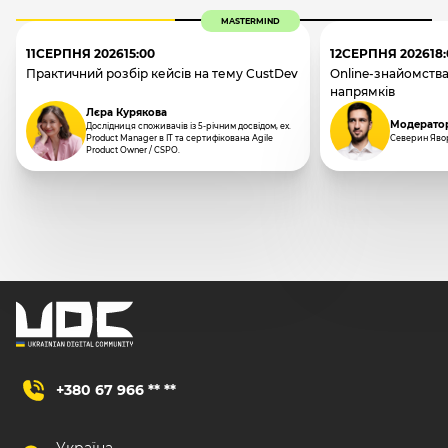
MASTERMIND
11
СЕРПНЯ 2026
15:00
12
СЕРПНЯ 2026
18
Практичний розбір кейсів на тему CustDev
Online-знайомства
напрямків
Лєра Курякова
Модерато
Дослідниця споживачів із 5-річним досвідом, ex.
Product Manager в IT та сертифікована Agile
Северин Яво
Product Owner / CSPO.
+380 67 966 ** **