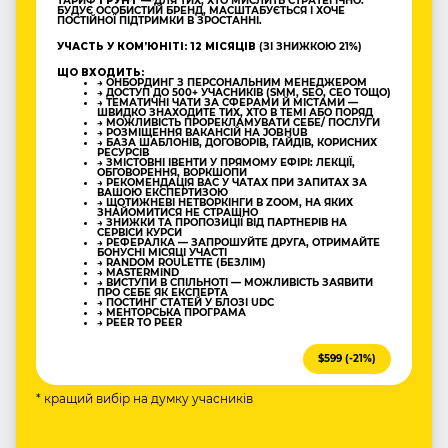
ТАРИФ
ҐРУНТ
— ДЛЯ ТИХ, ХТО МИСЛИТЬ СТРАТЕГІЧНО:
БУДУЄ ОСОБИСТИЙ БРЕНД, МАСШТАБУЄТЬСЯ І ХОЧЕ
ПОСТІЙНОЇ ПІДТРИМКИ В ЗРОСТАННІ.
УЧАСТЬ У КОМʼЮНІТІ: 12 МІСЯЦІВ
(ЗІ ЗНИЖКОЮ 21%)
ЩО ВХОДИТЬ:
→ ОНБОРДИНГ З ПЕРСОНАЛЬНИМ МЕНЕДЖЕРОМ
→ ДОСТУП ДО 500+ УЧАСНИКІВ (SMM, SEO, CEO ТОЩО)
→ ТЕМАТИЧНІ ЧАТИ ЗА СФЕРАМИ Й МІСТАМИ —
ШВИДКО ЗНАХОДИТЕ ТИХ, ХТО В ТЕМІ АБО ПОРЯД
→ МОЖЛИВІСТЬ ПРОРЕКЛАМУВАТИ СЕБЕ/ ПОСЛУГИ
→ РОЗМІЩЕННЯ ВАКАНСІЙ НА JOBHUB
→ БАЗА ШАБЛОНІВ, ДОГОВОРІВ, ГАЙДІВ, КОРИСНИХ
РЕСУРСІВ
→ ЗМІСТОВНІ ІВЕНТИ У ПРЯМОМУ ЕФІРІ: ЛЕКЦІЇ,
ОБГОВОРЕННЯ, ВОРКШОПИ
→ РЕКОМЕНДАЦІЯ ВАС У ЧАТАХ ПРИ ЗАПИТАХ ЗА
ВАШОЮ ЕКСПЕРТИЗОЮ
→ ЩОТИЖНЕВІ НЕТВОРКІНГИ В ZOOM, НА ЯКИХ
ЗНАЙОМИТИСЯ НЕ СТРАШНО
→ ЗНИЖКИ ТА ПРОПОЗИЦІЇ ВІД ПАРТНЕРІВ НА
СЕРВІСИ КУРСИ
→ РЕФЕРАЛКА — ЗАПРОШУЙТЕ ДРУГА, ОТРИМАЙТЕ
БОНУСНІ МІСЯЦІ УЧАСТІ
→ RANDOM ROULETTE (БЕЗЛІМ)
→ MASTERMIND
→ ВИСТУПИ В СПІЛЬНОТІ — МОЖЛИВІСТЬ ЗАЯВИТИ
ПРО СЕБЕ ЯК ЕКСПЕРТА
→ ПОСТИНГ СТАТЕЙ У БЛОЗІ UDC
→ МЕНТОРСЬКА ПРОГРАМА
→ PEER TO PEER
$599 (-21%)
* кращий вибір на думку учасників