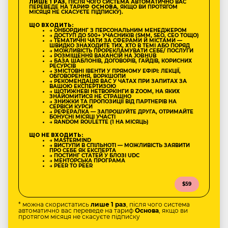
ЛИШЕ 1 РАЗ
, ПІСЛЯ ЧОГО СИСТЕМА АВТОМАТИЧНО ВАС
ПЕРЕВЕДЕ НА ТАРИФ
ОСНОВА
, ЯКЩО ВИ ПРОТЯГОМ
МІСЯЦЯ НЕ СКАСУЄТЕ ПІДПИСКУ).
ЩО ВХОДИТЬ:
→ ОНБОРДИНГ З ПЕРСОНАЛЬНИМ МЕНЕДЖЕРОМ
→ ДОСТУП ДО 500+ УЧАСНИКІВ (SMM, SEO, CEO ТОЩО)
→ ТЕМАТИЧНІ ЧАТИ ЗА СФЕРАМИ Й МІСТАМИ —
ШВИДКО ЗНАХОДИТЕ ТИХ, ХТО В ТЕМІ АБО ПОРЯД
→ МОЖЛИВІСТЬ ПРОРЕКЛАМУВАТИ СЕБЕ/ ПОСЛУГИ
→ РОЗМІЩЕННЯ ВАКАНСІЙ НА JOBHUB
→ БАЗА ШАБЛОНІВ, ДОГОВОРІВ, ГАЙДІВ, КОРИСНИХ
РЕСУРСІВ
→ ЗМІСТОВНІ ІВЕНТИ У ПРЯМОМУ ЕФІРІ: ЛЕКЦІЇ,
ОБГОВОРЕННЯ, ВОРКШОПИ
→ РЕКОМЕНДАЦІЯ ВАС У ЧАТАХ ПРИ ЗАПИТАХ ЗА
ВАШОЮ ЕКСПЕРТИЗОЮ
→ ЩОТИЖНЕВІ НЕТВОРКІНГИ В ZOOM, НА ЯКИХ
ЗНАЙОМИТИСЯ НЕ СТРАШНО
→ ЗНИЖКИ ТА ПРОПОЗИЦІЇ ВІД ПАРТНЕРІВ НА
СЕРВІСИ КУРСИ
→ РЕФЕРАЛКА — ЗАПРОШУЙТЕ ДРУГА, ОТРИМАЙТЕ
БОНУСНІ МІСЯЦІ УЧАСТІ
→ RANDOM ROULETTE (1 НА МІСЯЦЬ)
ЩО НЕ ВХОДИТЬ:
→ MASTERMIND
→ ВИСТУПИ В СПІЛЬНОТІ — МОЖЛИВІСТЬ ЗАЯВИТИ
ПРО СЕБЕ ЯК ЕКСПЕРТА
→ ПОСТИНГ СТАТЕЙ У БЛОЗІ UDC
→ МЕНТОРСЬКА ПРОГРАМА
→ PEER TO PEER
$59
* можна скористатись
лише 1 раз
, після чого система
автоматично вас переведе на тариф
Основа
, якщо ви
протягом місяця не скасуєте підписку