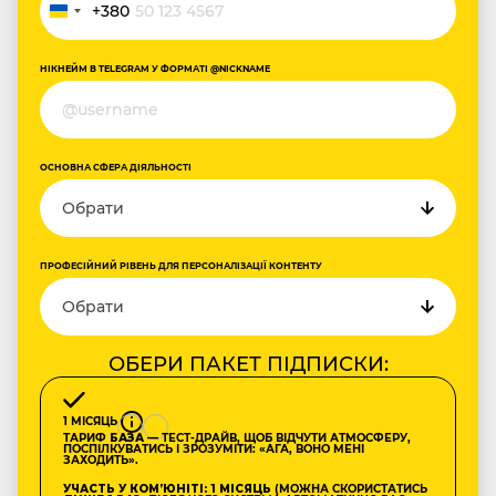
+380
Україна
+380
НІКНЕЙМ В TELEGRAM У ФОРМАТІ @NICKNAME
ОСНОВНА СФЕРА ДІЯЛЬНОСТІ
ПРОФЕСІЙНИЙ РІВЕНЬ ДЛЯ ПЕРСОНАЛІЗАЦІЇ КОНТЕНТУ
ОБЕРИ ПАКЕТ ПІДПИСКИ:
1 МІСЯЦЬ
ТАРИФ
БАЗА
— ТЕСТ-ДРАЙВ, ЩОБ ВІДЧУТИ АТМОСФЕРУ,
ПОСПІЛКУВАТИСЬ І ЗРОЗУМІТИ: «АГА, ВОНО МЕНІ
ЗАХОДИТЬ».
УЧАСТЬ У КОМʼЮНІТІ: 1 МІСЯЦЬ
(МОЖНА СКОРИСТАТИСЬ