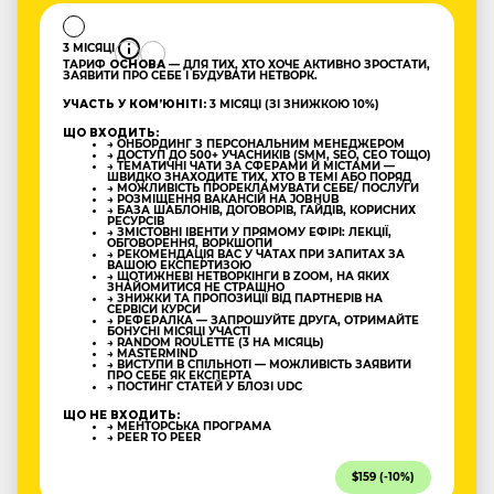
3 МІСЯЦІ
ТАРИФ
ОСНОВА
— ДЛЯ ТИХ, ХТО ХОЧЕ АКТИВНО ЗРОСТАТИ,
ЗАЯВИТИ ПРО СЕБЕ І БУДУВАТИ НЕТВОРК.
УЧАСТЬ У КОМʼЮНІТІ:
3 МІСЯЦІ (ЗІ ЗНИЖКОЮ 10%)
ЩО ВХОДИТЬ:
→ ОНБОРДИНГ З ПЕРСОНАЛЬНИМ МЕНЕДЖЕРОМ
→ ДОСТУП ДО 500+ УЧАСНИКІВ (SMM, SEO, CEO ТОЩО)
→ ТЕМАТИЧНІ ЧАТИ ЗА СФЕРАМИ Й МІСТАМИ —
ШВИДКО ЗНАХОДИТЕ ТИХ, ХТО В ТЕМІ АБО ПОРЯД
→ МОЖЛИВІСТЬ ПРОРЕКЛАМУВАТИ СЕБЕ/ ПОСЛУГИ
→ РОЗМІЩЕННЯ ВАКАНСІЙ НА JOBHUB
→ БАЗА ШАБЛОНІВ, ДОГОВОРІВ, ГАЙДІВ, КОРИСНИХ
РЕСУРСІВ
→ ЗМІСТОВНІ ІВЕНТИ У ПРЯМОМУ ЕФІРІ: ЛЕКЦІЇ,
ОБГОВОРЕННЯ, ВОРКШОПИ
→ РЕКОМЕНДАЦІЯ ВАС У ЧАТАХ ПРИ ЗАПИТАХ ЗА
ВАШОЮ ЕКСПЕРТИЗОЮ
→ ЩОТИЖНЕВІ НЕТВОРКІНГИ В ZOOM, НА ЯКИХ
ЗНАЙОМИТИСЯ НЕ СТРАШНО
→ ЗНИЖКИ ТА ПРОПОЗИЦІЇ ВІД ПАРТНЕРІВ НА
СЕРВІСИ КУРСИ
→ РЕФЕРАЛКА — ЗАПРОШУЙТЕ ДРУГА, ОТРИМАЙТЕ
БОНУСНІ МІСЯЦІ УЧАСТІ
→ RANDOM ROULETTE (3 НА МІСЯЦЬ)
→ MASTERMIND
→ ВИСТУПИ В СПІЛЬНОТІ — МОЖЛИВІСТЬ ЗАЯВИТИ
ПРО СЕБЕ ЯК ЕКСПЕРТА
→ ПОСТИНГ СТАТЕЙ У БЛОЗІ UDC
ЩО НЕ ВХОДИТЬ:
→ МЕНТОРСЬКА ПРОГРАМА
→ PEER TO PEER
$159 (-10%)