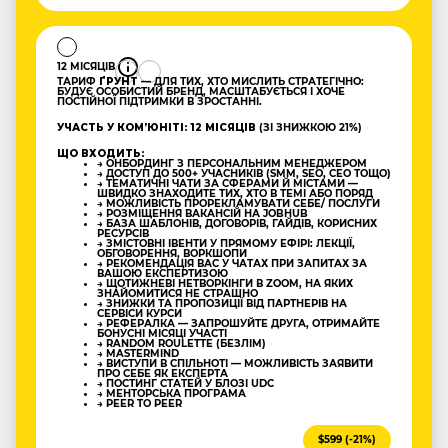
12 МІСЯЦІВ
ТАРИФ
ҐРУНТ
— ДЛЯ ТИХ, ХТО МИСЛИТЬ СТРАТЕГІЧНО:
БУДУЄ ОСОБИСТИЙ БРЕНД, МАСШТАБУЄТЬСЯ І ХОЧЕ
ПОСТІЙНОЇ ПІДТРИМКИ В ЗРОСТАННІ.
УЧАСТЬ У КОМʼЮНІТІ: 12 МІСЯЦІВ
(ЗІ ЗНИЖКОЮ 21%)
ЩО ВХОДИТЬ:
→ ОНБОРДИНГ З ПЕРСОНАЛЬНИМ МЕНЕДЖЕРОМ
→ ДОСТУП ДО 500+ УЧАСНИКІВ (SMM, SEO, CEO ТОЩО)
→ ТЕМАТИЧНІ ЧАТИ ЗА СФЕРАМИ Й МІСТАМИ —
ШВИДКО ЗНАХОДИТЕ ТИХ, ХТО В ТЕМІ АБО ПОРЯД
→ МОЖЛИВІСТЬ ПРОРЕКЛАМУВАТИ СЕБЕ/ ПОСЛУГИ
→ РОЗМІЩЕННЯ ВАКАНСІЙ НА JOBHUB
→ БАЗА ШАБЛОНІВ, ДОГОВОРІВ, ГАЙДІВ, КОРИСНИХ
РЕСУРСІВ
→ ЗМІСТОВНІ ІВЕНТИ У ПРЯМОМУ ЕФІРІ: ЛЕКЦІЇ,
ОБГОВОРЕННЯ, ВОРКШОПИ
→ РЕКОМЕНДАЦІЯ ВАС У ЧАТАХ ПРИ ЗАПИТАХ ЗА
ВАШОЮ ЕКСПЕРТИЗОЮ
→ ЩОТИЖНЕВІ НЕТВОРКІНГИ В ZOOM, НА ЯКИХ
ЗНАЙОМИТИСЯ НЕ СТРАШНО
→ ЗНИЖКИ ТА ПРОПОЗИЦІЇ ВІД ПАРТНЕРІВ НА
СЕРВІСИ КУРСИ
→ РЕФЕРАЛКА — ЗАПРОШУЙТЕ ДРУГА, ОТРИМАЙТЕ
БОНУСНІ МІСЯЦІ УЧАСТІ
→ RANDOM ROULETTE (БЕЗЛІМ)
→ MASTERMIND
→ ВИСТУПИ В СПІЛЬНОТІ — МОЖЛИВІСТЬ ЗАЯВИТИ
ПРО СЕБЕ ЯК ЕКСПЕРТА
→ ПОСТИНГ СТАТЕЙ У БЛОЗІ UDC
→ МЕНТОРСЬКА ПРОГРАМА
→ PEER TO PEER
$599 (-21%)