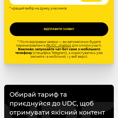
* кращий вибір на думку учасників
* Після відправки заявки — ви автоматично будете
перенаправлені в
@UDC_chatbot
для оплати участі.
Важливо: запускайте чат-бот саме з мобільного
телефону
(специфіка Telegram), а користуватись уже
зможете і в мобільній, і у веб версії.
Обирай тариф та
приєднуйся до UDC, щоб
отримувати якісний контент