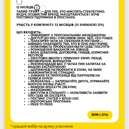
12 МІСЯЦІВ
ТАРИФ
ҐРУНТ
— ДЛЯ ТИХ, ХТО МИСЛИТЬ СТРАТЕГІЧНО:
БУДУЄ ОСОБИСТИЙ БРЕНД, МАСШТАБУЄТЬСЯ І ХОЧЕ
ПОСТІЙНОЇ ПІДТРИМКИ В ЗРОСТАННІ.
УЧАСТЬ У КОМʼЮНІТІ: 12 МІСЯЦІВ
(ЗІ ЗНИЖКОЮ 21%)
ЩО ВХОДИТЬ:
→ ОНБОРДИНГ З ПЕРСОНАЛЬНИМ МЕНЕДЖЕРОМ
→ ДОСТУП ДО 500+ УЧАСНИКІВ (SMM, SEO, CEO ТОЩО)
→ ТЕМАТИЧНІ ЧАТИ ЗА СФЕРАМИ Й МІСТАМИ —
ШВИДКО ЗНАХОДИТЕ ТИХ, ХТО В ТЕМІ АБО ПОРЯД
→ МОЖЛИВІСТЬ ПРОРЕКЛАМУВАТИ СЕБЕ/ ПОСЛУГИ
→ РОЗМІЩЕННЯ ВАКАНСІЙ НА JOBHUB
→ БАЗА ШАБЛОНІВ, ДОГОВОРІВ, ГАЙДІВ, КОРИСНИХ
РЕСУРСІВ
→ ЗМІСТОВНІ ІВЕНТИ У ПРЯМОМУ ЕФІРІ: ЛЕКЦІЇ,
ОБГОВОРЕННЯ, ВОРКШОПИ
→ РЕКОМЕНДАЦІЯ ВАС У ЧАТАХ ПРИ ЗАПИТАХ ЗА
ВАШОЮ ЕКСПЕРТИЗОЮ
→ ЩОТИЖНЕВІ НЕТВОРКІНГИ В ZOOM, НА ЯКИХ
ЗНАЙОМИТИСЯ НЕ СТРАШНО
→ ЗНИЖКИ ТА ПРОПОЗИЦІЇ ВІД ПАРТНЕРІВ НА
СЕРВІСИ КУРСИ
→ РЕФЕРАЛКА — ЗАПРОШУЙТЕ ДРУГА, ОТРИМАЙТЕ
БОНУСНІ МІСЯЦІ УЧАСТІ
→ RANDOM ROULETTE (БЕЗЛІМ)
→ MASTERMIND
→ ВИСТУПИ В СПІЛЬНОТІ — МОЖЛИВІСТЬ ЗАЯВИТИ
ПРО СЕБЕ ЯК ЕКСПЕРТА
→ ПОСТИНГ СТАТЕЙ У БЛОЗІ UDC
→ МЕНТОРСЬКА ПРОГРАМА
→ PEER TO PEER
$599 (-21%)
* кращий вибір на думку учасників