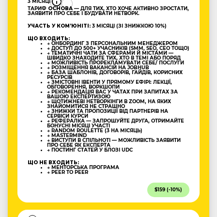
3 МІСЯЦІ
ТАРИФ
ОСНОВА
— ДЛЯ ТИХ, ХТО ХОЧЕ АКТИВНО ЗРОСТАТИ,
ЗАЯВИТИ ПРО СЕБЕ І БУДУВАТИ НЕТВОРК.
УЧАСТЬ У КОМʼЮНІТІ:
3 МІСЯЦІ (ЗІ ЗНИЖКОЮ 10%)
ЩО ВХОДИТЬ:
→ ОНБОРДИНГ З ПЕРСОНАЛЬНИМ МЕНЕДЖЕРОМ
→ ДОСТУП ДО 500+ УЧАСНИКІВ (SMM, SEO, CEO ТОЩО)
→ ТЕМАТИЧНІ ЧАТИ ЗА СФЕРАМИ Й МІСТАМИ —
ШВИДКО ЗНАХОДИТЕ ТИХ, ХТО В ТЕМІ АБО ПОРЯД
→ МОЖЛИВІСТЬ ПРОРЕКЛАМУВАТИ СЕБЕ/ ПОСЛУГИ
→ РОЗМІЩЕННЯ ВАКАНСІЙ НА JOBHUB
→ БАЗА ШАБЛОНІВ, ДОГОВОРІВ, ГАЙДІВ, КОРИСНИХ
РЕСУРСІВ
→ ЗМІСТОВНІ ІВЕНТИ У ПРЯМОМУ ЕФІРІ: ЛЕКЦІЇ,
ОБГОВОРЕННЯ, ВОРКШОПИ
→ РЕКОМЕНДАЦІЯ ВАС У ЧАТАХ ПРИ ЗАПИТАХ ЗА
ВАШОЮ ЕКСПЕРТИЗОЮ
→ ЩОТИЖНЕВІ НЕТВОРКІНГИ В ZOOM, НА ЯКИХ
ЗНАЙОМИТИСЯ НЕ СТРАШНО
→ ЗНИЖКИ ТА ПРОПОЗИЦІЇ ВІД ПАРТНЕРІВ НА
СЕРВІСИ КУРСИ
→ РЕФЕРАЛКА — ЗАПРОШУЙТЕ ДРУГА, ОТРИМАЙТЕ
БОНУСНІ МІСЯЦІ УЧАСТІ
→ RANDOM ROULETTE (3 НА МІСЯЦЬ)
→ MASTERMIND
→ ВИСТУПИ В СПІЛЬНОТІ — МОЖЛИВІСТЬ ЗАЯВИТИ
ПРО СЕБЕ ЯК ЕКСПЕРТА
→ ПОСТИНГ СТАТЕЙ У БЛОЗІ UDC
ЩО НЕ ВХОДИТЬ:
→ МЕНТОРСЬКА ПРОГРАМА
→ PEER TO PEER
$159 (-10%)