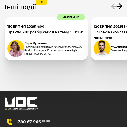
6
Інші події
MASTERMIND
11
СЕРПНЯ 2026
14:00
12
СЕРПНЯ 2026
18
Практичний розбір кейсів на тему CustDev
Online-знайомства
напрямків
Лєра Курякова
Модерато
Дослідниця споживачів із 5-річним досвідом, ex.
Product Manager в IT та сертифікована Agile
Северин Яво
Product Owner / CSPO.
+380 67 966 ** **