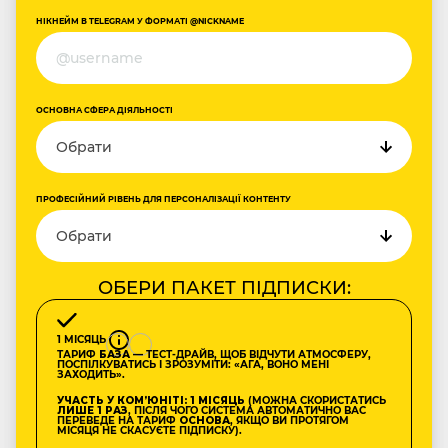
НІКНЕЙМ В TELEGRAM У ФОРМАТІ @NICKNAME
ОСНОВНА СФЕРА ДІЯЛЬНОСТІ
ПРОФЕСІЙНИЙ РІВЕНЬ ДЛЯ ПЕРСОНАЛІЗАЦІЇ КОНТЕНТУ
ОБЕРИ ПАКЕТ ПІДПИСКИ:
1 МІСЯЦЬ
ТАРИФ
БАЗА
— ТЕСТ-ДРАЙВ, ЩОБ ВІДЧУТИ АТМОСФЕРУ,
ПОСПІЛКУВАТИСЬ І ЗРОЗУМІТИ: «АГА, ВОНО МЕНІ
ЗАХОДИТЬ».
УЧАСТЬ У КОМʼЮНІТІ: 1 МІСЯЦЬ
(МОЖНА СКОРИСТАТИСЬ
ЛИШЕ 1 РАЗ
, ПІСЛЯ ЧОГО СИСТЕМА АВТОМАТИЧНО ВАС
ПЕРЕВЕДЕ НА ТАРИФ
ОСНОВА
, ЯКЩО ВИ ПРОТЯГОМ
МІСЯЦЯ НЕ СКАСУЄТЕ ПІДПИСКУ).