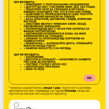
ЩО ВХОДИТЬ:
→ ОНБОРДИНГ З ПЕРСОНАЛЬНИМ МЕНЕДЖЕРОМ
→ ДОСТУП ДО 500+ УЧАСНИКІВ (SMM, SEO, CEO ТОЩО)
→ ТЕМАТИЧНІ ЧАТИ ЗА СФЕРАМИ Й МІСТАМИ —
ШВИДКО ЗНАХОДИТЕ ТИХ, ХТО В ТЕМІ АБО ПОРЯД
→ МОЖЛИВІСТЬ ПРОРЕКЛАМУВАТИ СЕБЕ/ ПОСЛУГИ
→ РОЗМІЩЕННЯ ВАКАНСІЙ НА JOBHUB
→ БАЗА ШАБЛОНІВ, ДОГОВОРІВ, ГАЙДІВ, КОРИСНИХ
РЕСУРСІВ
→ ЗМІСТОВНІ ІВЕНТИ У ПРЯМОМУ ЕФІРІ: ЛЕКЦІЇ,
ОБГОВОРЕННЯ, ВОРКШОПИ
→ РЕКОМЕНДАЦІЯ ВАС У ЧАТАХ ПРИ ЗАПИТАХ ЗА
ВАШОЮ ЕКСПЕРТИЗОЮ
→ ЩОТИЖНЕВІ НЕТВОРКІНГИ В ZOOM, НА ЯКИХ
ЗНАЙОМИТИСЯ НЕ СТРАШНО
→ ЗНИЖКИ ТА ПРОПОЗИЦІЇ ВІД ПАРТНЕРІВ НА
СЕРВІСИ КУРСИ
→ РЕФЕРАЛКА — ЗАПРОШУЙТЕ ДРУГА, ОТРИМАЙТЕ
БОНУСНІ МІСЯЦІ УЧАСТІ
→ RANDOM ROULETTE (1 НА МІСЯЦЬ)
ЩО НЕ ВХОДИТЬ:
→ MASTERMIND
→ ВИСТУПИ В СПІЛЬНОТІ — МОЖЛИВІСТЬ ЗАЯВИТИ
ПРО СЕБЕ ЯК ЕКСПЕРТА
→ ПОСТИНГ СТАТЕЙ У БЛОЗІ UDC
→ МЕНТОРСЬКА ПРОГРАМА
→ PEER TO PEER
$59
* можна скористатись
лише 1 раз
, після чого система
автоматично вас переведе на тариф
Основа
, якщо ви
протягом місяця не скасуєте підписку