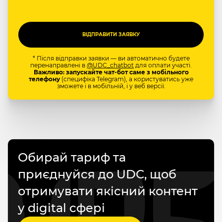
* Після відправки заявки — ви автоматично будете
перенаправлені в
@UDC_chatbot
для оплати участі.
Важливо: запускайте чат-бот саме з мобільного
телефону
(специфіка Telegram), а користуватись уже
зможете і в мобільній, і у веб версії.
Обирай тариф та
приєднуйся до UDC, щоб
отримувати якісний контент
у digital сфері