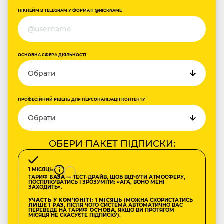
НІКНЕЙМ В TELEGRAM У ФОРМАТІ @NICKNAME
ОСНОВНА СФЕРА ДІЯЛЬНОСТІ
ПРОФЕСІЙНИЙ РІВЕНЬ ДЛЯ ПЕРСОНАЛІЗАЦІЇ КОНТЕНТУ
ОБЕРИ ПАКЕТ ПІДПИСКИ:
1 МІСЯЦЬ
ТАРИФ
БАЗА
— ТЕСТ-ДРАЙВ, ЩОБ ВІДЧУТИ АТМОСФЕРУ,
ПОСПІЛКУВАТИСЬ І ЗРОЗУМІТИ: «АГА, ВОНО МЕНІ
ЗАХОДИТЬ».
УЧАСТЬ У КОМʼЮНІТІ: 1 МІСЯЦЬ
(МОЖНА СКОРИСТАТИСЬ
ЛИШЕ 1 РАЗ
, ПІСЛЯ ЧОГО СИСТЕМА АВТОМАТИЧНО ВАС
ПЕРЕВЕДЕ НА ТАРИФ
ОСНОВА
, ЯКЩО ВИ ПРОТЯГОМ
МІСЯЦЯ НЕ СКАСУЄТЕ ПІДПИСКУ).