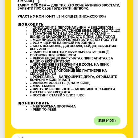
3 МІСЯЦІ
ТАРИФ
ОСНОВА
— ДЛЯ ТИХ, ХТО ХОЧЕ АКТИВНО ЗРОСТАТИ,
ЗАЯВИТИ ПРО СЕБЕ І БУДУВАТИ НЕТВОРК.
УЧАСТЬ У КОМʼЮНІТІ:
3 МІСЯЦІ (ЗІ ЗНИЖКОЮ 10%)
ЩО ВХОДИТЬ:
→ ОНБОРДИНГ З ПЕРСОНАЛЬНИМ МЕНЕДЖЕРОМ
→ ДОСТУП ДО 500+ УЧАСНИКІВ (SMM, SEO, CEO ТОЩО)
→ ТЕМАТИЧНІ ЧАТИ ЗА СФЕРАМИ Й МІСТАМИ —
ШВИДКО ЗНАХОДИТЕ ТИХ, ХТО В ТЕМІ АБО ПОРЯД
→ МОЖЛИВІСТЬ ПРОРЕКЛАМУВАТИ СЕБЕ/ ПОСЛУГИ
→ РОЗМІЩЕННЯ ВАКАНСІЙ НА JOBHUB
→ БАЗА ШАБЛОНІВ, ДОГОВОРІВ, ГАЙДІВ, КОРИСНИХ
РЕСУРСІВ
→ ЗМІСТОВНІ ІВЕНТИ У ПРЯМОМУ ЕФІРІ: ЛЕКЦІЇ,
ОБГОВОРЕННЯ, ВОРКШОПИ
→ РЕКОМЕНДАЦІЯ ВАС У ЧАТАХ ПРИ ЗАПИТАХ ЗА
ВАШОЮ ЕКСПЕРТИЗОЮ
→ ЩОТИЖНЕВІ НЕТВОРКІНГИ В ZOOM, НА ЯКИХ
ЗНАЙОМИТИСЯ НЕ СТРАШНО
→ ЗНИЖКИ ТА ПРОПОЗИЦІЇ ВІД ПАРТНЕРІВ НА
СЕРВІСИ КУРСИ
→ РЕФЕРАЛКА — ЗАПРОШУЙТЕ ДРУГА, ОТРИМАЙТЕ
БОНУСНІ МІСЯЦІ УЧАСТІ
→ RANDOM ROULETTE (3 НА МІСЯЦЬ)
→ MASTERMIND
→ ВИСТУПИ В СПІЛЬНОТІ — МОЖЛИВІСТЬ ЗАЯВИТИ
ПРО СЕБЕ ЯК ЕКСПЕРТА
→ ПОСТИНГ СТАТЕЙ У БЛОЗІ UDC
ЩО НЕ ВХОДИТЬ:
→ МЕНТОРСЬКА ПРОГРАМА
→ PEER TO PEER
$159 (-10%)