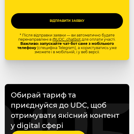
* Після відправки заявки — ви автоматично будете
перенаправлені в
@UDC_chatbot
для оплати участі.
Важливо: запускайте чат-бот саме з мобільного
телефону
(специфіка Telegram), а користуватись уже
зможете і в мобільній, і у веб версії.
Обирай тариф та
приєднуйся до UDC, щоб
отримувати якісний контент
у digital сфері