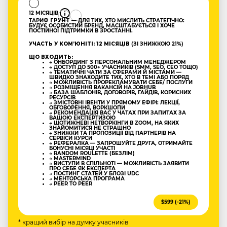
12 МІСЯЦІВ
ТАРИФ
ҐРУНТ
— ДЛЯ ТИХ, ХТО МИСЛИТЬ СТРАТЕГІЧНО:
БУДУЄ ОСОБИСТИЙ БРЕНД, МАСШТАБУЄТЬСЯ І ХОЧЕ
ПОСТІЙНОЇ ПІДТРИМКИ В ЗРОСТАННІ.
УЧАСТЬ У КОМʼЮНІТІ: 12 МІСЯЦІВ
(ЗІ ЗНИЖКОЮ 21%)
ЩО ВХОДИТЬ:
→ ОНБОРДИНГ З ПЕРСОНАЛЬНИМ МЕНЕДЖЕРОМ
→ ДОСТУП ДО 500+ УЧАСНИКІВ (SMM, SEO, CEO ТОЩО)
→ ТЕМАТИЧНІ ЧАТИ ЗА СФЕРАМИ Й МІСТАМИ —
ШВИДКО ЗНАХОДИТЕ ТИХ, ХТО В ТЕМІ АБО ПОРЯД
→ МОЖЛИВІСТЬ ПРОРЕКЛАМУВАТИ СЕБЕ/ ПОСЛУГИ
→ РОЗМІЩЕННЯ ВАКАНСІЙ НА JOBHUB
→ БАЗА ШАБЛОНІВ, ДОГОВОРІВ, ГАЙДІВ, КОРИСНИХ
РЕСУРСІВ
→ ЗМІСТОВНІ ІВЕНТИ У ПРЯМОМУ ЕФІРІ: ЛЕКЦІЇ,
ОБГОВОРЕННЯ, ВОРКШОПИ
→ РЕКОМЕНДАЦІЯ ВАС У ЧАТАХ ПРИ ЗАПИТАХ ЗА
ВАШОЮ ЕКСПЕРТИЗОЮ
→ ЩОТИЖНЕВІ НЕТВОРКІНГИ В ZOOM, НА ЯКИХ
ЗНАЙОМИТИСЯ НЕ СТРАШНО
→ ЗНИЖКИ ТА ПРОПОЗИЦІЇ ВІД ПАРТНЕРІВ НА
СЕРВІСИ КУРСИ
→ РЕФЕРАЛКА — ЗАПРОШУЙТЕ ДРУГА, ОТРИМАЙТЕ
БОНУСНІ МІСЯЦІ УЧАСТІ
→ RANDOM ROULETTE (БЕЗЛІМ)
→ MASTERMIND
→ ВИСТУПИ В СПІЛЬНОТІ — МОЖЛИВІСТЬ ЗАЯВИТИ
ПРО СЕБЕ ЯК ЕКСПЕРТА
→ ПОСТИНГ СТАТЕЙ У БЛОЗІ UDC
→ МЕНТОРСЬКА ПРОГРАМА
→ PEER TO PEER
$599 (-21%)
* кращий вибір на думку учасників