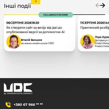
7
Інші події
COLLABORATIVE EVENT
06
СЕРПНЯ 2026
18:30
11
СЕРПНЯ 2026
14:
Як створити сайт за вечір: від ідеї до
Практичний розбір
опублікованої версії за допомогою AI
Лєра Куря
Віталій Вальков
Дослідниця сп
засновник онлайн-школи CREO
Product Manag
Product Owne
+380 67 966 ** **