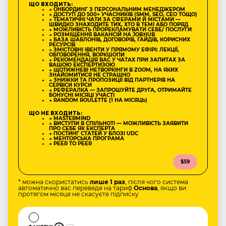
ЩО ВХОДИТЬ:
→ ОНБОРДИНГ З ПЕРСОНАЛЬНИМ МЕНЕДЖЕРОМ
→ ДОСТУП ДО 500+ УЧАСНИКІВ (SMM, SEO, CEO ТОЩО)
→ ТЕМАТИЧНІ ЧАТИ ЗА СФЕРАМИ Й МІСТАМИ —
ШВИДКО ЗНАХОДИТЕ ТИХ, ХТО В ТЕМІ АБО ПОРЯД
→ МОЖЛИВІСТЬ ПРОРЕКЛАМУВАТИ СЕБЕ/ ПОСЛУГИ
→ РОЗМІЩЕННЯ ВАКАНСІЙ НА JOBHUB
→ БАЗА ШАБЛОНІВ, ДОГОВОРІВ, ГАЙДІВ, КОРИСНИХ
РЕСУРСІВ
→ ЗМІСТОВНІ ІВЕНТИ У ПРЯМОМУ ЕФІРІ: ЛЕКЦІЇ,
ОБГОВОРЕННЯ, ВОРКШОПИ
→ РЕКОМЕНДАЦІЯ ВАС У ЧАТАХ ПРИ ЗАПИТАХ ЗА
ВАШОЮ ЕКСПЕРТИЗОЮ
→ ЩОТИЖНЕВІ НЕТВОРКІНГИ В ZOOM, НА ЯКИХ
ЗНАЙОМИТИСЯ НЕ СТРАШНО
→ ЗНИЖКИ ТА ПРОПОЗИЦІЇ ВІД ПАРТНЕРІВ НА
СЕРВІСИ КУРСИ
→ РЕФЕРАЛКА — ЗАПРОШУЙТЕ ДРУГА, ОТРИМАЙТЕ
БОНУСНІ МІСЯЦІ УЧАСТІ
→ RANDOM ROULETTE (1 НА МІСЯЦЬ)
ЩО НЕ ВХОДИТЬ:
→ MASTERMIND
→ ВИСТУПИ В СПІЛЬНОТІ — МОЖЛИВІСТЬ ЗАЯВИТИ
ПРО СЕБЕ ЯК ЕКСПЕРТА
→ ПОСТИНГ СТАТЕЙ У БЛОЗІ UDC
→ МЕНТОРСЬКА ПРОГРАМА
→ PEER TO PEER
$59
* можна скористатись
лише 1 раз
, після чого система
автоматично вас переведе на тариф
Основа
, якщо ви
протягом місяця не скасуєте підписку