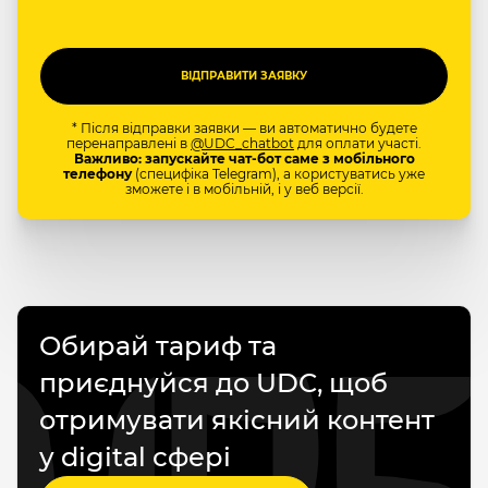
* Після відправки заявки — ви автоматично будете
перенаправлені в
@UDC_chatbot
для оплати участі.
Важливо: запускайте чат-бот саме з мобільного
телефону
(специфіка Telegram), а користуватись уже
зможете і в мобільній, і у веб версії.
Обирай тариф та
приєднуйся до UDC, щоб
отримувати якісний контент
у digital сфері