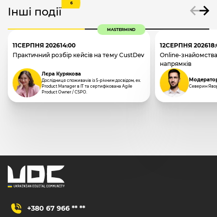
6
Інші події
MASTERMIND
11
СЕРПНЯ 2026
14:00
12
СЕРПНЯ 2026
18
Практичний розбір кейсів на тему CustDev
Online-знайомства
напрямків
Лєра Курякова
Модерато
Дослідниця споживачів із 5-річним досвідом, ex.
Product Manager в IT та сертифікована Agile
Северин Яво
Product Owner / CSPO.
+380 67 966 ** **