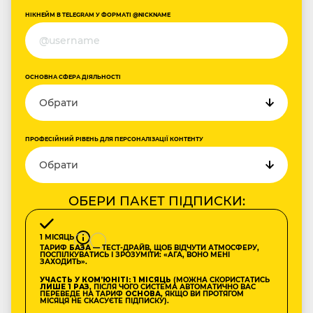
НІКНЕЙМ В TELEGRAM У ФОРМАТІ @NICKNAME
ОСНОВНА СФЕРА ДІЯЛЬНОСТІ
ПРОФЕСІЙНИЙ РІВЕНЬ ДЛЯ ПЕРСОНАЛІЗАЦІЇ КОНТЕНТУ
ОБЕРИ ПАКЕТ ПІДПИСКИ:
1 МІСЯЦЬ
ТАРИФ
БАЗА
— ТЕСТ-ДРАЙВ, ЩОБ ВІДЧУТИ АТМОСФЕРУ,
ПОСПІЛКУВАТИСЬ І ЗРОЗУМІТИ: «АГА, ВОНО МЕНІ
ЗАХОДИТЬ».
УЧАСТЬ У КОМʼЮНІТІ: 1 МІСЯЦЬ
(МОЖНА СКОРИСТАТИСЬ
ЛИШЕ 1 РАЗ
, ПІСЛЯ ЧОГО СИСТЕМА АВТОМАТИЧНО ВАС
ПЕРЕВЕДЕ НА ТАРИФ
ОСНОВА
, ЯКЩО ВИ ПРОТЯГОМ
МІСЯЦЯ НЕ СКАСУЄТЕ ПІДПИСКУ).