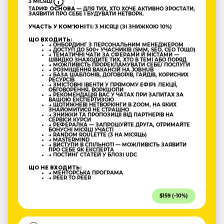
3 МІСЯЦІ
ТАРИФ
ОСНОВА
— ДЛЯ ТИХ, ХТО ХОЧЕ АКТИВНО ЗРОСТАТИ,
ЗАЯВИТИ ПРО СЕБЕ І БУДУВАТИ НЕТВОРК.
УЧАСТЬ У КОМʼЮНІТІ:
3 МІСЯЦІ (ЗІ ЗНИЖКОЮ 10%)
ЩО ВХОДИТЬ:
→ ОНБОРДИНГ З ПЕРСОНАЛЬНИМ МЕНЕДЖЕРОМ
→ ДОСТУП ДО 500+ УЧАСНИКІВ (SMM, SEO, CEO ТОЩО)
→ ТЕМАТИЧНІ ЧАТИ ЗА СФЕРАМИ Й МІСТАМИ —
ШВИДКО ЗНАХОДИТЕ ТИХ, ХТО В ТЕМІ АБО ПОРЯД
→ МОЖЛИВІСТЬ ПРОРЕКЛАМУВАТИ СЕБЕ/ ПОСЛУГИ
→ РОЗМІЩЕННЯ ВАКАНСІЙ НА JOBHUB
→ БАЗА ШАБЛОНІВ, ДОГОВОРІВ, ГАЙДІВ, КОРИСНИХ
РЕСУРСІВ
→ ЗМІСТОВНІ ІВЕНТИ У ПРЯМОМУ ЕФІРІ: ЛЕКЦІЇ,
ОБГОВОРЕННЯ, ВОРКШОПИ
→ РЕКОМЕНДАЦІЯ ВАС У ЧАТАХ ПРИ ЗАПИТАХ ЗА
ВАШОЮ ЕКСПЕРТИЗОЮ
→ ЩОТИЖНЕВІ НЕТВОРКІНГИ В ZOOM, НА ЯКИХ
ЗНАЙОМИТИСЯ НЕ СТРАШНО
→ ЗНИЖКИ ТА ПРОПОЗИЦІЇ ВІД ПАРТНЕРІВ НА
СЕРВІСИ КУРСИ
→ РЕФЕРАЛКА — ЗАПРОШУЙТЕ ДРУГА, ОТРИМАЙТЕ
БОНУСНІ МІСЯЦІ УЧАСТІ
→ RANDOM ROULETTE (3 НА МІСЯЦЬ)
→ MASTERMIND
→ ВИСТУПИ В СПІЛЬНОТІ — МОЖЛИВІСТЬ ЗАЯВИТИ
ПРО СЕБЕ ЯК ЕКСПЕРТА
→ ПОСТИНГ СТАТЕЙ У БЛОЗІ UDC
ЩО НЕ ВХОДИТЬ:
→ МЕНТОРСЬКА ПРОГРАМА
→ PEER TO PEER
$159 (-10%)