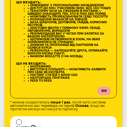
ЩО ВХОДИТЬ:
→ ОНБОРДИНГ З ПЕРСОНАЛЬНИМ МЕНЕДЖЕРОМ
→ ДОСТУП ДО 500+ УЧАСНИКІВ (SMM, SEO, CEO ТОЩО)
→ ТЕМАТИЧНІ ЧАТИ ЗА СФЕРАМИ Й МІСТАМИ —
ШВИДКО ЗНАХОДИТЕ ТИХ, ХТО В ТЕМІ АБО ПОРЯД
→ МОЖЛИВІСТЬ ПРОРЕКЛАМУВАТИ СЕБЕ/ ПОСЛУГИ
→ РОЗМІЩЕННЯ ВАКАНСІЙ НА JOBHUB
→ БАЗА ШАБЛОНІВ, ДОГОВОРІВ, ГАЙДІВ, КОРИСНИХ
РЕСУРСІВ
→ ЗМІСТОВНІ ІВЕНТИ У ПРЯМОМУ ЕФІРІ: ЛЕКЦІЇ,
ОБГОВОРЕННЯ, ВОРКШОПИ
→ РЕКОМЕНДАЦІЯ ВАС У ЧАТАХ ПРИ ЗАПИТАХ ЗА
ВАШОЮ ЕКСПЕРТИЗОЮ
→ ЩОТИЖНЕВІ НЕТВОРКІНГИ В ZOOM, НА ЯКИХ
ЗНАЙОМИТИСЯ НЕ СТРАШНО
→ ЗНИЖКИ ТА ПРОПОЗИЦІЇ ВІД ПАРТНЕРІВ НА
СЕРВІСИ КУРСИ
→ РЕФЕРАЛКА — ЗАПРОШУЙТЕ ДРУГА, ОТРИМАЙТЕ
БОНУСНІ МІСЯЦІ УЧАСТІ
→ RANDOM ROULETTE (1 НА МІСЯЦЬ)
ЩО НЕ ВХОДИТЬ:
→ MASTERMIND
→ ВИСТУПИ В СПІЛЬНОТІ — МОЖЛИВІСТЬ ЗАЯВИТИ
ПРО СЕБЕ ЯК ЕКСПЕРТА
→ ПОСТИНГ СТАТЕЙ У БЛОЗІ UDC
→ МЕНТОРСЬКА ПРОГРАМА
→ PEER TO PEER
$59
* можна скористатись
лише 1 раз
, після чого система
автоматично вас переведе на тариф
Основа
, якщо ви
протягом місяця не скасуєте підписку