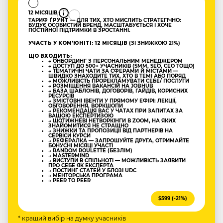
12 МІСЯЦІВ
ТАРИФ
ҐРУНТ
— ДЛЯ ТИХ, ХТО МИСЛИТЬ СТРАТЕГІЧНО:
БУДУЄ ОСОБИСТИЙ БРЕНД, МАСШТАБУЄТЬСЯ І ХОЧЕ
ПОСТІЙНОЇ ПІДТРИМКИ В ЗРОСТАННІ.
УЧАСТЬ У КОМʼЮНІТІ: 12 МІСЯЦІВ
(ЗІ ЗНИЖКОЮ 21%)
ЩО ВХОДИТЬ:
→ ОНБОРДИНГ З ПЕРСОНАЛЬНИМ МЕНЕДЖЕРОМ
→ ДОСТУП ДО 500+ УЧАСНИКІВ (SMM, SEO, CEO ТОЩО)
→ ТЕМАТИЧНІ ЧАТИ ЗА СФЕРАМИ Й МІСТАМИ —
ШВИДКО ЗНАХОДИТЕ ТИХ, ХТО В ТЕМІ АБО ПОРЯД
→ МОЖЛИВІСТЬ ПРОРЕКЛАМУВАТИ СЕБЕ/ ПОСЛУГИ
→ РОЗМІЩЕННЯ ВАКАНСІЙ НА JOBHUB
→ БАЗА ШАБЛОНІВ, ДОГОВОРІВ, ГАЙДІВ, КОРИСНИХ
РЕСУРСІВ
→ ЗМІСТОВНІ ІВЕНТИ У ПРЯМОМУ ЕФІРІ: ЛЕКЦІЇ,
ОБГОВОРЕННЯ, ВОРКШОПИ
→ РЕКОМЕНДАЦІЯ ВАС У ЧАТАХ ПРИ ЗАПИТАХ ЗА
ВАШОЮ ЕКСПЕРТИЗОЮ
→ ЩОТИЖНЕВІ НЕТВОРКІНГИ В ZOOM, НА ЯКИХ
ЗНАЙОМИТИСЯ НЕ СТРАШНО
→ ЗНИЖКИ ТА ПРОПОЗИЦІЇ ВІД ПАРТНЕРІВ НА
СЕРВІСИ КУРСИ
→ РЕФЕРАЛКА — ЗАПРОШУЙТЕ ДРУГА, ОТРИМАЙТЕ
БОНУСНІ МІСЯЦІ УЧАСТІ
→ RANDOM ROULETTE (БЕЗЛІМ)
→ MASTERMIND
→ ВИСТУПИ В СПІЛЬНОТІ — МОЖЛИВІСТЬ ЗАЯВИТИ
ПРО СЕБЕ ЯК ЕКСПЕРТА
→ ПОСТИНГ СТАТЕЙ У БЛОЗІ UDC
→ МЕНТОРСЬКА ПРОГРАМА
→ PEER TO PEER
$599 (-21%)
* кращий вибір на думку учасників