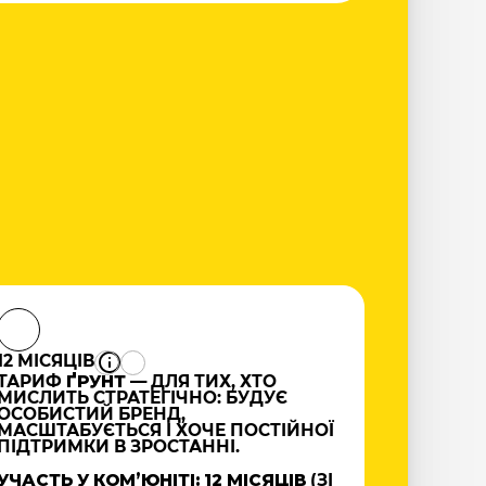
12 МІСЯЦІВ
ТАРИФ
ҐРУНТ
— ДЛЯ ТИХ, ХТО
МИСЛИТЬ СТРАТЕГІЧНО: БУДУЄ
ОСОБИСТИЙ БРЕНД,
МАСШТАБУЄТЬСЯ І ХОЧЕ ПОСТІЙНОЇ
ПІДТРИМКИ В ЗРОСТАННІ.
УЧАСТЬ У КОМʼЮНІТІ: 12 МІСЯЦІВ
(ЗІ