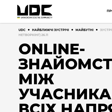
ПР
UDC
НАЙБЛИЖЧІ ЗУСТРІЧІ
МАЙБУТНІ
ЗУСТР
НЕТВОРКІНГ) 26.11
ONLINE-
ЗНАЙОМС
МІЖ
УЧАСНИК
ВСІХ НАПР