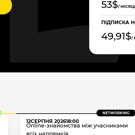
53$
/ МІСЯЦ
ПІДПИСКА Н
49,91$
/
NETWORKING
12
СЕРПНЯ 2026
18:00
Online-знайомства між учасниками
всіх напрямків