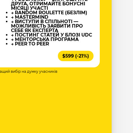
ДРУГА, ОТРИМАЙТЕ БОНУСНІ
МІСЯЦІ УЧАСТІ
→ RANDOM ROULETTE (БЕЗЛІМ)
→ MASTERMIND
→ ВИСТУПИ В СПІЛЬНОТІ —
МОЖЛИВІСТЬ ЗАЯВИТИ ПРО
СЕБЕ ЯК ЕКСПЕРТА
→ ПОСТИНГ СТАТЕЙ У БЛОЗІ UDC
→ МЕНТОРСЬКА ПРОГРАМА
→ PEER TO PEER
$599 (-21%)
ращий вибір на думку учасників