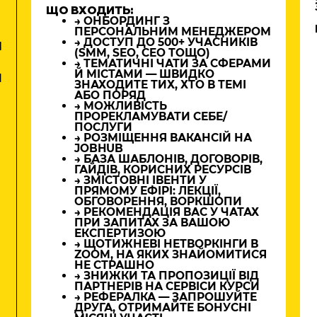
ЩО ВХОДИТЬ:
→ ОНБОРДИНГ З
ПЕРСОНАЛЬНИМ МЕНЕДЖЕРОМ
→ ДОСТУП ДО 500+ УЧАСНИКІВ
М
(SMM, SEO, CEO ТОЩО)
→ ТЕМАТИЧНІ ЧАТИ ЗА СФЕРАМИ
Й МІСТАМИ — ШВИДКО
И
ЗНАХОДИТЕ ТИХ, ХТО В ТЕМІ
АБО ПОРЯД
→ МОЖЛИВІСТЬ
ПРОРЕКЛАМУВАТИ СЕБЕ/
ПОСЛУГИ
→ РОЗМІЩЕННЯ ВАКАНСІЙ НА
JOBHUB
→ БАЗА ШАБЛОНІВ, ДОГОВОРІВ,
ГАЙДІВ, КОРИСНИХ РЕСУРСІВ
→ ЗМІСТОВНІ ІВЕНТИ У
ПРЯМОМУ ЕФІРІ: ЛЕКЦІЇ,
ОБГОВОРЕННЯ, ВОРКШОПИ
→ РЕКОМЕНДАЦІЯ ВАС У ЧАТАХ
ПРИ ЗАПИТАХ ЗА ВАШОЮ
ЕКСПЕРТИЗОЮ
→ ЩОТИЖНЕВІ НЕТВОРКІНГИ В
ZOOM, НА ЯКИХ ЗНАЙОМИТИСЯ
НЕ СТРАШНО
→ ЗНИЖКИ ТА ПРОПОЗИЦІЇ ВІД
ПАРТНЕРІВ НА СЕРВІСИ КУРСИ
→ РЕФЕРАЛКА — ЗАПРОШУЙТЕ
ДРУГА, ОТРИМАЙТЕ БОНУСНІ