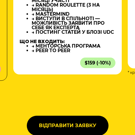
МІСЯЦІ УЧАСТІ
→ RANDOM ROULETTE (3 НА
МІСЯЦЬ)
→ MASTERMIND
→ ВИСТУПИ В СПІЛЬНОТІ —
МОЖЛИВІСТЬ ЗАЯВИТИ ПРО
СЕБЕ ЯК ЕКСПЕРТА
→ ПОСТИНГ СТАТЕЙ У БЛОЗІ UDC
ЩО НЕ ВХОДИТЬ:
→ МЕНТОРСЬКА ПРОГРАМА
→ PEER TO PEER
$159 (-10%)
* к
а