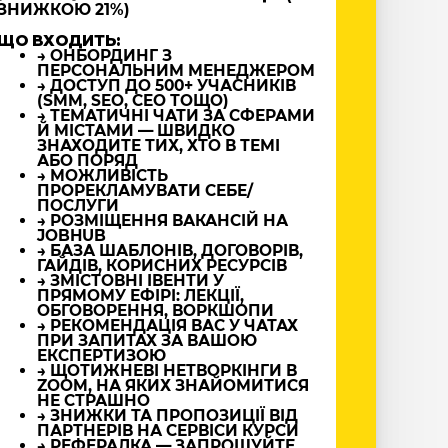
ЗНИЖКОЮ 21%)
ЩО ВХОДИТЬ:
→ ОНБОРДИНГ З
ПЕРСОНАЛЬНИМ МЕНЕДЖЕРОМ
→ ДОСТУП ДО 500+ УЧАСНИКІВ
(SMM, SEO, CEO ТОЩО)
→ ТЕМАТИЧНІ ЧАТИ ЗА СФЕРАМИ
Й МІСТАМИ — ШВИДКО
ЗНАХОДИТЕ ТИХ, ХТО В ТЕМІ
АБО ПОРЯД
→ МОЖЛИВІСТЬ
ПРОРЕКЛАМУВАТИ СЕБЕ/
ПОСЛУГИ
→ РОЗМІЩЕННЯ ВАКАНСІЙ НА
JOBHUB
→ БАЗА ШАБЛОНІВ, ДОГОВОРІВ,
ГАЙДІВ, КОРИСНИХ РЕСУРСІВ
→ ЗМІСТОВНІ ІВЕНТИ У
ПРЯМОМУ ЕФІРІ: ЛЕКЦІЇ,
ОБГОВОРЕННЯ, ВОРКШОПИ
→ РЕКОМЕНДАЦІЯ ВАС У ЧАТАХ
ПРИ ЗАПИТАХ ЗА ВАШОЮ
ЕКСПЕРТИЗОЮ
→ ЩОТИЖНЕВІ НЕТВОРКІНГИ В
ZOOM, НА ЯКИХ ЗНАЙОМИТИСЯ
НЕ СТРАШНО
→ ЗНИЖКИ ТА ПРОПОЗИЦІЇ ВІД
ПАРТНЕРІВ НА СЕРВІСИ КУРСИ
→ РЕФЕРАЛКА — ЗАПРОШУЙТЕ