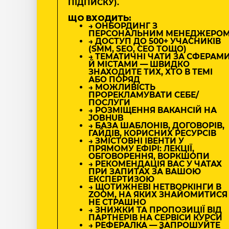
ПІДПИСКУ).
ЩО ВХОДИТЬ:
→ ОНБОРДИНГ З
ПЕРСОНАЛЬНИМ МЕНЕДЖЕРО
→ ДОСТУП ДО 500+ УЧАСНИКІВ
(SMM, SEO, CEO ТОЩО)
→ ТЕМАТИЧНІ ЧАТИ ЗА СФЕРАМ
Й МІСТАМИ — ШВИДКО
ЗНАХОДИТЕ ТИХ, ХТО В ТЕМІ
АБО ПОРЯД
→ МОЖЛИВІСТЬ
ПРОРЕКЛАМУВАТИ СЕБЕ/
ПОСЛУГИ
→ РОЗМІЩЕННЯ ВАКАНСІЙ НА
JOBHUB
→ БАЗА ШАБЛОНІВ, ДОГОВОРІВ,
ГАЙДІВ, КОРИСНИХ РЕСУРСІВ
→ ЗМІСТОВНІ ІВЕНТИ У
ПРЯМОМУ ЕФІРІ: ЛЕКЦІЇ,
ОБГОВОРЕННЯ, ВОРКШОПИ
→ РЕКОМЕНДАЦІЯ ВАС У ЧАТАХ
ПРИ ЗАПИТАХ ЗА ВАШОЮ
ЕКСПЕРТИЗОЮ
→ ЩОТИЖНЕВІ НЕТВОРКІНГИ В
ZOOM, НА ЯКИХ ЗНАЙОМИТИСЯ
НЕ СТРАШНО
→ ЗНИЖКИ ТА ПРОПОЗИЦІЇ ВІД
ПАРТНЕРІВ НА СЕРВІСИ КУРСИ
→ РЕФЕРАЛКА — ЗАПРОШУЙТЕ