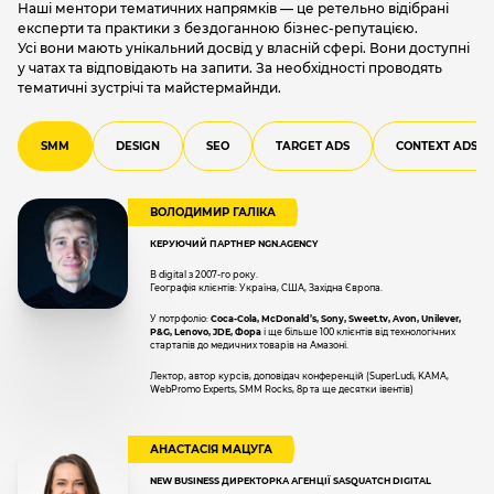
Наші ментори тематичних напрямків — це ретельно відібрані
експерти та практики з бездоганною бізнес-репутацією.
Усі вони мають унікальний досвід у власній сфері. Вони доступні
у чатах та відповідають на запити. За необхідності проводять
тематичні зустрічі та майстермайнди.
SMM
DESIGN
SEO
TARGET ADS
CONTEXT ADS
ВОЛОДИМИР ГАЛІКА
КЕРУЮЧИЙ ПАРТНЕР NGN.AGENCY
В digital з 2007-го року.
Географія клієнтів: Україна, США, Західна Європа.
У потрфоліо:
Coca-Сola, McDonald’s, Sony, Sweet.tv, Avon, Unilever,
P&G, Lenovo, JDE, Фора
і ще більше 100 клієнтів від технологічних
стартапів до медичних товарів на Амазоні.
Лектор, автор курсів, доповідач конференцій (SuperLudi, KAMA,
WebPromo Experts, SMM Rocks, 8p та ще десятки івентів)
АНАСТАСІЯ МАЦУГА
NEW BUSINESS ДИРЕКТОРКА АГЕНЦІЇ SASQUATCH DIGITAL