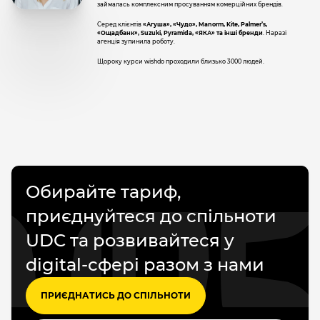
займалась комплексним просуванням комерційних брендів.
Серед клієнтів
«Агуша», «Чудо», Manorm, Kite, Palmer’s,
«Ощадбанк», Suzuki, Pyramida, «ЯКА» та інші бренди
. Наразі
агенція зупинила роботу.
Щороку курси wishdo проходили близько 3000 людей.
Обирайте тариф,
приєднуйтеся до спільноти
UDC та розвивайтеся у
digital-сфері разом з нами
ПРИЄДНАТИСЬ ДО СПІЛЬНОТИ