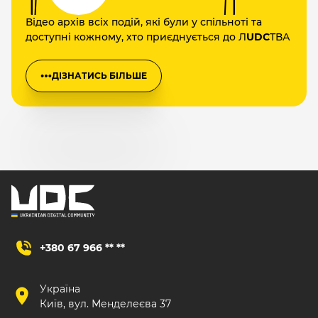
Відео архів всіх подій, які були у спільноті та
доступні кожному, хто приєднується до Л
UDC
ТВА
ДІЗНАТИСЬ БІЛЬШЕ
+380 67 966 ** **
Україна
Київ, вул. Менделеєва 37