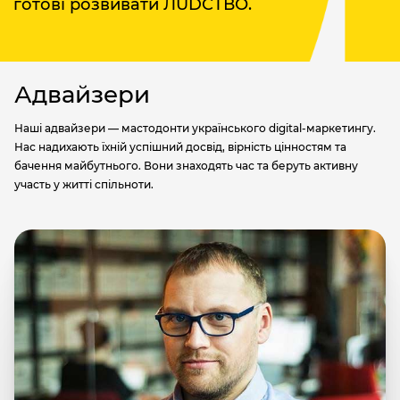
готові розвивати ЛUDCТВО.
Адвайзери
Наші адвайзери — мастодонти українського digital-маркетингу.
Нас надихають їхній успішний досвід, вірність цінностям та
бачення майбутнього. Вони знаходять час та беруть активну
участь у житті спільноти.