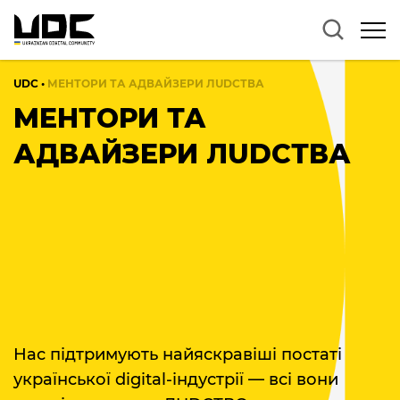
UDC
•
МЕНТОРИ ТА АДВАЙЗЕРИ ЛUDCТВА
МЕНТОРИ ТА
АДВАЙЗЕРИ ЛUDCТВА
Нас підтримують найяскравіші постаті
української digital-індустрії — всі вони