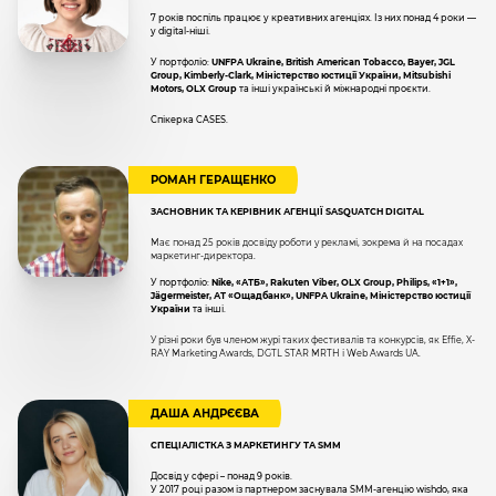
7 років поспіль працює у креативних агенціях. Із них понад 4 роки —
у digital-ніші.
У портфоліо:
UNFPA Ukraine, British American Tobacco, Bayer, JGL
Group, Kimberly-Clark, Міністерство юстиції України, Mitsubishi
Motors, OLX Group
та інші українські й міжнародні проєкти.
Спікерка CASES.
РОМАН ГЕРАЩЕНКО
ЗАСНОВНИК ТА КЕРІВНИК АГЕНЦІЇ SASQUATCH DIGITAL
Має понад 25 років досвіду роботи у рекламі, зокрема й на посадах
маркетинг-директора.
У портфоліо:
Nike, «АТБ», Rakuten Viber, OLX Group, Philips, «1+1»,
Jägermeister, АТ «Ощадбанк», UNFPA Ukraine, Міністерство юстиції
України
та інші.
У різні роки був членом журі таких фестивалів та конкурсів, як Effie, X-
RAY Marketing Awards, DGTL STAR MRTH і Web Awards UA.
ДАША АНДРЄЄВА
СПЕЦІАЛІСТКА З МАРКЕТИНГУ ТА SMM
Досвід у сфері – понад 9 років.
У 2017 році разом із партнером заснувала SMM-агенцію wishdo, яка