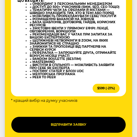
ЩО ВХОДИТЬ:
→ ОНБОРДИНГ З ПЕРСОНАЛЬНИМ МЕНЕДЖЕРОМ
→ ДОСТУП ДО 500+ УЧАСНИКІВ (SMM, SEO, CEO ТОЩО)
→ ТЕМАТИЧНІ ЧАТИ ЗА СФЕРАМИ Й МІСТАМИ —
ШВИДКО ЗНАХОДИТЕ ТИХ, ХТО В ТЕМІ АБО ПОРЯД
→ МОЖЛИВІСТЬ ПРОРЕКЛАМУВАТИ СЕБЕ/ ПОСЛУГИ
→ РОЗМІЩЕННЯ ВАКАНСІЙ НА JOBHUB
→ БАЗА ШАБЛОНІВ, ДОГОВОРІВ, ГАЙДІВ, КОРИСНИХ
РЕСУРСІВ
→ ЗМІСТОВНІ ІВЕНТИ У ПРЯМОМУ ЕФІРІ: ЛЕКЦІЇ,
ОБГОВОРЕННЯ, ВОРКШОПИ
→ РЕКОМЕНДАЦІЯ ВАС У ЧАТАХ ПРИ ЗАПИТАХ ЗА
ВАШОЮ ЕКСПЕРТИЗОЮ
→ ЩОТИЖНЕВІ НЕТВОРКІНГИ В ZOOM, НА ЯКИХ
ЗНАЙОМИТИСЯ НЕ СТРАШНО
→ ЗНИЖКИ ТА ПРОПОЗИЦІЇ ВІД ПАРТНЕРІВ НА
СЕРВІСИ КУРСИ
→ РЕФЕРАЛКА — ЗАПРОШУЙТЕ ДРУГА, ОТРИМАЙТЕ
БОНУСНІ МІСЯЦІ УЧАСТІ
→ RANDOM ROULETTE (БЕЗЛІМ)
→ MASTERMIND
→ ВИСТУПИ В СПІЛЬНОТІ — МОЖЛИВІСТЬ ЗАЯВИТИ
ПРО СЕБЕ ЯК ЕКСПЕРТА
→ ПОСТИНГ СТАТЕЙ У БЛОЗІ UDC
→ МЕНТОРСЬКА ПРОГРАМА
→ PEER TO PEER
$599 (-21%)
* кращий вибір на думку учасників