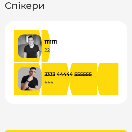
Спікери
1111111
22
3333 44444 555555
666