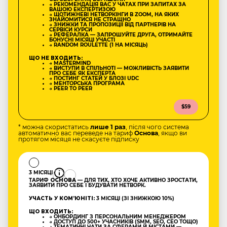
→ РЕКОМЕНДАЦІЯ ВАС У ЧАТАХ ПРИ ЗАПИТАХ ЗА
ВАШОЮ ЕКСПЕРТИЗОЮ
→ ЩОТИЖНЕВІ НЕТВОРКІНГИ В ZOOM, НА ЯКИХ
ЗНАЙОМИТИСЯ НЕ СТРАШНО
→ ЗНИЖКИ ТА ПРОПОЗИЦІЇ ВІД ПАРТНЕРІВ НА
СЕРВІСИ КУРСИ
→ РЕФЕРАЛКА — ЗАПРОШУЙТЕ ДРУГА, ОТРИМАЙТЕ
БОНУСНІ МІСЯЦІ УЧАСТІ
→ RANDOM ROULETTE (1 НА МІСЯЦЬ)
ЩО НЕ ВХОДИТЬ:
→ MASTERMIND
→ ВИСТУПИ В СПІЛЬНОТІ — МОЖЛИВІСТЬ ЗАЯВИТИ
ПРО СЕБЕ ЯК ЕКСПЕРТА
→ ПОСТИНГ СТАТЕЙ У БЛОЗІ UDC
→ МЕНТОРСЬКА ПРОГРАМА
→ PEER TO PEER
$59
* можна скористатись
лише 1 раз
, після чого система
автоматично вас переведе на тариф
Основа
, якщо ви
протягом місяця не скасуєте підписку
3 МІСЯЦІ
ТАРИФ
ОСНОВА
— ДЛЯ ТИХ, ХТО ХОЧЕ АКТИВНО ЗРОСТАТИ,
ЗАЯВИТИ ПРО СЕБЕ І БУДУВАТИ НЕТВОРК.
УЧАСТЬ У КОМʼЮНІТІ:
3 МІСЯЦІ (ЗІ ЗНИЖКОЮ 10%)
ЩО ВХОДИТЬ:
→ ОНБОРДИНГ З ПЕРСОНАЛЬНИМ МЕНЕДЖЕРОМ
→ ДОСТУП ДО 500+ УЧАСНИКІВ (SMM, SEO, CEO ТОЩО)
→ ТЕМАТИЧНІ ЧАТИ ЗА СФЕРАМИ Й МІСТАМИ —