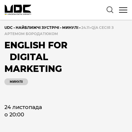
UDC
•
НАЙБЛИЖЧІ ЗУСТРІЧІ
•
МИНУЛІ
•
24.11▪️Q|A СЕСІЯ З
АРТЕМОМ БОРОДАТЮКОМ
ENGLISH FOR
DIGITAL
MARKETING
МИНУЛІ
24 листопада
о 20:00