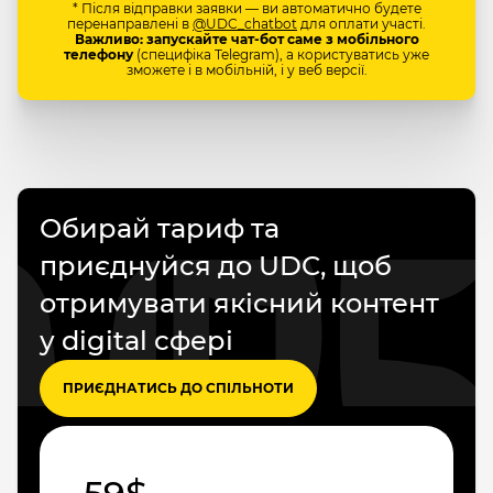
* Після відправки заявки — ви автоматично будете
перенаправлені в
@UDC_chatbot
для оплати участі.
Важливо: запускайте чат-бот саме з мобільного
телефону
(специфіка Telegram), а користуватись уже
зможете і в мобільній, і у веб версії.
Обирай тариф та
приєднуйся до UDC, щоб
отримувати якісний контент
у digital сфері
ПРИЄДНАТИСЬ ДО СПІЛЬНОТИ