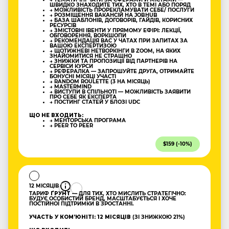
ШВИДКО ЗНАХОДИТЕ ТИХ, ХТО В ТЕМІ АБО ПОРЯД
→ МОЖЛИВІСТЬ ПРОРЕКЛАМУВАТИ СЕБЕ/ ПОСЛУГИ
→ РОЗМІЩЕННЯ ВАКАНСІЙ НА JOBHUB
→ БАЗА ШАБЛОНІВ, ДОГОВОРІВ, ГАЙДІВ, КОРИСНИХ
РЕСУРСІВ
→ ЗМІСТОВНІ ІВЕНТИ У ПРЯМОМУ ЕФІРІ: ЛЕКЦІЇ,
ОБГОВОРЕННЯ, ВОРКШОПИ
→ РЕКОМЕНДАЦІЯ ВАС У ЧАТАХ ПРИ ЗАПИТАХ ЗА
ВАШОЮ ЕКСПЕРТИЗОЮ
→ ЩОТИЖНЕВІ НЕТВОРКІНГИ В ZOOM, НА ЯКИХ
ЗНАЙОМИТИСЯ НЕ СТРАШНО
→ ЗНИЖКИ ТА ПРОПОЗИЦІЇ ВІД ПАРТНЕРІВ НА
СЕРВІСИ КУРСИ
→ РЕФЕРАЛКА — ЗАПРОШУЙТЕ ДРУГА, ОТРИМАЙТЕ
БОНУСНІ МІСЯЦІ УЧАСТІ
→ RANDOM ROULETTE (3 НА МІСЯЦЬ)
→ MASTERMIND
→ ВИСТУПИ В СПІЛЬНОТІ — МОЖЛИВІСТЬ ЗАЯВИТИ
ПРО СЕБЕ ЯК ЕКСПЕРТА
→ ПОСТИНГ СТАТЕЙ У БЛОЗІ UDC
ЩО НЕ ВХОДИТЬ:
→ МЕНТОРСЬКА ПРОГРАМА
→ PEER TO PEER
$159 (-10%)
12 МІСЯЦІВ
ТАРИФ
ҐРУНТ
— ДЛЯ ТИХ, ХТО МИСЛИТЬ СТРАТЕГІЧНО:
БУДУЄ ОСОБИСТИЙ БРЕНД, МАСШТАБУЄТЬСЯ І ХОЧЕ
ПОСТІЙНОЇ ПІДТРИМКИ В ЗРОСТАННІ.
УЧАСТЬ У КОМʼЮНІТІ: 12 МІСЯЦІВ
(ЗІ ЗНИЖКОЮ 21%)