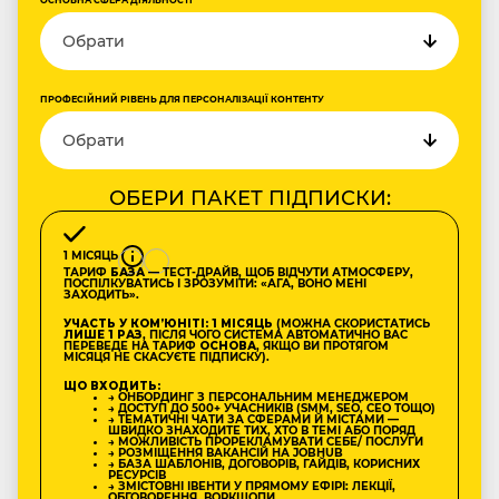
ОСНОВНА СФЕРА ДІЯЛЬНОСТІ
ПРОФЕСІЙНИЙ РІВЕНЬ ДЛЯ ПЕРСОНАЛІЗАЦІЇ КОНТЕНТУ
ОБЕРИ ПАКЕТ ПІДПИСКИ:
1 МІСЯЦЬ
ТАРИФ
БАЗА
— ТЕСТ-ДРАЙВ, ЩОБ ВІДЧУТИ АТМОСФЕРУ,
ПОСПІЛКУВАТИСЬ І ЗРОЗУМІТИ: «АГА, ВОНО МЕНІ
ЗАХОДИТЬ».
УЧАСТЬ У КОМʼЮНІТІ: 1 МІСЯЦЬ
(МОЖНА СКОРИСТАТИСЬ
ЛИШЕ 1 РАЗ
, ПІСЛЯ ЧОГО СИСТЕМА АВТОМАТИЧНО ВАС
ПЕРЕВЕДЕ НА ТАРИФ
ОСНОВА
, ЯКЩО ВИ ПРОТЯГОМ
МІСЯЦЯ НЕ СКАСУЄТЕ ПІДПИСКУ).
ЩО ВХОДИТЬ:
→ ОНБОРДИНГ З ПЕРСОНАЛЬНИМ МЕНЕДЖЕРОМ
→ ДОСТУП ДО 500+ УЧАСНИКІВ (SMM, SEO, CEO ТОЩО)
→ ТЕМАТИЧНІ ЧАТИ ЗА СФЕРАМИ Й МІСТАМИ —
ШВИДКО ЗНАХОДИТЕ ТИХ, ХТО В ТЕМІ АБО ПОРЯД
→ МОЖЛИВІСТЬ ПРОРЕКЛАМУВАТИ СЕБЕ/ ПОСЛУГИ
→ РОЗМІЩЕННЯ ВАКАНСІЙ НА JOBHUB
→ БАЗА ШАБЛОНІВ, ДОГОВОРІВ, ГАЙДІВ, КОРИСНИХ
РЕСУРСІВ
→ ЗМІСТОВНІ ІВЕНТИ У ПРЯМОМУ ЕФІРІ: ЛЕКЦІЇ,
ОБГОВОРЕННЯ, ВОРКШОПИ