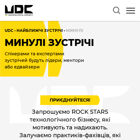
UDC
•
НАЙБЛИЖЧІ ЗУСТРІЧІ
•
МИНУЛІ
МИНУЛІ ЗУСТРІЧІ
Спікерами та експертами
зустрічей будуть лідери, ментори
або едвайзери
ПРИЄДНУЙТЕСЯ!
Запрошуємо ROCK STARS
технологічного бізнесу, які
мотивують та надихають.
Залучаємо практиків-фахівців, які