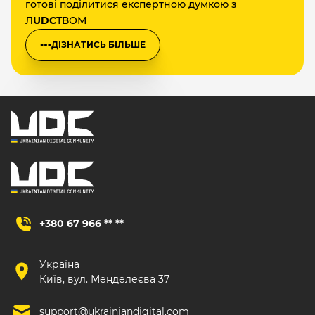
готові поділитися експертною думкою з
Л
UDC
ТВОМ
ДІЗНАТИСЬ БІЛЬШЕ
+380 67 966 ** **
Україна
Київ, вул. Менделеєва 37
support@ukrainiandigital.com