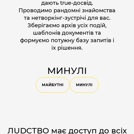
дають true-досвід.
Проводимо рандомні знайомства
та нетворкінг-зустрічі для вас.
Зберігаємо архів усіх подій,
шаблонів документів та
формуємо потужну базу запитів і
їх рішення.
МИНУЛІ
МАЙБУТНІ
МИНУЛІ
ЛUDCТВО має доступ до всіх