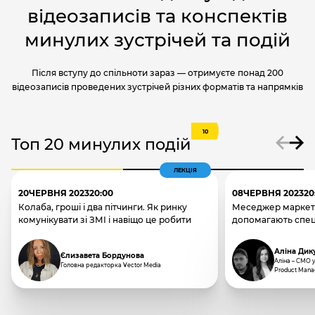
відеозаписів та конспектів
минулих зустрічей та подій
Після вступу до спільноти зараз — отримуєте понад 200
відеозаписів проведених зустрічей різних форматів та напрямків
10
Топ 20 минулих подій
ЛЕКЦІЯ
20
ЧЕРВНЯ 2023
20:00
08
ЧЕРВНЯ 2023
20
Колаба, гроші і два пітчинги. Як ринку
Меседжер маркетин
комунікувати зі ЗМІ і навіщо це робити
допомагають спеці
Аліна Дик
Єлизавета Бордунова
Аліна – СМО у
Головна редакторка Vector Media
Product Mana