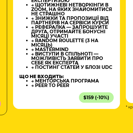
ЕКСПЕРТИЗОЮ
→ ЩОТИЖНЕВІ НЕТВОРКІНГИ В
ZOOM, НА ЯКИХ ЗНАЙОМИТИСЯ
НЕ СТРАШНО
→ ЗНИЖКИ ТА ПРОПОЗИЦІЇ ВІД
ПАРТНЕРІВ НА СЕРВІСИ КУРСИ
→ РЕФЕРАЛКА — ЗАПРОШУЙТЕ
ДРУГА, ОТРИМАЙТЕ БОНУСНІ
МІСЯЦІ УЧАСТІ
→ RANDOM ROULETTE (3 НА
МІСЯЦЬ)
→ MASTERMIND
→ ВИСТУПИ В СПІЛЬНОТІ —
МОЖЛИВІСТЬ ЗАЯВИТИ ПРО
СЕБЕ ЯК ЕКСПЕРТА
→ ПОСТИНГ СТАТЕЙ У БЛОЗІ UDC
ЩО НЕ ВХОДИТЬ:
→ МЕНТОРСЬКА ПРОГРАМА
→ PEER TO PEER
$159 (-10%)
* к
а