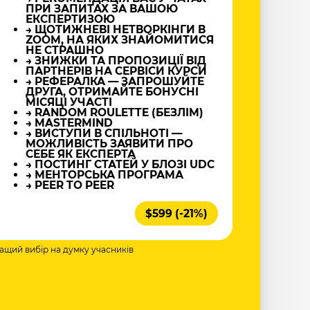
ПРИ ЗАПИТАХ ЗА ВАШОЮ
ЕКСПЕРТИЗОЮ
→ ЩОТИЖНЕВІ НЕТВОРКІНГИ В
ZOOM, НА ЯКИХ ЗНАЙОМИТИСЯ
НЕ СТРАШНО
→ ЗНИЖКИ ТА ПРОПОЗИЦІЇ ВІД
ПАРТНЕРІВ НА СЕРВІСИ КУРСИ
→ РЕФЕРАЛКА — ЗАПРОШУЙТЕ
ДРУГА, ОТРИМАЙТЕ БОНУСНІ
МІСЯЦІ УЧАСТІ
→ RANDOM ROULETTE (БЕЗЛІМ)
→ MASTERMIND
→ ВИСТУПИ В СПІЛЬНОТІ —
МОЖЛИВІСТЬ ЗАЯВИТИ ПРО
СЕБЕ ЯК ЕКСПЕРТА
→ ПОСТИНГ СТАТЕЙ У БЛОЗІ UDC
→ МЕНТОРСЬКА ПРОГРАМА
→ PEER TO PEER
$599 (-21%)
ращий вибір на думку учасників