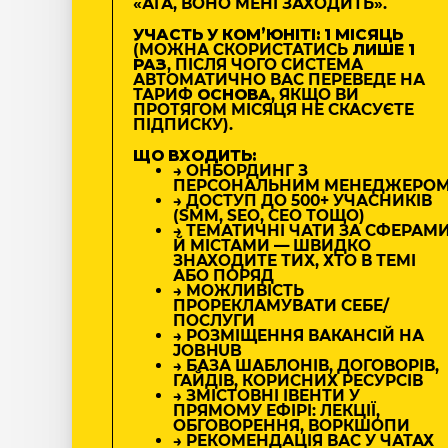
«АГА, ВОНО МЕНІ ЗАХОДИТЬ».
УЧАСТЬ У КОМʼЮНІТІ: 1 МІСЯЦЬ
(МОЖНА СКОРИСТАТИСЬ
ЛИШЕ 1
РАЗ
, ПІСЛЯ ЧОГО СИСТЕМА
АВТОМАТИЧНО ВАС ПЕРЕВЕДЕ НА
ТАРИФ
ОСНОВА
, ЯКЩО ВИ
ПРОТЯГОМ МІСЯЦЯ НЕ СКАСУЄТЕ
ПІДПИСКУ).
ЩО ВХОДИТЬ:
→ ОНБОРДИНГ З
ПЕРСОНАЛЬНИМ МЕНЕДЖЕРО
→ ДОСТУП ДО 500+ УЧАСНИКІВ
(SMM, SEO, CEO ТОЩО)
→ ТЕМАТИЧНІ ЧАТИ ЗА СФЕРАМ
Й МІСТАМИ — ШВИДКО
ЗНАХОДИТЕ ТИХ, ХТО В ТЕМІ
АБО ПОРЯД
→ МОЖЛИВІСТЬ
ПРОРЕКЛАМУВАТИ СЕБЕ/
ПОСЛУГИ
→ РОЗМІЩЕННЯ ВАКАНСІЙ НА
JOBHUB
→ БАЗА ШАБЛОНІВ, ДОГОВОРІВ,
ГАЙДІВ, КОРИСНИХ РЕСУРСІВ
→ ЗМІСТОВНІ ІВЕНТИ У
ПРЯМОМУ ЕФІРІ: ЛЕКЦІЇ,
ОБГОВОРЕННЯ, ВОРКШОПИ
→ РЕКОМЕНДАЦІЯ ВАС У ЧАТАХ