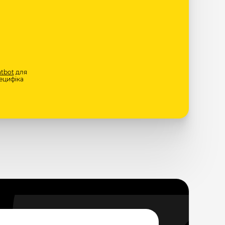
tbot
для
ецифіка