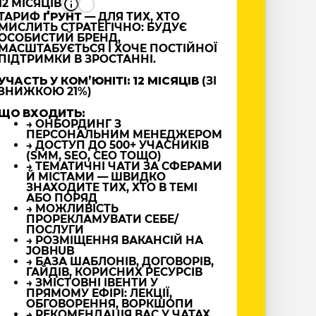
12 МІСЯЦІВ
ТАРИФ
ҐРУНТ
— ДЛЯ ТИХ, ХТО
МИСЛИТЬ СТРАТЕГІЧНО: БУДУЄ
ОСОБИСТИЙ БРЕНД,
МАСШТАБУЄТЬСЯ І ХОЧЕ ПОСТІЙНОЇ
ПІДТРИМКИ В ЗРОСТАННІ.
УЧАСТЬ У КОМʼЮНІТІ: 12 МІСЯЦІВ
(ЗІ
ЗНИЖКОЮ 21%)
ЩО ВХОДИТЬ:
→ ОНБОРДИНГ З
ПЕРСОНАЛЬНИМ МЕНЕДЖЕРОМ
→ ДОСТУП ДО 500+ УЧАСНИКІВ
(SMM, SEO, CEO ТОЩО)
→ ТЕМАТИЧНІ ЧАТИ ЗА СФЕРАМИ
Й МІСТАМИ — ШВИДКО
ЗНАХОДИТЕ ТИХ, ХТО В ТЕМІ
АБО ПОРЯД
→ МОЖЛИВІСТЬ
ПРОРЕКЛАМУВАТИ СЕБЕ/
ПОСЛУГИ
→ РОЗМІЩЕННЯ ВАКАНСІЙ НА
JOBHUB
→ БАЗА ШАБЛОНІВ, ДОГОВОРІВ,
ГАЙДІВ, КОРИСНИХ РЕСУРСІВ
→ ЗМІСТОВНІ ІВЕНТИ У
ПРЯМОМУ ЕФІРІ: ЛЕКЦІЇ,
ОБГОВОРЕННЯ, ВОРКШОПИ
→ РЕКОМЕНДАЦІЯ ВАС У ЧАТАХ