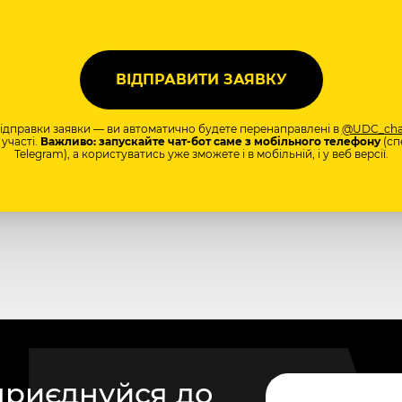
відправки заявки — ви автоматично будете перенаправлені в
@UDC_cha
участі.
Важливо: запускайте чат-бот саме з мобільного телефону
(сп
Telegram), а користуватись уже зможете і в мобільній, і у веб версії.
приєднуйся до