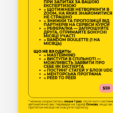
ПРИ ЗАПИТАХ ЗА ВАШОЮ
ЕКСПЕРТИЗОЮ
→ ЩОТИЖНЕВІ НЕТВОРКІНГИ В
ZOOM, НА ЯКИХ ЗНАЙОМИТИСЯ
НЕ СТРАШНО
→ ЗНИЖКИ ТА ПРОПОЗИЦІЇ ВІД
ПАРТНЕРІВ НА СЕРВІСИ КУРСИ
→ РЕФЕРАЛКА — ЗАПРОШУЙТЕ
ДРУГА, ОТРИМАЙТЕ БОНУСНІ
МІСЯЦІ УЧАСТІ
→ RANDOM ROULETTE (1 НА
МІСЯЦЬ)
ЩО НЕ ВХОДИТЬ:
→ MASTERMIND
→ ВИСТУПИ В СПІЛЬНОТІ —
МОЖЛИВІСТЬ ЗАЯВИТИ ПРО
СЕБЕ ЯК ЕКСПЕРТА
→ ПОСТИНГ СТАТЕЙ У БЛОЗІ UDC
→ МЕНТОРСЬКА ПРОГРАМА
→ PEER TO PEER
$59
* можна скористатись
лише 1 раз
, після чого систем
автоматично вас переведе на тариф
Основа
, якщо ви
протягом місяця не скасуєте підписку