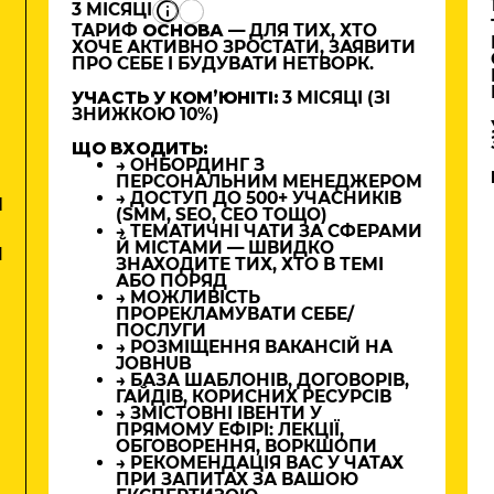
3 МІСЯЦІ
ТАРИФ
ОСНОВА
— ДЛЯ ТИХ, ХТО
ХОЧЕ АКТИВНО ЗРОСТАТИ, ЗАЯВИТИ
ПРО СЕБЕ І БУДУВАТИ НЕТВОРК.
УЧАСТЬ У КОМʼЮНІТІ:
3 МІСЯЦІ (ЗІ
ЗНИЖКОЮ 10%)
ЩО ВХОДИТЬ:
→ ОНБОРДИНГ З
ПЕРСОНАЛЬНИМ МЕНЕДЖЕРОМ
→ ДОСТУП ДО 500+ УЧАСНИКІВ
М
(SMM, SEO, CEO ТОЩО)
→ ТЕМАТИЧНІ ЧАТИ ЗА СФЕРАМИ
Й МІСТАМИ — ШВИДКО
И
ЗНАХОДИТЕ ТИХ, ХТО В ТЕМІ
АБО ПОРЯД
→ МОЖЛИВІСТЬ
ПРОРЕКЛАМУВАТИ СЕБЕ/
ПОСЛУГИ
→ РОЗМІЩЕННЯ ВАКАНСІЙ НА
JOBHUB
→ БАЗА ШАБЛОНІВ, ДОГОВОРІВ,
ГАЙДІВ, КОРИСНИХ РЕСУРСІВ
→ ЗМІСТОВНІ ІВЕНТИ У
ПРЯМОМУ ЕФІРІ: ЛЕКЦІЇ,
ОБГОВОРЕННЯ, ВОРКШОПИ
→ РЕКОМЕНДАЦІЯ ВАС У ЧАТАХ
ПРИ ЗАПИТАХ ЗА ВАШОЮ