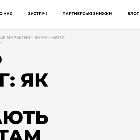
О НАС
ЗУСТРІЧІ
ПАРТНЕРСЬКІ ЗНИЖКИ
БЛОГ
Р МАРКЕТИНГ: ЯК ЧАТ – БОТИ
”
Р
: ЯК
И
АЮТЬ
СТАМ