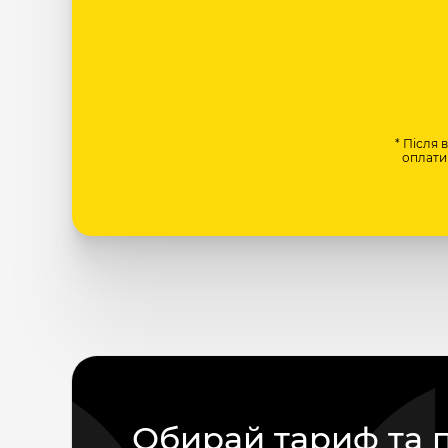
* Після 
оплати 
Обирай тариф та 