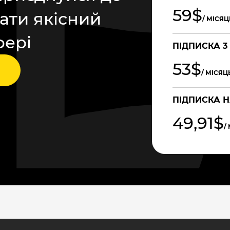
59$
ати якісний
/ МІСЯЦ
фері
ПІДПИСКА 3
53$
/ МІСЯЦ
ПІДПИСКА Н
49,91$
/