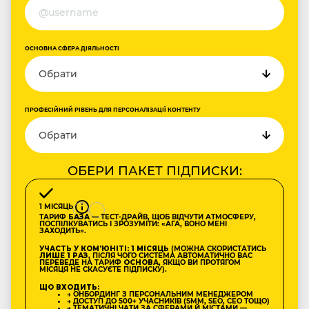
ОСНОВНА СФЕРА ДІЯЛЬНОСТІ
ПРОФЕСІЙНИЙ РІВЕНЬ ДЛЯ ПЕРСОНАЛІЗАЦІЇ КОНТЕНТУ
ОБЕРИ ПАКЕТ ПІДПИСКИ:
1 МІСЯЦЬ
ТАРИФ
БАЗА
— ТЕСТ-ДРАЙВ, ЩОБ ВІДЧУТИ АТМОСФЕРУ,
ПОСПІЛКУВАТИСЬ І ЗРОЗУМІТИ: «АГА, ВОНО МЕНІ
ЗАХОДИТЬ».
УЧАСТЬ У КОМʼЮНІТІ: 1 МІСЯЦЬ
(МОЖНА СКОРИСТАТИСЬ
ЛИШЕ 1 РАЗ
, ПІСЛЯ ЧОГО СИСТЕМА АВТОМАТИЧНО ВАС
ПЕРЕВЕДЕ НА ТАРИФ
ОСНОВА
, ЯКЩО ВИ ПРОТЯГОМ
МІСЯЦЯ НЕ СКАСУЄТЕ ПІДПИСКУ).
ЩО ВХОДИТЬ:
→ ОНБОРДИНГ З ПЕРСОНАЛЬНИМ МЕНЕДЖЕРОМ
→ ДОСТУП ДО 500+ УЧАСНИКІВ (SMM, SEO, CEO ТОЩО)
→ ТЕМАТИЧНІ ЧАТИ ЗА СФЕРАМИ Й МІСТАМИ —