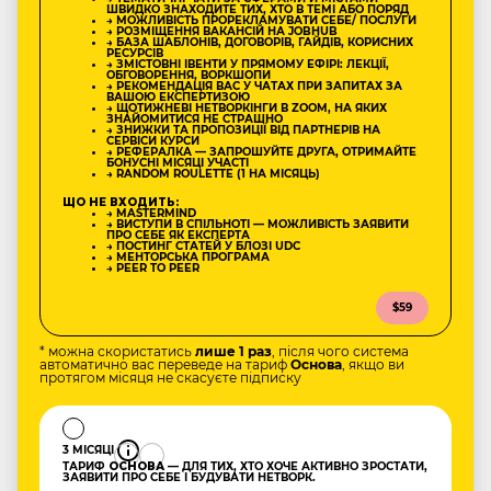
ШВИДКО ЗНАХОДИТЕ ТИХ, ХТО В ТЕМІ АБО ПОРЯД
→ МОЖЛИВІСТЬ ПРОРЕКЛАМУВАТИ СЕБЕ/ ПОСЛУГИ
→ РОЗМІЩЕННЯ ВАКАНСІЙ НА JOBHUB
→ БАЗА ШАБЛОНІВ, ДОГОВОРІВ, ГАЙДІВ, КОРИСНИХ
РЕСУРСІВ
→ ЗМІСТОВНІ ІВЕНТИ У ПРЯМОМУ ЕФІРІ: ЛЕКЦІЇ,
ОБГОВОРЕННЯ, ВОРКШОПИ
→ РЕКОМЕНДАЦІЯ ВАС У ЧАТАХ ПРИ ЗАПИТАХ ЗА
ВАШОЮ ЕКСПЕРТИЗОЮ
→ ЩОТИЖНЕВІ НЕТВОРКІНГИ В ZOOM, НА ЯКИХ
ЗНАЙОМИТИСЯ НЕ СТРАШНО
→ ЗНИЖКИ ТА ПРОПОЗИЦІЇ ВІД ПАРТНЕРІВ НА
СЕРВІСИ КУРСИ
→ РЕФЕРАЛКА — ЗАПРОШУЙТЕ ДРУГА, ОТРИМАЙТЕ
БОНУСНІ МІСЯЦІ УЧАСТІ
→ RANDOM ROULETTE (1 НА МІСЯЦЬ)
ЩО НЕ ВХОДИТЬ:
→ MASTERMIND
→ ВИСТУПИ В СПІЛЬНОТІ — МОЖЛИВІСТЬ ЗАЯВИТИ
ПРО СЕБЕ ЯК ЕКСПЕРТА
→ ПОСТИНГ СТАТЕЙ У БЛОЗІ UDC
→ МЕНТОРСЬКА ПРОГРАМА
→ PEER TO PEER
$59
* можна скористатись
лише 1 раз
, після чого система
автоматично вас переведе на тариф
Основа
, якщо ви
протягом місяця не скасуєте підписку
3 МІСЯЦІ
ТАРИФ
ОСНОВА
— ДЛЯ ТИХ, ХТО ХОЧЕ АКТИВНО ЗРОСТАТИ,
ЗАЯВИТИ ПРО СЕБЕ І БУДУВАТИ НЕТВОРК.