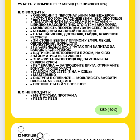
УЧАСТЬ У КОМʼЮНІТІ:
3 МІСЯЦІ (ЗІ ЗНИЖКОЮ 10%)
ЩО ВХОДИТЬ:
→ ОНБОРДИНГ З ПЕРСОНАЛЬНИМ МЕНЕДЖЕРОМ
→ ДОСТУП ДО 500+ УЧАСНИКІВ (SMM, SEO, CEO ТОЩО)
→ ТЕМАТИЧНІ ЧАТИ ЗА СФЕРАМИ Й МІСТАМИ —
ШВИДКО ЗНАХОДИТЕ ТИХ, ХТО В ТЕМІ АБО ПОРЯД
→ МОЖЛИВІСТЬ ПРОРЕКЛАМУВАТИ СЕБЕ/ ПОСЛУГИ
→ РОЗМІЩЕННЯ ВАКАНСІЙ НА JOBHUB
→ БАЗА ШАБЛОНІВ, ДОГОВОРІВ, ГАЙДІВ, КОРИСНИХ
РЕСУРСІВ
→ ЗМІСТОВНІ ІВЕНТИ У ПРЯМОМУ ЕФІРІ: ЛЕКЦІЇ,
ОБГОВОРЕННЯ, ВОРКШОПИ
→ РЕКОМЕНДАЦІЯ ВАС У ЧАТАХ ПРИ ЗАПИТАХ ЗА
ВАШОЮ ЕКСПЕРТИЗОЮ
→ ЩОТИЖНЕВІ НЕТВОРКІНГИ В ZOOM, НА ЯКИХ
ЗНАЙОМИТИСЯ НЕ СТРАШНО
→ ЗНИЖКИ ТА ПРОПОЗИЦІЇ ВІД ПАРТНЕРІВ НА
СЕРВІСИ КУРСИ
→ РЕФЕРАЛКА — ЗАПРОШУЙТЕ ДРУГА, ОТРИМАЙТЕ
БОНУСНІ МІСЯЦІ УЧАСТІ
→ RANDOM ROULETTE (3 НА МІСЯЦЬ)
→ MASTERMIND
→ ВИСТУПИ В СПІЛЬНОТІ — МОЖЛИВІСТЬ ЗАЯВИТИ
ПРО СЕБЕ ЯК ЕКСПЕРТА
→ ПОСТИНГ СТАТЕЙ У БЛОЗІ UDC
ЩО НЕ ВХОДИТЬ:
→ МЕНТОРСЬКА ПРОГРАМА
→ PEER TO PEER
$159 (-10%)
12 МІСЯЦІВ