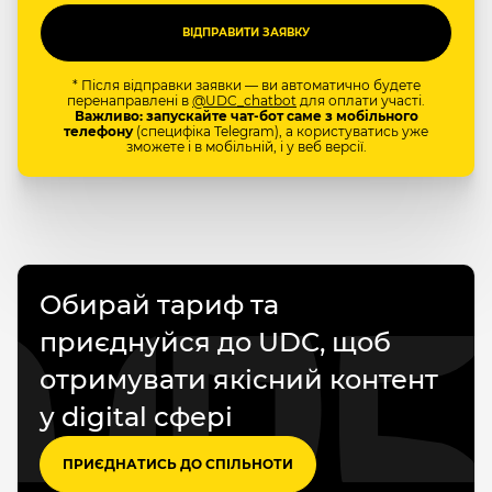
* Після відправки заявки — ви автоматично будете
перенаправлені в
@UDC_chatbot
для оплати участі.
Важливо: запускайте чат-бот саме з мобільного
телефону
(специфіка Telegram), а користуватись уже
зможете і в мобільній, і у веб версії.
Обирай тариф та
приєднуйся до UDC, щоб
отримувати якісний контент
у digital сфері
ПРИЄДНАТИСЬ ДО СПІЛЬНОТИ