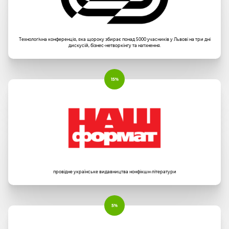
Технологічна конференція, яка щороку збирає понад 5000 учасників у Львові на три дні
дискусій, бізнес-нетворкінгу та натхнення.
15%
провідне українське видавництва нонфікшн-літератури
5%