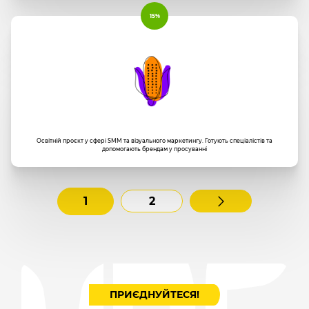
15%
Освітній проєкт у сфері SMM та візуального маркетингу. Готують спеціалістів та
допомогають брендам у просуванні
1
2
ПРИЄДНУЙТЕСЯ!