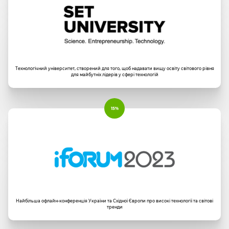
Технологічний університет, створений для того, щоб надавати вищу освіту світового рівня
для майбутніх лідерів у сфері технологій
15%
Найбільша офлайн-конференція України та Східної Європи про високі технології та світові
тренди