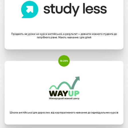
Продають не уроки чи курси англійської, а результат — довчити кожного студента до
потрібного рівня. Мають навчання і для дітей
10-25%
Школа англійської для дорослих: від корпоративного навчання до індивідуальних курсів