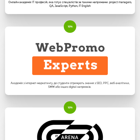
Онлайн академія ІТ професій, яка готує спеціалістів за такими напрямами: project managers,
QA, JavaScript, Python, IT English
10%
Академія з інтернет-маркетингу, де студенти отримують знання з SEO, PPC, веб-аналітики,
SMM або інших digital-напрямків.
10%