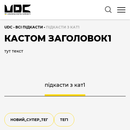
UDC
•
ВСІ ПІДКАСТИ
•
ПІДКАСТИ З КАТ1
КАСТОМ ЗАГОЛОВОК1
тут текст
підкасти з кат1
НОВИЙ_СУПЕР_ТЕГ
ТЕГ1