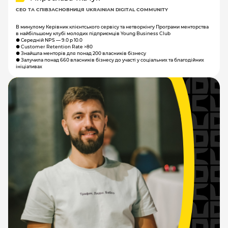
CEO ТА СПІВЗАСНОВНИЦЯ UKRAINIAN DIGITAL COMMUNITY
В минулому Керівник клієнтського сервісу та нетворкінгу Програми менторства
в найбільшому клубі молодих підприємців Young Business Club
● Середній NPS — 9.0 p 10.0
● Customer Retention Rate >80
● Знайшла менторів для понад 200 власників бізнесу
● Залучила понад 660 власників бізнесу до участі у соціальних та благодійних
ініціативах