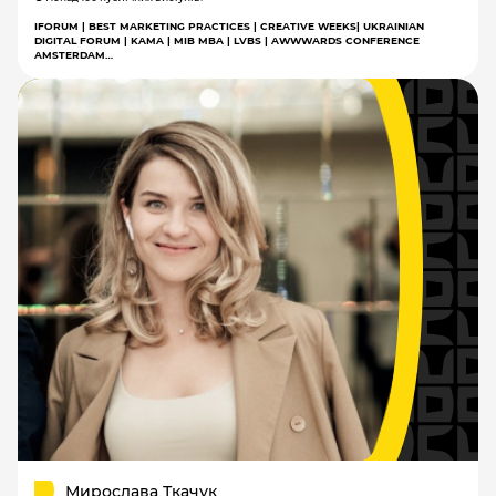
IFORUM | BEST MARKETING PRACTICES | CREATIVE WEEKS| UKRAINIAN
DIGITAL FORUM | KAMA | MIB MBA | LVBS | AWWWARDS CONFERENCE
AMSTERDAM…
Мирослава Ткачук