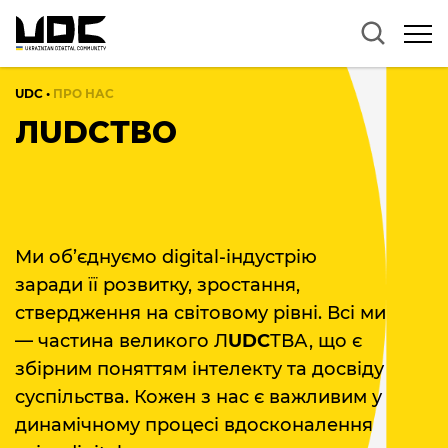
UDC
•
ПРО НАС
ЛUDCТВО
Ми об’єднуємо digital-індустрію
заради її розвитку, зростання,
ствердження на світовому рівні. Всі ми
— частина великого Л
UDC
ТВА, що є
збірним поняттям інтелекту та досвіду
суспільства. Кожен з нас є важливим у
динамічному процесі вдосконалення