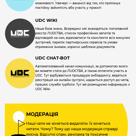
можливості. Увечері — вакансії від тих, хто пропонує
постійну зайнятість або участь у проєкті
UDC WIKI
Наша база знань. Всередині неї знаходяться: поголовний
реєстр ЛUDCТВА, список професійних запитів та
відповідей на них, відеозаписи та конспекти всіх минулих
зустрічей, перелік партнерських сервісів та умови
отримання знижок, корисні шаблони документів
UDC CHAT-BOT
Автоматизований канал комунікації, за допомогою якого
ви можете стати до ЛUDCТВА, а також оплатити участь в
UDC. Тут відбувається процедура онбордингу, ведеться
реєстрація на онлайн-зустрічі, надається доступ до чатів,
працює служба турботи. Тут же розміщуємо інформацію з
UDC Wiki
МОДЕРАЦІЯ
Наші чати не хочеться видаляти. Їх хочеться
читати. Чому? Тому що наша модерація справді
якісна. Відсутні спам, реклама та токсичне