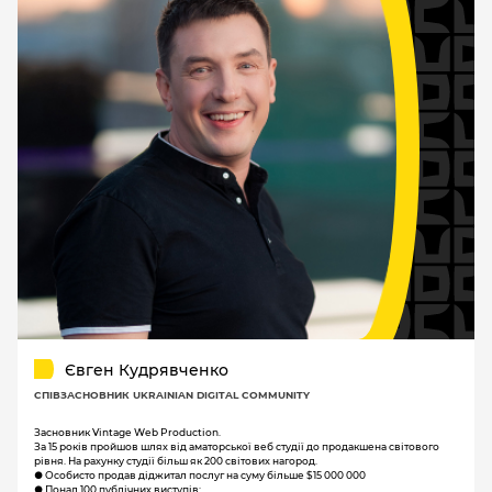
Євген Кудрявченко
СПІВЗАСНОВНИК UKRAINIAN DIGITAL COMMUNITY
Засновник Vintage Web Production.
За 15 років пройшов шлях від аматорської веб студії до продакшена світового
рівня. На рахунку студії більш як 200 світових нагород.
● Особисто продав діджитал послуг на суму більше $15 000 000
● Понад 100 публічних виступів: