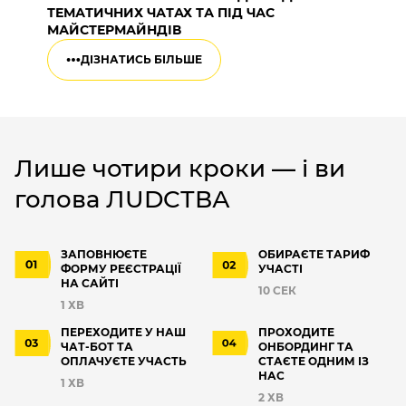
ТЕМАТИЧНИХ ЧАТАХ ТА ПІД ЧАС
МАЙСТЕРМАЙНДІВ
ДІЗНАТИСЬ БІЛЬШЕ
Лише чотири кроки — і ви
голова ЛUDCТВА
ЗАПОВНЮЄТЕ
ОБИРАЄТЕ ТАРИФ
ФОРМУ РЕЄСТРАЦІЇ
УЧАСТІ
НА САЙТІ
10 СЕК
1 ХВ
ПЕРЕХОДИТЕ У НАШ
ПРОХОДИТЕ
ЧАТ-БОТ ТА
ОНБОРДИНГ ТА
ОПЛАЧУЄТЕ УЧАСТЬ
СТАЄТЕ ОДНИМ ІЗ
НАС
1 ХВ
2 ХВ