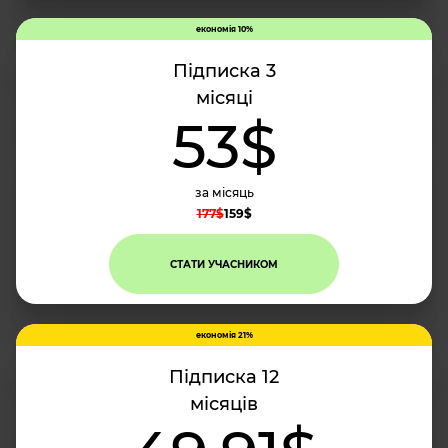
економія 10%
Підписка 3
місяці
53$
за місяць
177$
159$
СТАТИ УЧАСНИКОМ
економія 21%
Підписка 12
місяців