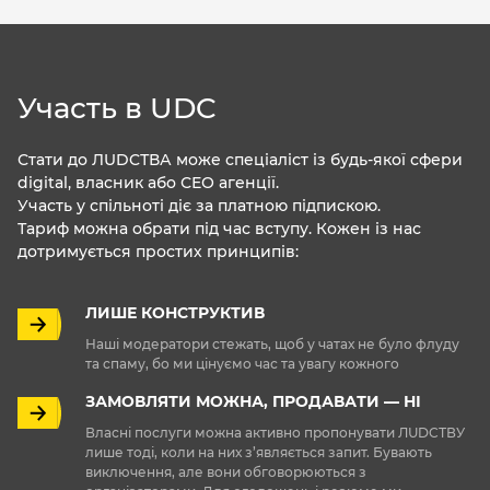
Участь в UDC
Стати до ЛUDCТВА може спеціаліст із будь-якої сфери
digital, власник або СЕО агенції.
Участь у спільноті діє за платною підпискою.
Тариф можна обрати під час вступу. Кожен із нас
дотримується простих принципів:
ЛИШЕ КОНСТРУКТИВ
Наші модератори стежать, щоб у чатах не було флуду
та спаму, бо ми цінуємо час та увагу кожного
ЗАМОВЛЯТИ МОЖНА, ПРОДАВАТИ — НІ
Власні послуги можна активно пропонувати ЛUDCТВУ
лише тоді, коли на них з’являється запит. Бувають
виключення, але вони обговорюються з