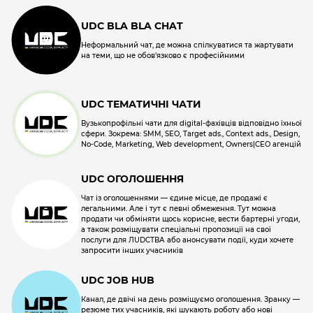
UDC BLA BLA CHAT
Неформальний чат, де можна спілкуватися та жартувати
на теми, що не обов’язково є професійними
UDC ТЕМАТИЧНІ ЧАТИ
Вузькопрофільні чати для digital-фахівців відповідно їхньої
сфери. Зокрема: SMM, SEO, Target ads., Context ads., Design,
No-Code, Marketing, Web development, Owners|CEO агенцій
UDC ОГОЛОШЕННЯ
Чат із оголошеннями — єдине місце, де продажі є
легальними. Але і тут є певні обмеження. Тут можна
продати чи обміняти щось корисне, вести бартерні угоди,
а також розміщувати спеціальні пропозиції на свої
послуги для ЛUDCТВА або анонсувати події, куди хочете
запросити інших учасників
UDC JOB HUB
Канал, де двічі на день розміщуємо оголошення. Зранку —
резюме тих учасників, які шукають роботу або нові