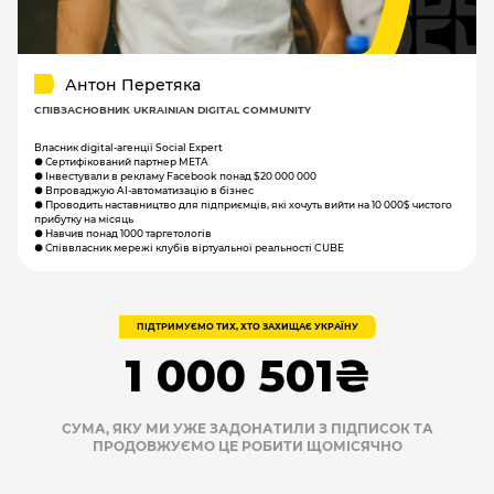
Антон Перетяка
СПІВЗАСНОВНИК UKRAINIAN DIGITAL COMMUNITY
Власник digital-агенції Social Expert
● Сертифікований партнер META
● Інвестували в рекламу Facebook понад $20 000 000
● Впроваджую AI-автоматизацію в бізнес
● Проводить наставництво для підприємців, які хочуть вийти на 10 000$ чистого
прибутку на місяць
● Навчив понад 1000 таргетологів
● Співвласник мережі клубів віртуальної реальності CUBE
ПІДТРИМУЄМО ТИХ, ХТО ЗАХИЩАЄ УКРАЇНУ
1 000 501₴
СУМА, ЯКУ МИ УЖЕ ЗАДОНАТИЛИ З ПІДПИСОК ТА
ПРОДОВЖУЄМО ЦЕ РОБИТИ ЩОМІСЯЧНО