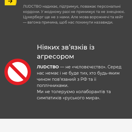
ЛUDCТВО надихає, підтримує, поважає персональні
кордони. У жодному разі не принижує та не знецінює.
Цукерберг ще не з нами. Але мова ворожнечі та хейт
— вагома причина, щоб нас покинути назавжди.
Ніяких зв’язків із
агресором
ЛUDCТВО
— не «чєловєчєство». Серед
нас немає і не буде тих, хто будь-яким
чином пов’язаний з РФ та її
поплічниками.
Ми не толеруємо колаборантів та
симпатиків «руського мира».