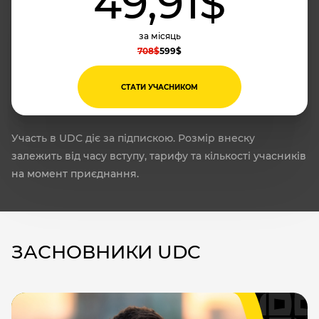
49,91$
за місяць
708$
599$
СТАТИ УЧАСНИКОМ
Участь в UDC діє за підпискою. Розмір внеску
залежить від часу вступу, тарифу та кількості учасників
на момент приєднання.
ЗАСНОВНИКИ UDC