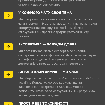
організаторами. Для оголошень і резюме ми
створили два окремих чати.
У КОЖНОГО ЧАТУ СВОЯ ТЕМА
Ми створили різні за тематикою та спеціалізацією
чати. Посилили їх автоматизованими інструментами
інформування. Все зручно і логічно. Під час
спілкування ми просимо дотримуватися змісту
каналів.
ЕКСПЕРТИЗА — ЗАВЖДИ ДОБРЕ
Ми постійно залучаємо експертів до онлайн-
спілкування в різних форматах. Ми вітаємо та цінуємо
вашу фахову думку. Але відповідальність за її
достовірність перед ЛUDCТВОМ несете ви.
АВТОРИ БАЗИ ЗНАНЬ — МИ САМІ
Ми збираємо весь експертний контент в нашій базі та
постійно її оновлюємо. Усе корисне, що ви
висловлювали всередині ЛUDCТВА, може її
поповнити. Отже, за замовчуванням, ми розуміємо,
що ви дали нам на це дозвіл.
ПРОСТІР БЕЗ ТОКСИЧНОСТІ