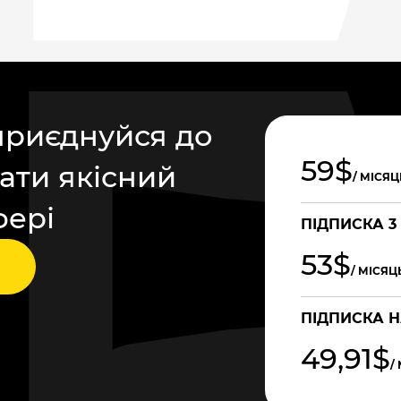
приєднуйся до
59$
ати якісний
/ МІСЯЦ
фері
ПІДПИСКА 3
53$
/ МІСЯЦ
ПІДПИСКА Н
49,91$
/