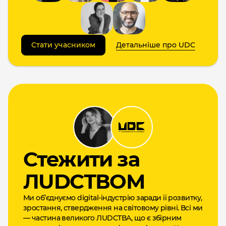
Стати учасником
Детальніше про UDC
Cтежити за
ЛUDCТВОМ
Ми об’єднуємо digital-індустрію заради її розвитку,
зростання, ствердження на світовому рівні. Всі ми
— частина великого ЛUDCТВА, що є збірним