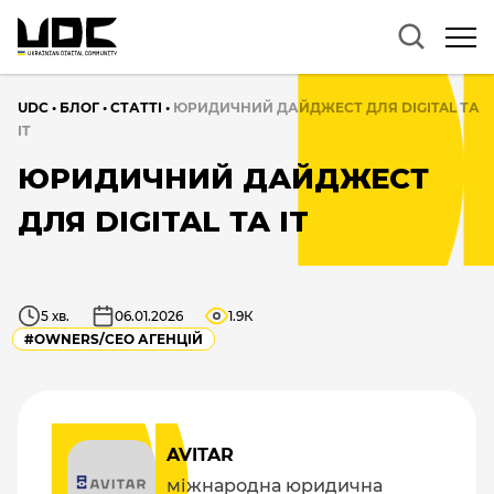
UDC
•
БЛОГ
•
CТАТТІ
•
ЮРИДИЧНИЙ ДАЙДЖЕСТ ДЛЯ DIGITAL ТА
IT
ЮРИДИЧНИЙ ДАЙДЖЕСТ
ДЛЯ DIGITAL ТА IT
5 хв.
06.01.2026
1.9К
#OWNERS/СEO АГЕНЦІЙ
AVITAR
міжнародна юридична