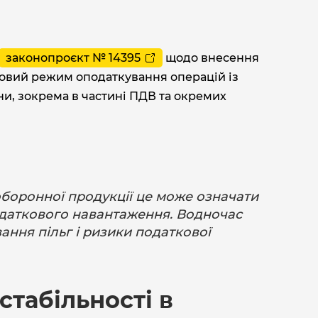
законопроєкт № 14395
щодо внесення
ьговий режим оподаткування операцій із
ни, зокрема в частині ПДВ та окремих
оборонної продукції це може означати
одаткового навантаження. Водночас
вання пільг і ризики податкової
стабільності в