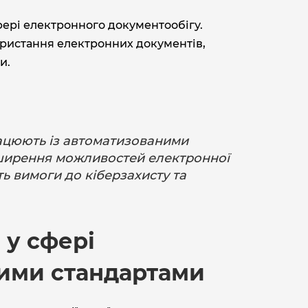
фері електронного документообігу.
ристання електронних документів,
и.
працюють із автоматизованими
зширення можливостей електронної
ь вимоги до кіберзахисту та
 у сфері
кими стандартами