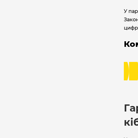
У па
Зако
цифр
Ко
Га
кі