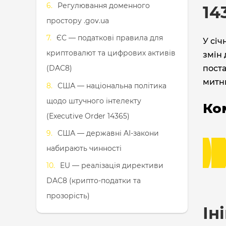
Регулювання доменного
14
простору .gov.ua
ЄС — податкові правила для
У січ
криптовалют та цифрових активів
змін 
поста
(DAC8)
митни
США — національна політика
щодо штучного інтелекту
Ко
(Executive Order 14365)
США — державні AI-закони
набирають чинності
EU — реалізація директиви
DAC8 (крипто-податки та
прозорість)
Ін