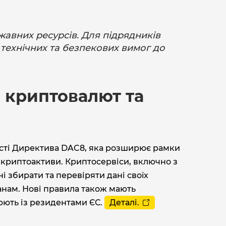
жавних ресурсів. Для підрядників
ехнічних та безпекових вимог до
 криптовалют та
ності Директива DAC8, яка розширює рамки
 криптоактиви. Криптосервіси, включно з
 збирати та перевіряти дані своїх
ганам. Нові правила також мають
юють із резидентами ЄС.
Деталі.