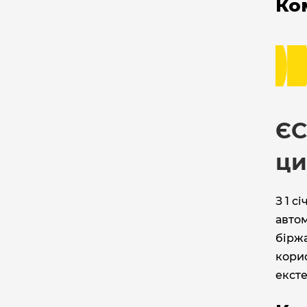
Ко
ЄС
ци
З 1 с
автом
біржа
корис
ексте