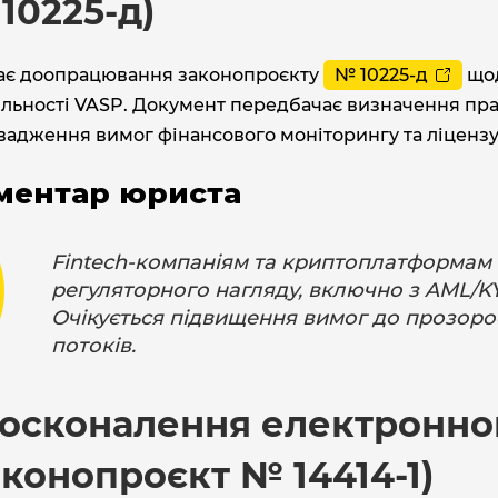
10225-д)
ає доопрацювання законопроєкту
№ 10225-д
щод
яльності VASP. Документ передбачає визначення пра
вадження вимог фінансового моніторингу та ліценз
ментар юриста
Fintech-компаніям та криптоплатформам 
регуляторного нагляду, включно з AML/KY
Очікується підвищення вимог до прозорос
потоків.
осконалення електронно
аконопроєкт № 14414-1)