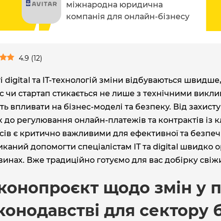
міжнародна юридична
компанія
для онлайн-бізнесу
4.9
(
12
)
ті digital та IT-технологій зміни відбуваються швидш
с чи стартап стикається не лише з технічними виклик
ь впливати на бізнес-моделі та безпеку. Від захисту
 до регулювання онлайн-платежів та контрактів із
ів є критично важливими для ефективної та безпеч
каний допомогти спеціалістам IT та digital швидко 
винах. Вже традиційно готуємо для вас добірку свіж
конопроєкт щодо змін у 
конодавстві для сектору 