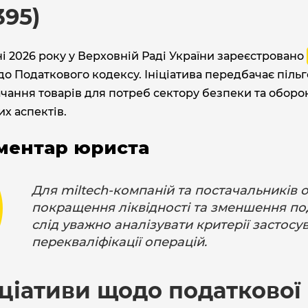
395)
ні 2026 року у Верховній Раді України зареєстровано
до Податкового кодексу. Ініціатива передбачає піл
чання товарів для потреб сектору безпеки та оборо
х аспектів.
ментар юриста
Для miltech-компаній та постачальників 
покращення ліквідності та зменшення п
слід уважно аналізувати критерії застосу
перекваліфікації операцій.
іціативи щодо податкової 