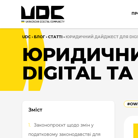
ПР
UDC
•
БЛОГ
•
CТАТТІ
•
ЮРИДИЧНИЙ ДАЙДЖЕСТ ДЛЯ DIGIT
ЮРИДИЧНИ
DIGITAL ТА 
#OWN
Зміст
Законопроєкт щодо змін у
податковому законодавстві для