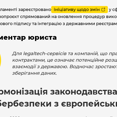
рламенті зареєстровано
ініціативу щодо змін
у с
нопроєкт спрямований на оновлення процедур вико
ового підпису та інтеграцію з державними реєстрам
ментар юриста
Для legaltech-сервісів та компаній, що 
контрактами, це означає потенційне ро
взаємодії з державою. Водночас зростают
зберігання даних.
рмонізація законодавства
бербезпеки з європейсь