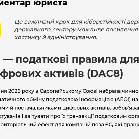
ментар юриста
Це важливий крок для кіберстійкості дер
державного сектору можливе посилення т
хостингу й адміністрування.
 — податкові правила для
фрових активів (DAC8)
ічня 2026 року в Європейському Союзі набрала чин
атичного обміну податковою інформацією (AEOI) на
ми й постачальниками цифрових активів, зобов’язані
тувачів і звітувати про їх транзакції податковим ор
риторіальний ефект для компаній поза ЄС, які прац