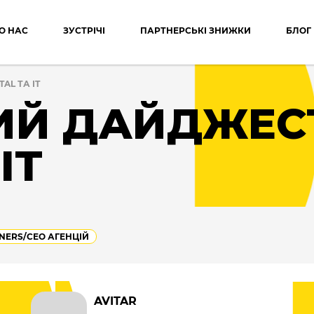
О НАС
ЗУСТРІЧІ
ПАРТНЕРСЬКІ ЗНИЖКИ
БЛОГ
AL ТА IT
Й ДАЙДЖЕС
IT
ERS/СEO АГЕНЦІЙ
AVITAR