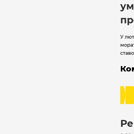
ум
пр
У лю
морат
ставо
Ко
Ре