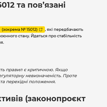
012 та пов’язані
(зокрема № 15012)
, які передбачають
оєнного стану. Йдеться про стабільність
я.
ність правил є критичною. Якщо
регуляторну невизначеність. Проте
та перехідні положення.
тивів (законопроєкт