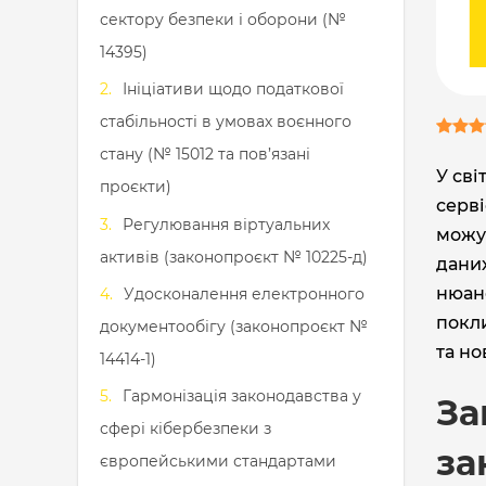
сектору безпеки і оборони (№
14395)
Ініціативи щодо податкової
стабільності в умовах воєнного
стану (№ 15012 та пов’язані
У сві
проєкти)
серві
Регулювання віртуальних
можут
активів (законопроєкт № 10225-д)
даних
нюанс
Удосконалення електронного
покли
документообігу (законопроєкт №
та но
14414-1)
Гармонізація законодавства у
За
сфері кібербезпеки з
за
європейськими стандартами