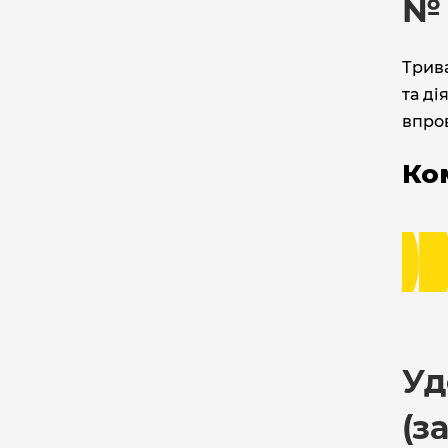
№ 
Трив
та ді
впро
Ко
Уд
(з