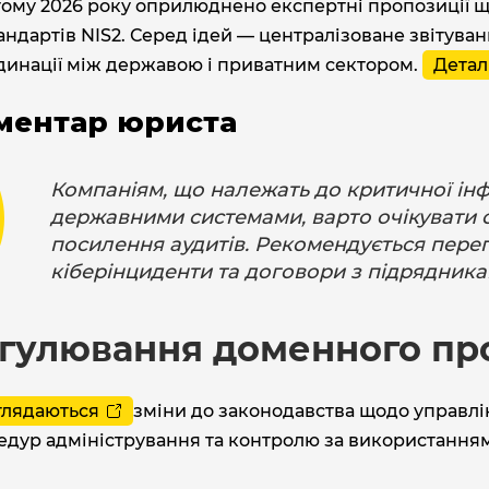
ому 2026 року оприлюднено експертні пропозиції що
андартів NIS2. Серед ідей — централізоване звітува
динації між державою і приватним сектором.
Деталі
ментар юриста
Компаніям, що належать до критичної ін
державними системами, варто очікувати 
посилення аудитів. Рекомендується пере
кіберінциденти та договори з підрядника
гулювання доменного про
глядаються
зміни до законодавства щодо управлін
едур адміністрування та контролю за використанням