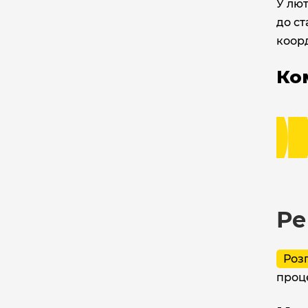
У лют
до ст
коор
Ко
Ре
Роз
проц