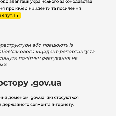
до адаптації українського законодавства
ння про кіберінциденти та посилення
 є тут.
фраструктури або працюють із
обов’язкового інцидент-репортингу та
глянути політики реагування на
ми.
стору .gov.ua
ня доменом .gov.ua, які стосуються
 державного сегмента Інтернету.