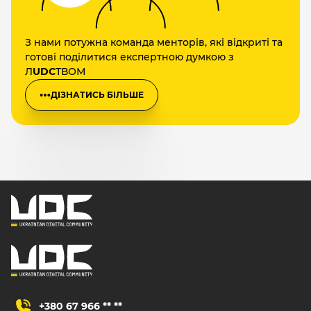
З нами потужна команда менторів, які відкриті та
готові поділитися експертною думкою з
Л
UDC
ТВОМ
ДІЗНАТИСЬ БІЛЬШЕ
+380 67 966 ** **