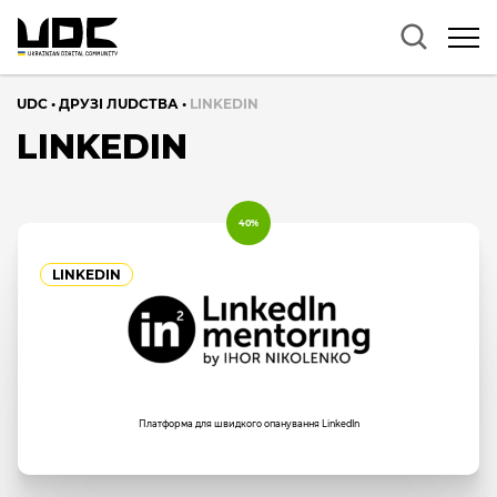
UDC
•
ДРУЗІ ЛUDCТВА
•
LINKEDIN
LINKEDIN
40%
LINKEDIN
Платформа для швидкого опанування LinkedIn