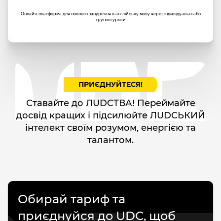
Онлайн-платформа для повного занурення в англійську мову через індивідуальні або
групові уроки
ПРИЄДНУЙТЕСЯ!
Ставайте до ЛUDCТВА! Переймайте
досвід кращих і підсилюйте ЛUDCЬКИЙ
інтелект своїм розумом, енергією та
талантом.
Обирай тариф та
приєднуйся до UDC, щоб