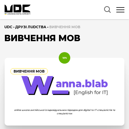
UDC
•
ДРУЗІ ЛUDCТВА
•
ВИВЧЕННЯ МОВ
ВИВЧЕННЯ МОВ
10%
ВИВЧЕННЯ МОВ
online школа англійської із індивідуальним підходом для digital та ІТ-спеціалістів та
спеціалісток