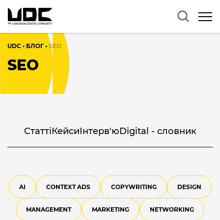
UDC
•
БЛОГ
•
SEO
SEO
Cтатті
Кейси
Інтерв'ю
Digital - словник
AI
CONTEXT ADS
COPYWRITING
DESIGN
MANAGEMENT
MARKETING
NETWORKING