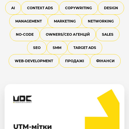
AI
CONTEXT ADS
COPYWRITING
DESIGN
MANAGEMENT
MARKETING
NETWORKING
NO-CODE
OWNERS/СEO АГЕНЦІЙ
SALES
SEO
SMM
TARGET ADS
WEB-DEVELOPMENT
ПРОДАЖІ
ФІНАНСИ