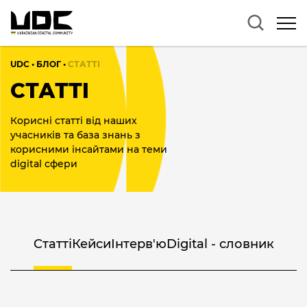
UDC
•
БЛОГ
•
CТАТТІ
CТАТТІ
Корисні статті від наших
учасників та база знань з
корисними інсайтами на теми
digital сфери
Cтатті
Кейси
Інтерв'ю
Digital - словник