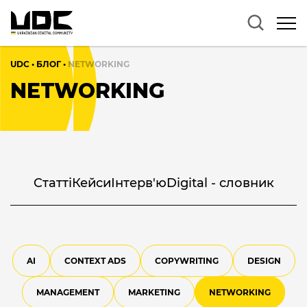
UDC
•
БЛОГ
•
NETWORKING
NETWORKING
Cтатті
Кейси
Інтерв'ю
Digital - словник
AI
CONTEXT ADS
COPYWRITING
DESIGN
MANAGEMENT
MARKETING
NETWORKING