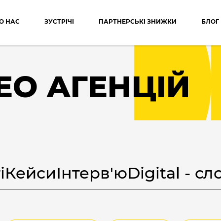
О НАС
ЗУСТРІЧІ
ПАРТНЕРСЬКІ ЗНИЖКИ
БЛОГ
EO АГЕНЦІЙ
і
Кейси
Інтерв'ю
Digital - с