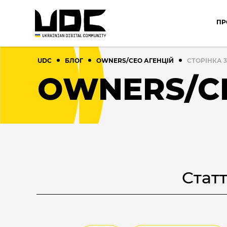
ПР
UDC
БЛОГ
OWNERS/СEO АГЕНЦІЙ
СТОРІНКА 3
OWNERS/С
Cтатт