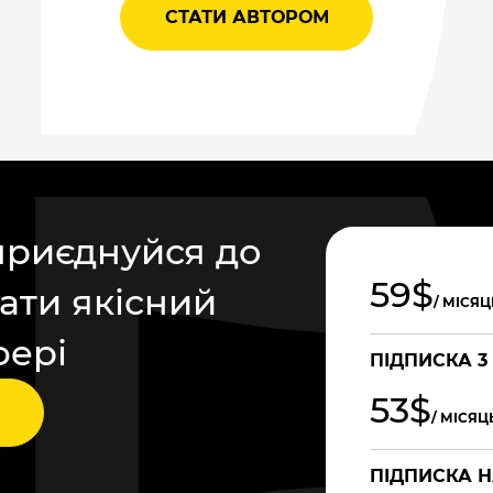
СТАТИ АВТОРОМ
приєднуйся до
59$
ати якісний
/ МІСЯЦ
фері
ПІДПИСКА 3
53$
/ МІСЯЦ
ПІДПИСКА Н