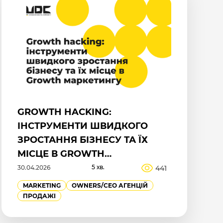
GROWTH HACKING:
ІНСТРУМЕНТИ ШВИДКОГО
ЗРОСТАННЯ БІЗНЕСУ ТА ЇХ
МІСЦЕ В GROWTH
МАРКЕТИНГУ
5 хв.
441
30.04.2026
MARKETING
OWNERS/СEO АГЕНЦІЙ
ПРОДАЖІ