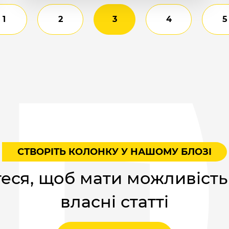
1
2
3
4
5
СТВОРІТЬ КОЛОНКУ У НАШОМУ БЛОЗІ
еся, щоб мати можливість
власні статті