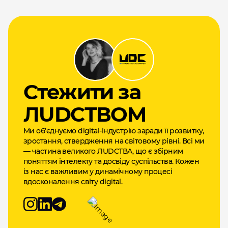
Cтежити за
ЛUDCТВОМ
Ми об’єднуємо digital-індустрію заради її розвитку,
зростання, ствердження на світовому рівні. Всі ми
— частина великого ЛUDCТВА, що є збірним
поняттям інтелекту та досвіду суспільства. Кожен
із нас є важливим у динамічному процесі
вдосконалення світу digital.