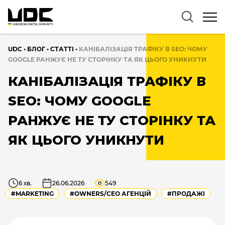
UDC
•
БЛОГ
•
CТАТТІ
•
КАНІБАЛІЗАЦІЯ ТРАФІКУ В SEO: ЧОМУ
GOOGLE РАНЖУЄ НЕ ТУ СТОРІНКУ ТА ЯК ЦЬОГО УНИКНУТИ
КАНІБАЛІЗАЦІЯ ТРАФІКУ В
SEO: ЧОМУ GOOGLE
РАНЖУЄ НЕ ТУ СТОРІНКУ ТА
ЯК ЦЬОГО УНИКНУТИ
6 хв.
26.06.2026
549
#MARKETING
#OWNERS/СEO АГЕНЦІЙ
#ПРОДАЖІ