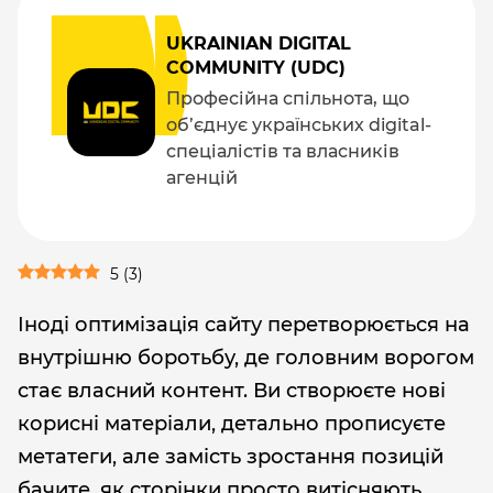
UKRAINIAN DIGITAL
COMMUNITY (UDC)
Професійна спільнота, що
об’єднує українських digital-
спеціалістів та власників
агенцій
5
(
3
)
Іноді оптимізація сайту перетворюється на
внутрішню боротьбу, де головним ворогом
стає власний контент. Ви створюєте нові
корисні матеріали, детально прописуєте
метатеги, але замість зростання позицій
бачите, як сторінки просто витісняють