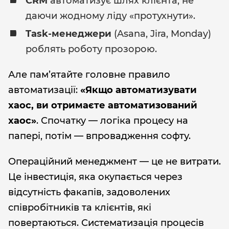
CRM
автоматизує шлях клієнта, не
даючи жодному ліду «протухнути».
Task-менеджери
(Asana, Jira, Monday)
роблять роботу прозорою.
Але пам’ятайте головне правило
автоматизації:
«Якщо автоматизувати
хаос, ви отримаєте автоматизований
хаос»
. Спочатку — логіка процесу на
папері, потім — впровадження софту.
Операційний менеджмент — це не витрати.
Це інвестиція, яка окупається через
відсутність факапів, задоволених
співробітників та клієнтів, які
повертаються. Систематизація процесів