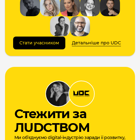
Стати учасником
Детальніше про UDC
Cтежити за
ЛUDCТВОМ
Ми об’єднуємо digital-індустрію заради її розвитку,