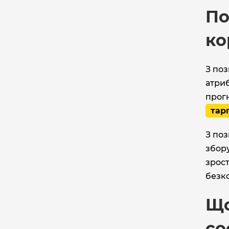
По
ко
З поз
атриб
прогн
тар
З поз
збору
зрост
безко
Що
co