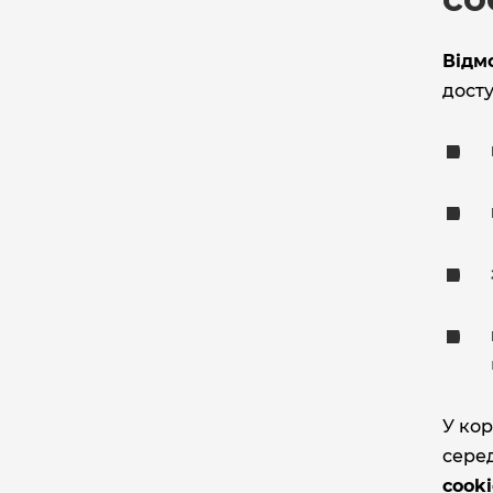
Відмо
досту
У кор
серед
cook