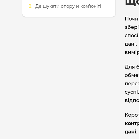
Що
Де шукати опору й ком’юніті
Почні
збері
спосі
дані.
вимір
Для б
обмеж
персо
сусп
відпо
Корот
конт
дані
.