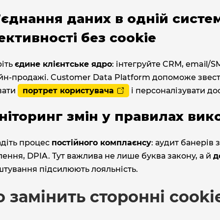
’єднання даних в одній систем
ективності без cookie
ріть
єдине клієнтське ядро
: інтегруйте CRM, email/SM
н‑продажі. Customer Data Platform допоможе звест
вати
портрет користувача
і персоналізувати до
ніторинг змін у правилах вик
адіть процес
постійного комплаєнсу
: аудит банерів 
ення, DPIA. Тут важлива не лише буква закону, а й
д
штування підсилюють лояльність.
 замінить сторонні cookie