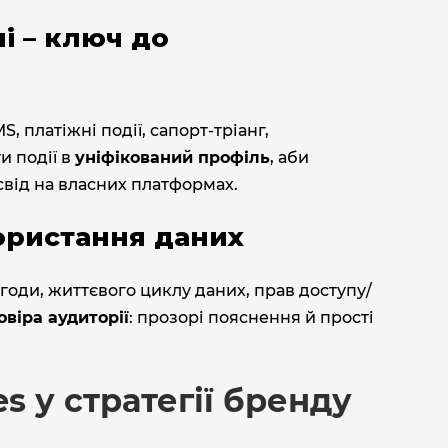
і – ключ до
S, платіжні події, сапорт‑тріанг,
и події в
уніфікований профіль
, аби
свід на власних платформах.
ористання даних
згоди, життєвого циклу даних, прав доступу/
овіра аудиторії
: прозорі пояснення й прості
s у стратегії бренду