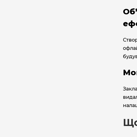
Об
еф
Ство
офлай
буду
Мо
Закл
видал
нала
Що