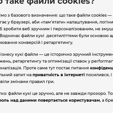
 таке файли cookies?
мо з базового визначення: що таке файли cookies — 
гає у браузері, аби «пам’ятати» налаштування, логіни
б зробити веб зручним і персоналізованим, не змуш
 Водночас файли кукі десятиліттями були основою а
ювання конверсій і ретаргетингу.
ізнесу кукі файли — це історично зручний інструмен
ень, ретаргетингу та оптимізації ставок у performa
налізація. Проте саме тут постає питання
конфіденц
ільний запит на
приватність в інтернеті
посилився, і
віли змінами правил гри.
ко: файли кукі це зручно, але не завжди прозоро. Т
роль над даними повертається користувачам
, а б