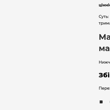
цінні
Суть:
трима
Ма
ма
Нижч
Зб
Перех