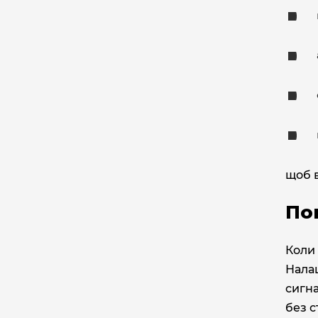
щоб 
По
Коли 
Налаш
сигна
без с