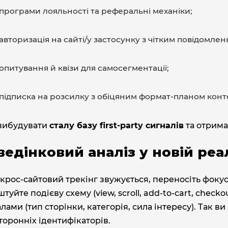
програми лояльності та реферальні механіки;
авторизація на сайті/у застосунку з чітким повідомле
опитування й квізи для самосегментації;
підписка на розсилку з обіцяним формат‑планом конт
вибудувати
сталу базу first‑party сигналів
та отрима
ведінковий аналіз у новій реа
крос‑сайтовий трекінг звужується, переносіть фоку
туйте подієву схему (view, scroll, add‑to‑cart, checko
лами (тип сторінки, категорія, сила інтересу). Так 
торонніх ідентифікаторів.