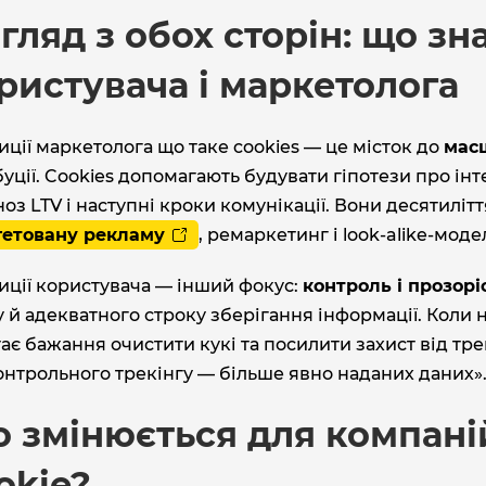
гляд з обох сторін: що зн
ристувача і маркетолога
иції маркетолога що таке cookies — це місток до
масш
уції. Cookies допомагають будувати гіпотези про інте
оз LTV і наступні кроки комунікації. Вони десятилі
гетовану рекламу
, ремаркетинг і look‑alike‑модел
иції користувача — інший фокус:
контроль і прозорі
 й адекватного строку зберігання інформації. Коли
ає бажання очистити кукі та посилити захист від тр
нтрольного трекінгу — більше явно наданих даних»
 змінюється для компаній
okie?