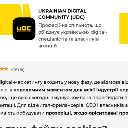
UKRAINIAN DIGITAL
COMMUNITY (UDC)
Професійна спільнота, що
об’єднує українських digital-
спеціалістів та власників
агенцій
4.9
(
15
)
digital‑маркетингу входить у нову фазу, де відмова в
ллю, а
переломним моментом для всієї індустрії пер
e, і це вже сьогодні змушує компанії переглядати пі
нтації. Для діджитал‑фрилансерів, CEO і власників 
ивість побудувати
прозоріші, згодо‑орієнтовані п