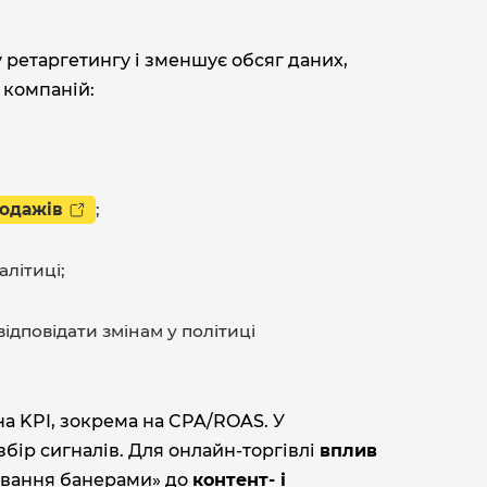
 ретаргетингу і зменшує обсяг даних,
 компаній:
одажів
;
алітиці;
відповідати змінам у політиці
на KPI, зокрема на CPA/ROAS. У
бір сигналів. Для онлайн-торгівлі
вплив
дування банерами» до
контент‑ і