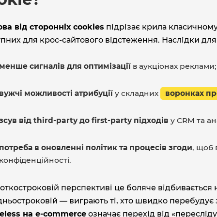
ва від сторонніх cookies
підрізає крила класичному
пних для крос‑сайтового відстеження. Наслідки для
менше сигналів для оптимізації
в аукціонах реклами;
вужчі можливості атрибуції
у складних
воронках пр
зсув від third‑party до first‑party підходів
у CRM та ан
потреба в оновленні політик та процесів згоди
, щоб 
конфіденційності.
откостроковій перспективі це боляче відбивається 
ньостроковій — виграють ті, хто швидко перебудує з
ieless на e‑commerce
означає перехід від «переслі