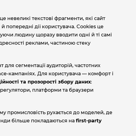
це невеликі текстові фрагменти, які сайт
 й попередні дії користувача. Cookies це
уючи людину щоразу вводити одні й ті самі
дресності реклами, частиною стеку
т для сегментації аудиторій, частотних
nce‑кампаніях. Для користувача — комфорт і
ійності та прозорості збору даних
:
 регулятори, платформи та браузери
ому промисловість рухається до моделей, де
ренди більше покладаються на
first‑party