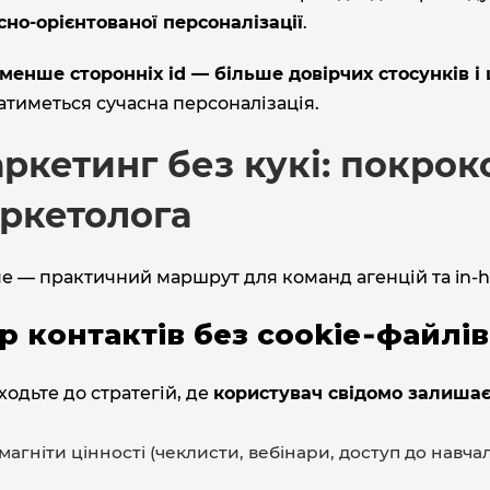
сно‑орієнтованої персоналізації
.
менше сторонніх id — більше довірчих стосунків і 
тиметься сучасна персоналізація.
ркетинг без кукі: покрок
ркетолога
е — практичний маршрут для команд агенцій та in‑h
ір контактів без cookie‑файлів
одьте до стратегій, де
користувач свідомо залишає
магніти цінності (чеклисти, вебінари, доступ до навчал