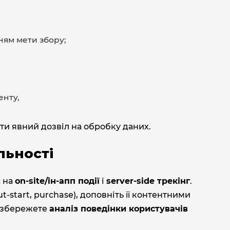
нням мети збору;
енту,
ти явний дозвіл на обробку даних.
льності
с на
on‑site/ін‑апп події
і
server‑side трекінг
.
ut‑start, purchase), доповніть її контентними
ви збережете
аналіз поведінки користувачів