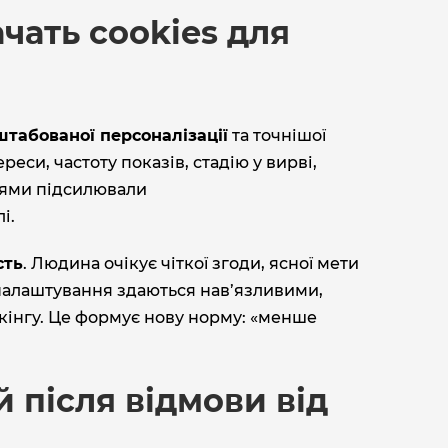
ачать cookies для
табованої персоналізації
та точнішої
реси, частоту показів, стадію у вирві,
ттями підсилювали
і.
сть
. Людина очікує чіткої згоди, ясної мети
 налаштування здаються нав’язливими,
екінгу. Це формує нову норму: «менше
.
 після відмови від