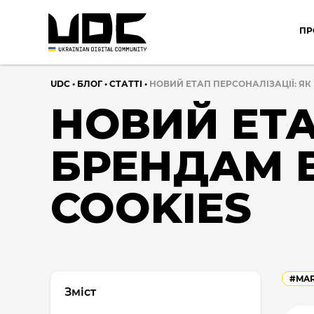
ПР
UDC
•
БЛОГ
•
CТАТТІ
•
НОВИЙ ЕТАП ПЕРСОНАЛІЗАЦІЇ: Я
НОВИЙ ЕТА
БРЕНДАМ 
COOKIES
#MAR
Зміст