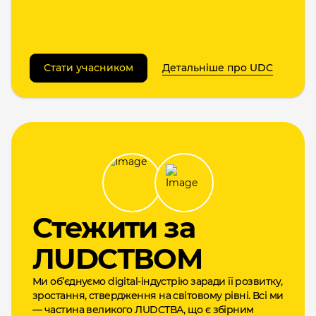
Стати учасником
Детальніше про UDC
Cтежити за
ЛUDCТВОМ
Ми об’єднуємо digital-індустрію заради її розвитку,
зростання, ствердження на світовому рівні. Всі ми
— частина великого ЛUDCТВА, що є збірним