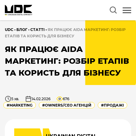
UDC
•
БЛОГ
•
CТАТТІ
•
ЯК ПРАЦЮЄ AIDA МАРКЕТИНГ: РОЗБІР
ЕТАПІВ ТА КОРИСТЬ ДЛЯ БІЗНЕСУ
ЯК ПРАЦЮЄ AIDA
МАРКЕТИНГ: РОЗБІР ЕТАПІВ
ТА КОРИСТЬ ДЛЯ БІЗНЕСУ
5 хв.
14.02.2026
676
#MARKETING
#OWNERS/СEO АГЕНЦІЙ
#ПРОДАЖІ