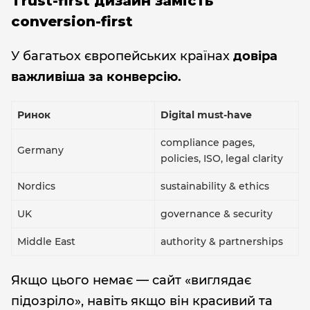
Trust-first дизайн замість
conversion-first
У багатьох європейських країнах
довіра
важливіша за конверсію.
Ринок
Digital must-have
compliance pages,
Germany
policies, ISO, legal clarity
Nordics
sustainability & ethics
UK
governance & security
Middle East
authority & partnerships
Якщо цього немає — сайт «виглядає
підозріло», навіть якщо він красивий та