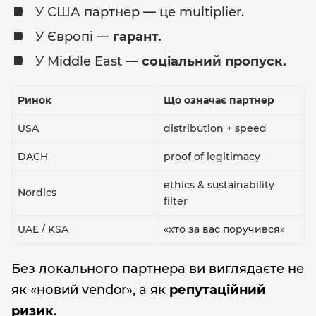
У США партнер — це multiplier.
У Європі —
гарант.
У Middle East —
соціальний пропуск.
Ринок
Що означає партнер
USA
distribution + speed
DACH
proof of legitimacy
ethics & sustainability
Nordics
filter
UAE / KSA
«хто за вас поручився»
Без локального партнера ви виглядаєте не
як «новий vendor», а як
репутаційний
ризик
.