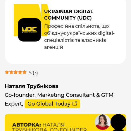
UKRAINIAN DIGITAL
COMMUNITY (UDC)
Професійна спільнота, що
об’єднує українських digital-
спеціалістів та власників
агенцій
5
(
3
)
Наталя Трубнікова
Co-founder, Marketing Consultant & GTM
Expert,
Go Global Today