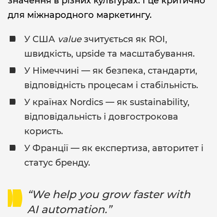
значення в різних культурах. І це критично
для міжнародного маркетингу.
У США
value
зчитується як ROI,
швидкість, upside та масштабування.
У Німеччині — як безпека, стандарти,
відповідність процесам і стабільність.
У країнах Nordics — як sustainability,
відповідальність і довгострокова
користь.
У Франції — як експертиза, авторитет і
статус бренду.
“We help you grow faster with
AI automation.”