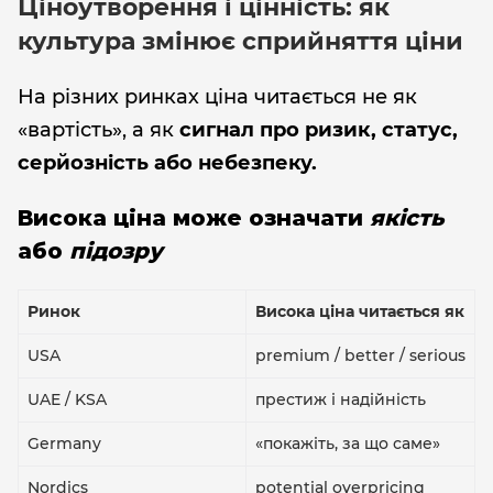
Ціноутворення і цінність: як
культура змінює сприйняття ціни
На різних ринках ціна читається не як
«вартість», а як
сигнал про ризик, статус,
серйозність або небезпеку.
Висока ціна може означати
якість
або
підозру
Ринок
Висока ціна читається як
USA
premium / better / serious
UAE / KSA
престиж і надійність
Germany
«покажіть, за що саме»
Nordics
potential overpricing