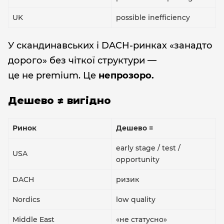
UK
possible inefficiency
У скандинавських і DACH-ринках «занадто
дорого» без чіткої структури —
це не premium. Це
непрозоро.
Дешево ≠ вигідно
Ринок
Дешево =
early stage / test /
USA
opportunity
DACH
ризик
Nordics
low quality
Middle East
«не статусно»