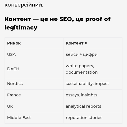
конверсійний.
Контент — це не SEO, це proof of
legitimacy
Ринок
Контент =
USA
кейси + цифри
white papers,
DACH
documentation
Nordics
sustainability, impact
France
essays, insights
UK
analytical reports
Middle East
reputation stories