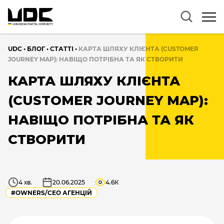
UDC
•
БЛОГ
•
CТАТТІ
•
КАРТА ШЛЯХУ КЛІЄНТА (CUSTOMER
JOURNEY MAP): НАВІЩО ПОТРІБНА ТА ЯК СТВОРИТИ
КАРТА ШЛЯХУ КЛІЄНТА
(CUSTOMER JOURNEY MAP):
НАВІЩО ПОТРІБНА ТА ЯК
СТВОРИТИ
4 хв.
20.06.2025
4.6К
#OWNERS/СEO АГЕНЦІЙ