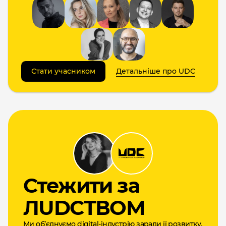
Стати учасником
Детальніше про UDC
Cтежити за
ЛUDCТВОМ
Ми об’єднуємо digital-індустрію заради її розвитку,