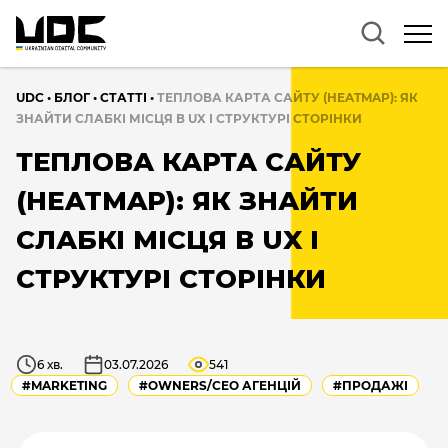
UDC
•
БЛОГ
•
CТАТТІ
•
ТЕПЛОВА КАРТА САЙТУ (HEATMAP): ЯК
ЗНАЙТИ СЛАБКІ МІСЦЯ В UX І СТРУКТУРІ СТОРІНКИ
ТЕПЛОВА КАРТА САЙТУ
(HEATMAP): ЯК ЗНАЙТИ
СЛАБКІ МІСЦЯ В UX І
СТРУКТУРІ СТОРІНКИ
6 хв.
03.07.2026
541
#MARKETING
#OWNERS/СEO АГЕНЦІЙ
#ПРОДАЖІ