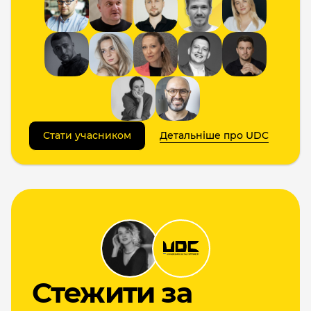
Стати учасником
Детальніше про UDC
Cтежити за