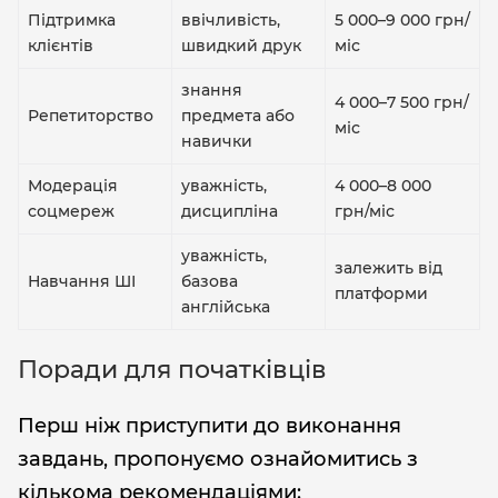
Підтримка
ввічливість,
5 000–9 000 грн/
клієнтів
швидкий друк
міс
знання
4 000–7 500 грн/
Репетиторство
предмета або
міс
навички
Модерація
уважність,
4 000–8 000
соцмереж
дисципліна
грн/міс
уважність,
залежить від
Навчання ШІ
базова
платформи
англійська
Поради для початківців
Перш ніж приступити до виконання
завдань, пропонуємо ознайомитись з
кількома рекомендаціями: