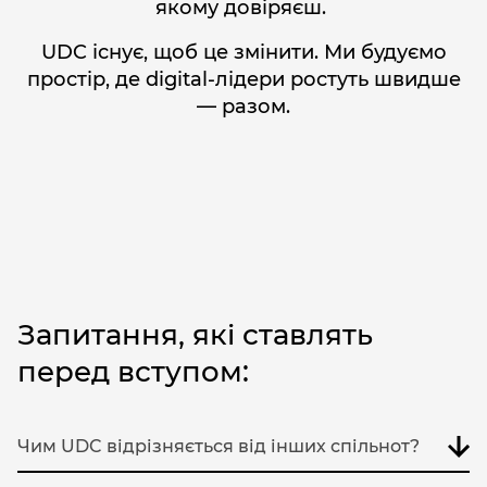
якому довіряєш.
UDC існує, щоб це змінити. Ми будуємо
простір, де digital-лідери ростуть швидше
— разом.
Запитання, які ставлять
перед вступом:
Чим UDC відрізняється від інших спільнот?
UDC — це не навчальний проєкт, не чат з мемами і не клуб для