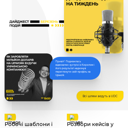
Привіт! Подивилась
відеозапис зустрічі із Кирилом і
його результат надихнув
переглянути свій профіль на
Upwork
Всі шляхи ведуть в UDC
Робочі шаблони і
Розбори кейсів у