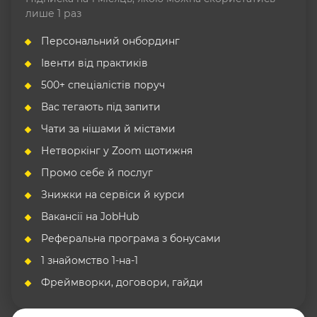
лише 1 раз
Персональний онбординг
Івенти від практиків
500+ спеціалістів поруч
Вас тегають під запити
Чати за нішами й містами
Нетворкінг у Zoom щотижня
Промо себе й послуг
Знижки на сервіси й курси
Вакансії на JobHub
Реферальна програма з бонусами
1 знайомство 1-на-1
Фреймворки, договори, гайди