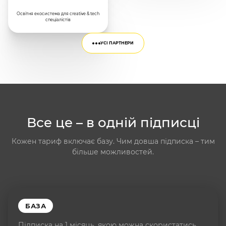
Освітня екосистема для creative & tech
спеціалістів
УСІ ПАРТНЕРИ
Все це – в одній підписці
Кожен тариф включає базу. Чим довша підписка – тим
більше можливостей.
БАЗА
Підписка на 1 місяць, якою можна скористатись