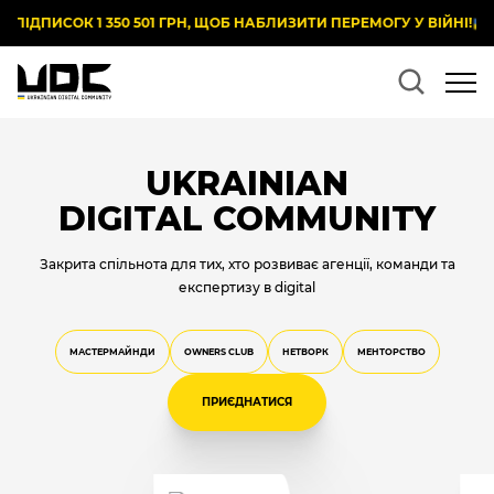
СОК 1 350 501 ГРН, ЩОБ НАБЛИЗИТИ ПЕРЕМОГУ У ВІЙНІ!
UKRAINIAN
DIGITAL COMMUNITY
Закрита спільнота для тих, хто розвиває агенції, команди та
експертизу в digital
МАСТЕРМАЙНДИ
OWNERS CLUB
НЕТВОРК
МЕНТОРСТВО
ПРИЄДНАТИСЯ