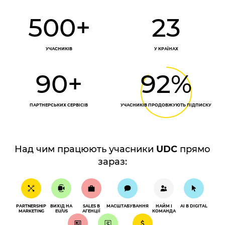
500+
23
УЧАСНИКІВ
У КРАЇНАХ
90+
92%
ПАРТНЕРСЬКИХ СЕРВІСІВ
УЧАСНИКІВ ПРОДОВЖУЮТЬ ПІДПИСКУ
Над чим працюють учасники
UDC
прямо
зараз:
PARTNERSHIP
ВИХІД НА
SALES В
МАСШТАБУВАННЯ
НАЙМ І
AI В DIGITAL
MARKETING
EU/US
АГЕНЦІЇ
КОМАНДА