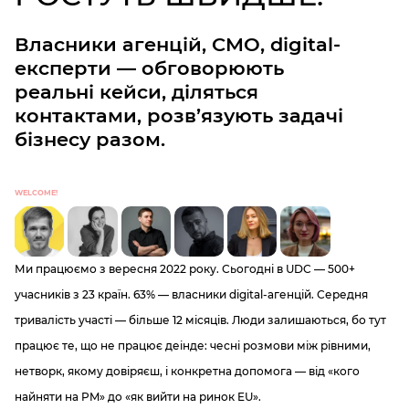
Власники агенцій, CMO, digital-
експерти — обговорюють
реальні кейси, діляться
контактами, розв’язують задачі
бізнесу разом.
WELCOME!
Ми працюємо з вересня 2022 року. Сьогодні в UDC — 500+
учасників з 23 країн. 63% — власники digital-агенцій. Середня
тривалість участі — більше 12 місяців. Люди залишаються, бо тут
працює те, що не працює деінде: чесні розмови між рівними,
нетворк, якому довіряєш, і конкретна допомога — від «кого
найняти на PM» до «як вийти на ринок EU».