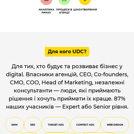
АНАЛІТИКА
ПРОЦЕСИ В
ЦІНОУТВОРЕННЯ
РИНКУ
АГЕНЦІЇ
Для кого UDC?
Для тих, хто будує та розвиває бізнес у
digital. Власники агенцій, CEO, Co-founders,
CMO, СOO, Head of Marketing, незалежні
консультанти — люди, які приймають
рішення і хочуть приймати їх краще. 87%
наших учасників — Expert або Senior рівня.
SMM
SEO
TARGET ADS
CONTEXT ADS
WEB DESIGN