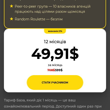
Peer-to-peer група — 10 власників агенцій
працюють над цілями разом щомісяця
Random Roulette — безлім
економія 21%
12 місяців
49,91$
за місяць
708$
599$
СТАТИ УЧАСНИКОМ
Тариф База, який діє 1 місяць — це ваш
ознайомлювальний період. Доступний один раз при