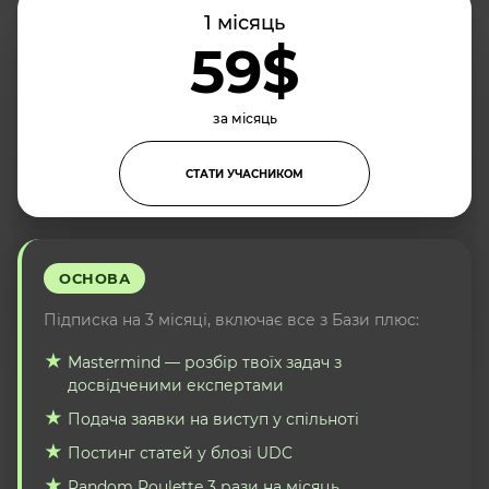
1 місяць
59$
за місяць
СТАТИ УЧАСНИКОМ
ОСНОВА
Підписка на 3 місяці, включає все з Бази плюс:
Mastermind — розбір твоїх задач з
досвідченими експертами
Подача заявки на виступ у спільноті
Постинг статей у блозі UDC
Random Roulette 3 рази на місяць