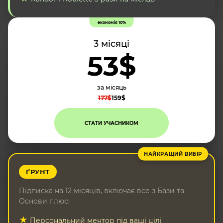
економія 10%
3 місяці
53$
за місяць
177$
159$
СТАТИ УЧАСНИКОМ
НАЙКРАЩИЙ ВИБІР
ҐРУНТ
Підписка на 12 місяців, включає все з Бази та
Основи плюс:
Персональний ментор під ваші цілі