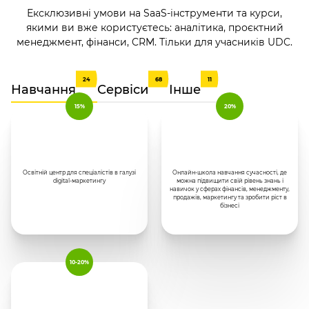
Ексклюзивні умови на SaaS-інструменти та курси,
якими ви вже користуєтесь: аналітика, проєктний
менеджмент, фінанси, CRM. Тільки для учасників UDC.
24
68
11
Навчання
Сервіси
Інше
15%
20%
Освітній центр для спеціалістів в галузі
Онлайн-школа навчання сучасності, де
digital-маркетингу
можна підвищити свій рівень знань і
навичок у сферах фінансів, менеджменту,
продажів, маркетингу та зробити ріст в
бізнесі
10-20%