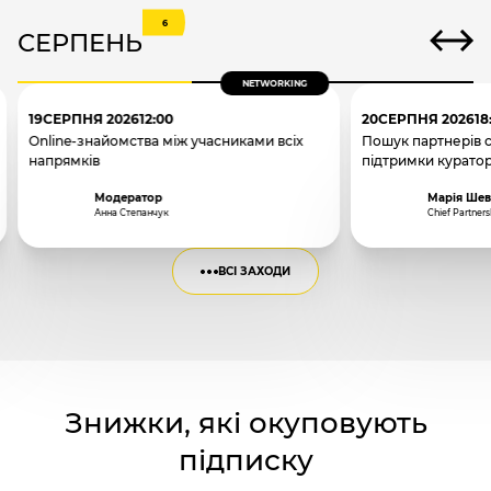
6
СЕРПЕНЬ
NETWORKING
19
СЕРПНЯ 2026
12:00
20
СЕРПНЯ 2026
18
Online-знайомства між учасниками всіх
Пошук партнерів 
напрямків
підтримки курато
Модератор
Марія Шев
Анна Степанчук
Chief Partners
ВСІ ЗАХОДИ
Знижки, які окуповують
підписку