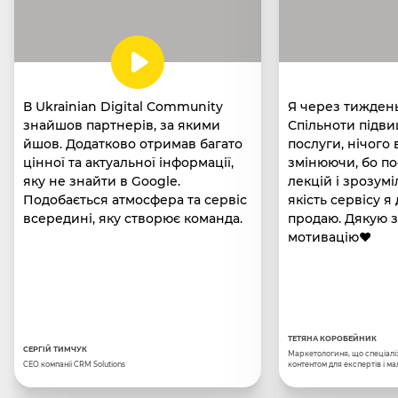
В Ukrainian Digital Community
Я через тиждень
знайшов партнерів, за якими
Спільноти підви
йшов. Додатково отримав багато
послуги, нічого 
цінної та актуальної інформації,
змінюючи, бо по
яку не знайти в Google.
лекцій і зрозумі
Подобається атмосфера та сервіс
якість сервісу 
всередині, яку створює команда.
продаю. Дякую з
мотивацію❤️
ТЕТЯНА КОРОБЕЙНИК
СЕРГІЙ ТИМЧУК
Маркетологиня, що спеціаліз
CEO компанії CRM Solutions
контентом для експертів і ма