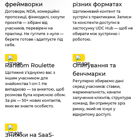
фреймворки
різних форматах
Договори, NDA, комерційні
Щотижневий контент та
пропозиції, фінмоделі, скоупи
зустрічі з практиками. Записи
проєктів — зібрані від
та конспекти доступні в
учасників, перевірені на
застосунку UDC Hub — щоб не
практиці. Не гуглите з нуля —
обирати між зустріччю і
берете готове і адаптуєте під
роботою.
себе.
Random Roulette
Опитування та
Щотижня з’єднуємо вас з
бенчмарки
іншим учасником для
Регулярно збираємо дані
знайомства 1-on-1. Не
серед учасників: ставки,
випадково — за анкетою, щоб
маржинальність, канали
розмова була корисною обом.
залучення клієнтів, структура
За рік — 50+ нових контактів,
команд. Ви отримуєте зріз
яких ви знаєте особисто.
ринку, який не існує у
відкритому доступі.
Знижки на SaaS-