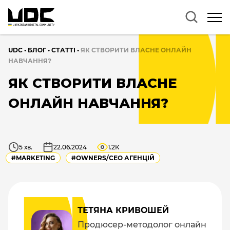
UDC
•
БЛОГ
•
CТАТТІ
•
ЯК СТВОРИТИ ВЛАСНЕ ОНЛАЙН
НАВЧАННЯ?
ЯК СТВОРИТИ ВЛАСНЕ
ОНЛАЙН НАВЧАННЯ?
5 хв.
22.06.2024
1.2К
#MARKETING
#OWNERS/СEO АГЕНЦІЙ
ТЕТЯНА КРИВОШЕЙ
Продюсер-методолог онлайн