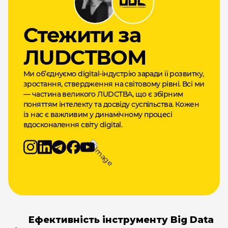
Cтежити за
ЛUDCТВОМ
Ми об’єднуємо digital-індустрію заради її розвитку,
зростання, ствердження на світовому рівні. Всі ми
— частина великого ЛUDCТВА, що є збірним
поняттям інтелекту та досвіду суспільства. Кожен
із нас є важливим у динамічному процесі
вдосконалення світу digital.
Ефективність інструменту Big Data