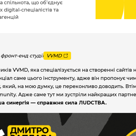
 спільнота, що об’єднує
 digital-спеціалістів та
агенцій
 фронт-енд студії
VVMD
ів VVMD, яка спеціалізується на створенні сайтів 
нціал саме цього інструменту, адже він пропонує чи
 який, на мою думку, це переконливо доводить. Вті
mmunity. Адже саме тут ми зустріли найкращих партн
а синергія — справжня сила ЛUDCТВА.