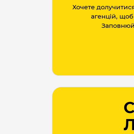
Хочете долучитися 
агенцій, що
Заповнюйт
C