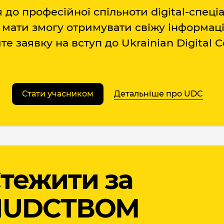
до професійної спільноти digital-спеціа
б мати змогу отримувати свіжу інформа
е заявку на вступ до Ukrainian Digital
Стати учасником
Детальніше про UDC
тежити за
ЛUDCТВОМ