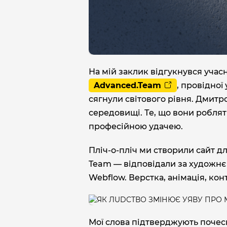
На мій заклик відгукнувся учасн
Advanced.Team
, провідної
сягнули світового рівня. Дмит
середовищі. Те, що вони робля
професійною удачею.
Пліч-о-пліч ми створили сайт д
Team — відповідали за художнє
Webflow. Верстка, анімація, ко
Мої слова підтверджують почесні