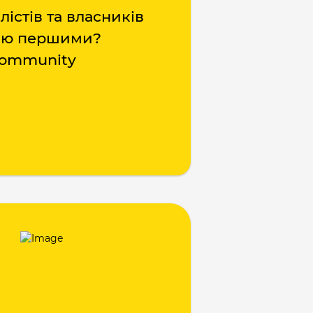
лістів та власників
цію першими?
 Community