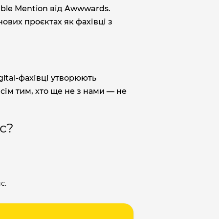
rable Mention від Awwwards.
нових проєктах як фахівці з
gital-фахівці утворюють
сім тим, хто ще не з нами — не
с?
с.