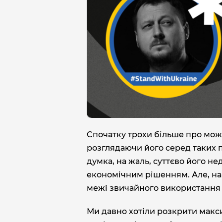
Cпочатку трохи більше про можл
розглядаючи його серед таких п
думка, на жаль, суттєво його не
економічним рішенням. Але, на в
межі звичайного використання ша
Ми давно хотіли розкрити макс