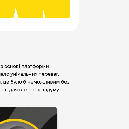
на основі платформи
мало унікальних переваг.
м, це було б неможливим без
ерів для втілення задуму —