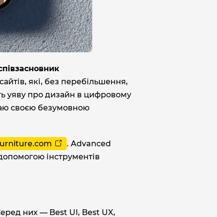
співзасновник
 сайтів, які, без перебільшення,
ть уяву про дизайн в цифровому
жаю своєю безумовною
urniture.com
. Advanced
 допомогою інструментів
еред них — Best UI, Best UX,