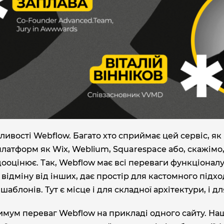
ивості Webflow. Багато хто сприймає цей сервіс, як
латформ як Wix, Weblium, Squarespace або, скажімо,
дооцінює. Так, Webflow має всі переваги функціоналу 
ідміну від інших, дає простір для кастомного підхо
блонів. Тут є місце і для складної архітектури, і дл
имум переваг Webflow на прикладі одного сайту. Н