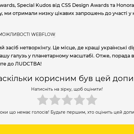
Awards, Special Kudos від CSS Design Awards та Hono
, ми отримали низку цікавих запрошень до участі у 
засіб нетворкінгу. Це місце, де кращі українські di
ашу галузь у планетарному масштабі. Отже, порада в
айте до ЛUDCТВА!
аскільки корисним був цей допи
Натисніть на зірку, щоб оцінити!
оки що немає голосів! Будьте першим, хто оцінить цей допи