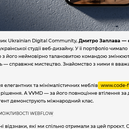
ик Ukrainian Digital Community,
Дмитро Заплава — 
 української студії веб-дизайну. У її портфоліо чимало
ро з його неймовірно талановитою командою змінюю
ть — справжнє мистецтво. Знайомство з ними я вва
ля елегантних та мінімалістичних меблів
www.code-f
 рішення. А VVMD — за його повноцінне втілення за
нтент демонструють міжнародний клас.
 відзнаки, які ми спільно отримали за цей проєкт. С