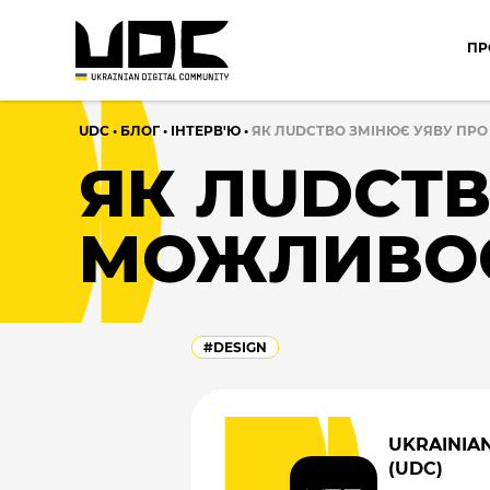
ПР
UDC
•
БЛОГ
•
ІНТЕРВ'Ю
•
ЯК ЛUDCТВО ЗМІНЮЄ УЯВУ ПР
ЯК ЛUDCТВ
МОЖЛИВОС
#DESIGN
UKRAINIA
(UDC)