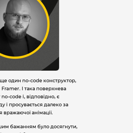
 ще один no-code конструктор,
 Framer. І така поверхнева
no-code і, відповідно, є
ду і просувається далеко за
я вражаючої анімації.
ашим бажанням було досягнути,