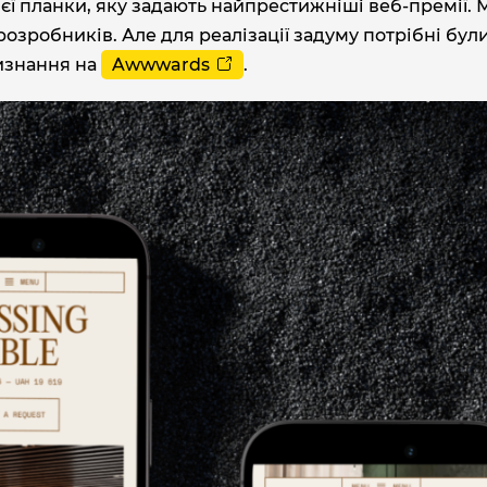
тієї планки, яку задають найпрестижніші веб-премії. 
озробників. Але для реалізації задуму потрібні бул
изнання на
Awwwards
.