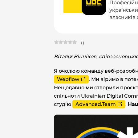
Професійна
українських
власників 
(
)
Віталій Вінніков, співзасновник
Я очолюю команду веб-розробник
Webflow
. Ми віримо в поте
Нещодавно ми створили проєкт,
спільноти Ukrainian Digital Co
студію
Advanced.Team
.
Наш