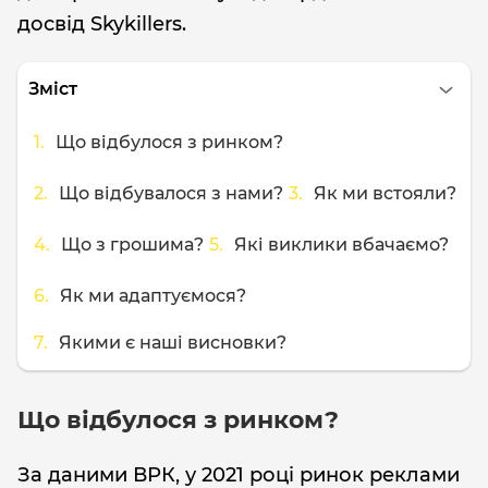
досвід Skykillers.
Зміст
Що відбулося з ринком?
Що відбувалося з нами?
Як ми встояли?
Що з грошима?
Які виклики вбачаємо?
Як ми адаптуємося?
Якими є наші висновки?
Що відбулося з ринком?
За даними ВРК, у 2021 році ринок реклами