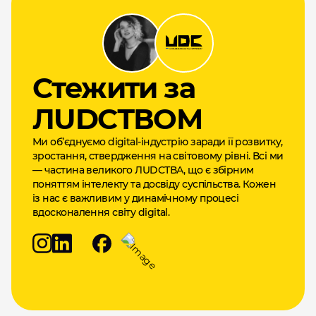
Cтежити за
ЛUDCТВОМ
Ми об’єднуємо digital-індустрію заради її розвитку,
зростання, ствердження на світовому рівні. Всі ми
— частина великого ЛUDCТВА, що є збірним
поняттям інтелекту та досвіду суспільства. Кожен
із нас є важливим у динамічному процесі
вдосконалення світу digital.