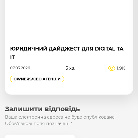
АНАЛІЗ ТА ПРОГНОЗУВАННЯ ПОПИТУ В
БІЗНЕСІ: ЯК ЗРОЗУМІТИ РЕАЛЬНІ ПОТРЕБИ
РИНКУ ТА КЛІЄНТІВ
5 хв.
565
07.07.2026
MARKETING
OWNERS/СEO АГЕНЦІЙ
ПРОДАЖІ
Залишити відповідь
Ваша електронна адреса не буде опублікована.
Обов'язкові поля позначені
*