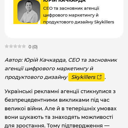
ЮРІЙ КАЧКАРДА
СEO та засновник агенції
цифрового маркетингу й
продуктового дизайну Skykillers
0
(
0
)
Автор: Юрій Качкарда, СEO та засновник
агенції цифрового маркетингу й
продуктового дизайну
Skykillers
.
Українські рекламні агенції стикнулися з
безпрецедентними викликами під час
великої війни. Але й в теперішніх умовах
вони шукають та знаходять можливості
для зростання. Тому підтвердження —