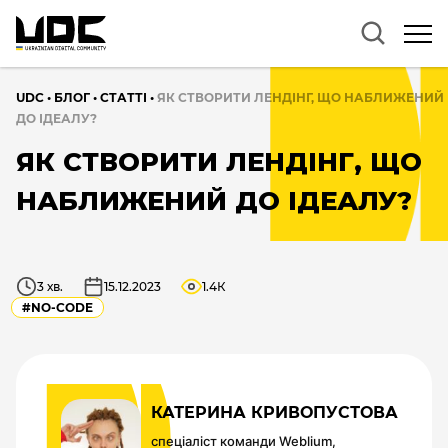
UDC
•
БЛОГ
•
CТАТТІ
•
ЯК СТВОРИТИ ЛЕНДІНГ, ЩО НАБЛИЖЕНИЙ
ДО ІДЕАЛУ?
ЯК СТВОРИТИ ЛЕНДІНГ, ЩО
НАБЛИЖЕНИЙ ДО ІДЕАЛУ?
3 хв.
15.12.2023
1.4К
#NO-CODE
КАТЕРИНА КРИВОПУСТОВА
спеціаліст команди Weblium,